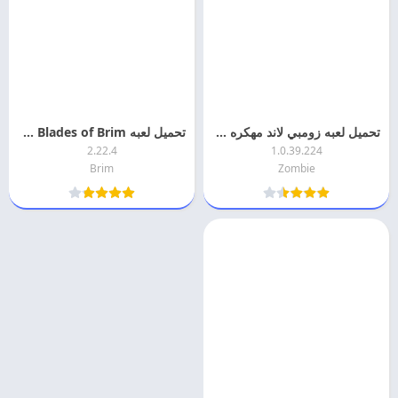
تحميل لعبه زومبي لاند مهكره Zombieland للاندرويد
تحميل لعبه Blades of Brim مهكره 2026 اخر اصدار
2.22.4
1.0.39.224
Brim
Zombie