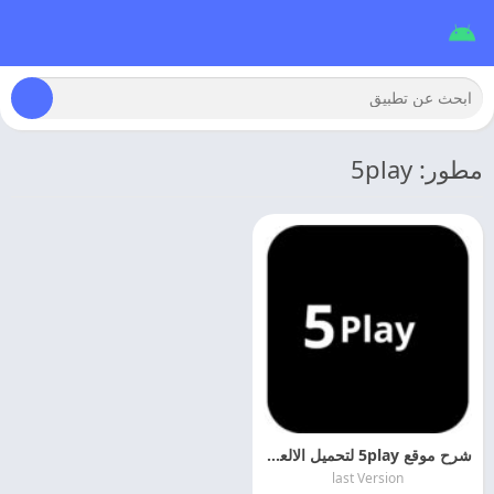
مطور: 5play
شرح موقع 5play لتحميل الالعاب والتطبيقات المهكره
last Version