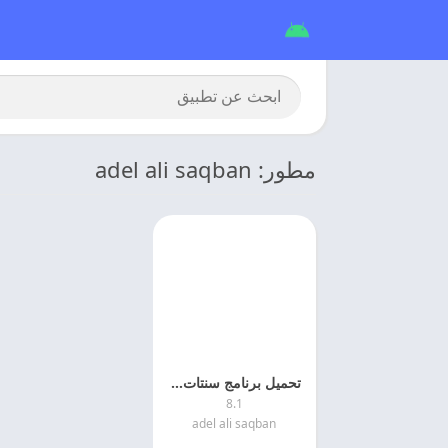
مطور: adel ali saqban
تحميل برنامج سنتات مهكر 2026 SNTAT للايفون اخر اصدار
8.1
adel ali saqban