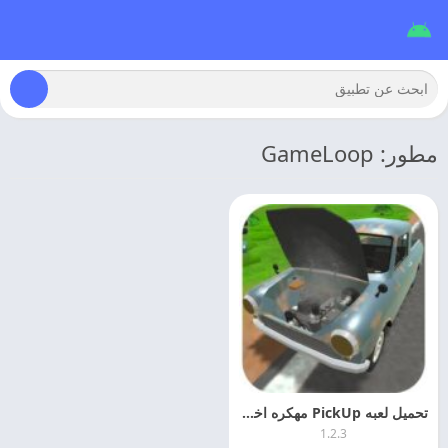
مطور: GameLoop
تحميل لعبه PickUp مهكره اخر اصدار مجانا
1.2.3