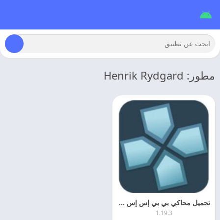
مطور: Henrik Rydgard
تحميل محاكي بي بي إس إس بي بي 2026 PPSSPP مهكر اخر اصدار
1.19.3