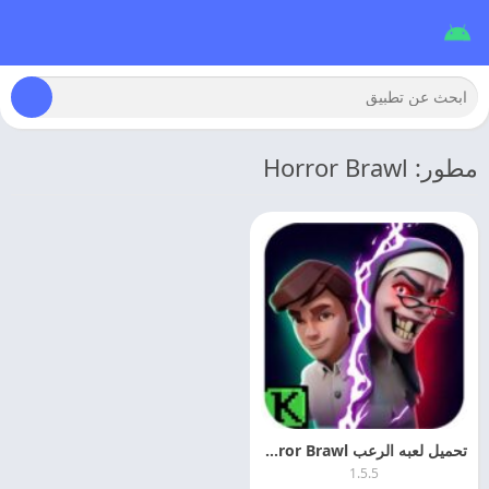
مطور: Horror Brawl
تحميل لعبه الرعب Horror Brawl مهكره للاندرويد
1.5.5