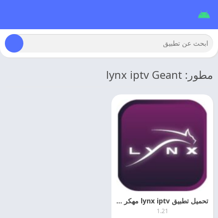
مطور: lynx iptv Geant
تحميل تطبيق lynx iptv مهكر 2026 اخر اصدار
1.21