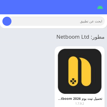
مطور: Netboom Ltd
تحميل نيت بوم 2026 Netboom مهكر APK + Mod
1.7.9.2