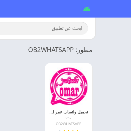
مطور: OB2WHATSAPP
تحميل واتساب عمر الوردي 2026 Ob2whatsapp للاندرويد
V57
OB2WHATSAPP