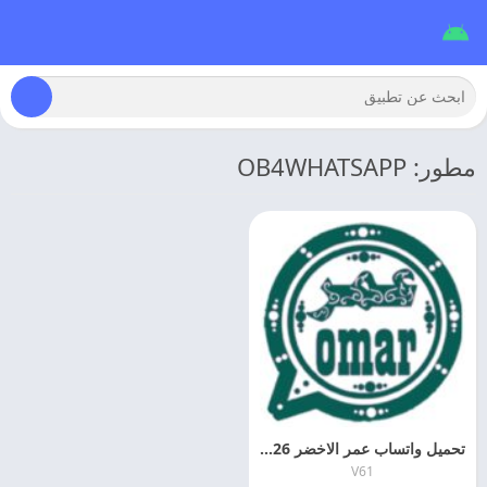
مطور: OB4WHATSAPP
تحميل واتساب عمر الاخضر 2026 OB4WHATSAPP اخر اصدار
V61