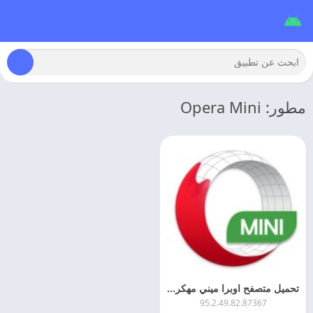
مطور: Opera Mini
تحميل متصفح اوبرا ميني مهكر 2026 Opera Mini اخر اصدار
95.2.49.82.87367