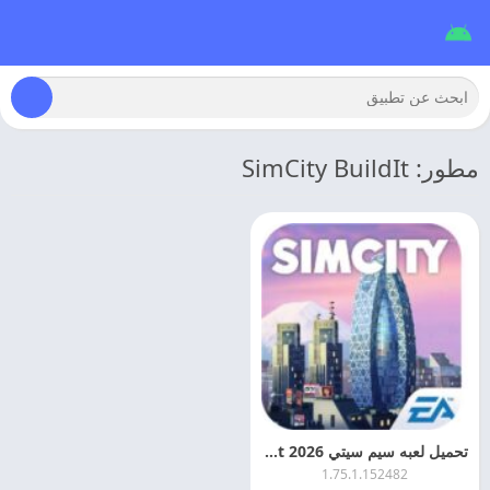
مطور: SimCity BuildIt
تحميل لعبه سيم سيتي 2026 SimCity BuildIt مهكره اخر اصدار
1.75.1.152482