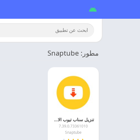
مطور: Snaptube
تنزيل سناب تيوب الاصفر 2026 Snaptube APK احدث اصدار
7.39.0.73361010
Snaptube