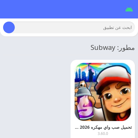
مطور: Subway
تحميل صب واي مهكره 2026 Subway Surfers APK اخر تحديث
3.60.0