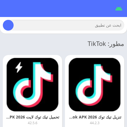
مطور: TikTok
تنزيل تيك توك 2026 TikTok APK برابط مباشر للاندرويد
تحميل تيك توك لايت 2026 TikTok Lite APK اخر اصدار
42.5.6
44.2.3