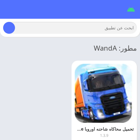
مطور: WandA
تحميل محاكاه شاحنه اوروبا Truck Simulator: Europe مهكره اخر اصدار
1.3.9