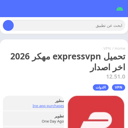
VPN
/
Home
تحميل expressvpn مهكر 2026
اخر اصدار
12.51.0
VPN
الادوات
مطور
Inp app purchases
تطوير
One Day Ago