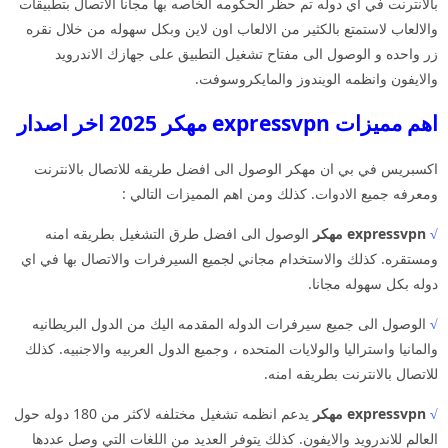
بالانترنت في اي دوله تم حظر الحكومه الخاصه بها مجانا الاتصال بتطبيقات
والالعاب لاستمتع بالكثير من الالعاب اون لاين وبكل سهوله من خلال نقره
زر واحده و الوصول الى مفتاح تشغيل التطبيق على جهازك الاندرويد
والايفون وانظمه الويندوز والمايكروسوفت.
اهم مميزات expressvpn مهكر 2025 اخر اصدار
اكسبريس في بي ان مهكر الوصول الى افضل طريقه للاتصال بالانترنت
ومعرفه جميع الادوات. كذلك ومن اهم المميزات التالي :
√
expressvpn مهكر
الوصول الى افضل طرق التشغيل بطريقه امنه
ومستقره. كذلك والاستخدام مجاني لجميع السيرفرات والاتصال بها في اي
دوله بكل سهوله مجانا.
√
الوصول الى جميع سيرفرات الدوله المقدمه اليك من الدول البريطانيه
والمانيا واستراليا والولايات المتحده ، وجميع الدول العربيه والاجنبيه. كذلك
للاتصال بالانترنت بطريقه امنه.
√
expressvpn مهكر
يدعم انظمه تشغيل مختلفه لاكثر من 180 دوله حول
العالم للاندرويد والايفون. كذلك يتوفر العديد من اللغات التي وصل عددها