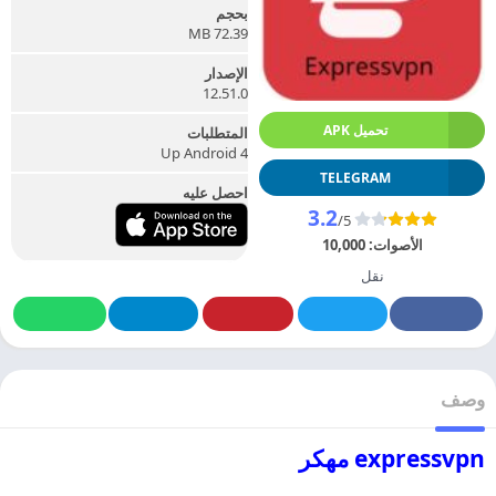
بحجم
72.39 MB
الإصدار
12.51.0
تحميل APK
المتطلبات
Up Android 4
TELEGRAM
احصل عليه
3.2
/5
الأصوات:
10,000
نقل
وصف
expressvpn مهكر