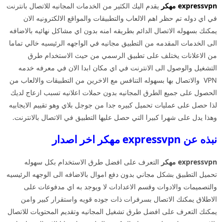
expressvpn مهكر
يقدم اليك الكثير من الخدمات المجانيه للاتصال بانترنت
في اي دوله تم حظر اهم الالعاب والتطبيقات والمواقع الالكترونيه الان
يمكنك بسهوله الاتصال الدائم بطريقه امنه بدون اي مشاكل نهائيه بالاضافه
الى الخدمات المقدمه من التطبيق مجانيه في الواجهه الرئيسيه خالي تماما
من الاعلانات يختلف على تطبيق الرسمي من حيث الاستخدام طرق
التشغيل والوصول الى الانترنت في اي مكان ابدا الان في معرفه خدمه
VPN والاتصال بها بسهوله التنافس مع الاخرين من التطبيقات والالعاب من
الحصول على جميع الطرق المجانيه بدون حملات اعلانيه تسبب ازعاج لديك
لذا حصل على عمليات تحميل كبيره جدا من جوجل بلاي وهو تقييم الايجابيه
وهذا يدل على شهرا كبيرا التي حصل عليها التطبيق في الاتصال بالانترنت.
نبذه عن expressvpn مهكر اخر اصدار
expressvpn مهكر
التعرف على افضل طرق الاستخدام بكل سهوله
تحميل التطبيق بشكل مجاني بدون دفع اموال بالاضافه الى الوجهه الرئيسيه
والتصميمات والادوات وقسم الاعدادات لا ويوجد به اي مدفوعات على
الاطلاق يمكنك الاتصال بسرفرات ذات جوده قويه واستقرار كبير وامن
يمكنك التعرف على افضل طرق تشغيل المجانيه وتقديم المحتويات للاتصال