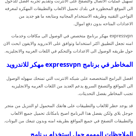
تسهيل عمليات الاتصال والتصفح على الانترنت وتقديم تجربه افضل للدخول
الى الموقع المحظوره في بلدك تحميل الالعاب والتطبيقات المهكره لمعرفه
النواحي التقنيه وطريقه الاستخدام المجانيه ومتابعه ما هو جديد من
الاعدادات المتاحه بدون دفع اموال.
expressvpn مهكر برنامج متخصص في الوصول الى مكافات وخدمات
امنه تجعل التطبيق اكثر استخداما وتوافق على الاندرويد والايفون ابحث الان
حول طريقه الوصول الى الاعدادات والتحكم في اللغات العربيه والانجليزيه.
المخاطر في برنامج expressvpn مهكر للاندرويد
افضل البرامج المتخصصه على شبكه الانترنت التي تمنحك سهوله الوصول
الى المواقع والتصفح السريع يدعم العديد من اللغات العربيه والانجليزيه
تجنب المخاطر بفضل التحديثات.
قد يوجد حظر للالعاب والتطبيقات على هاتفك المحمول او التنزيل من متجر
جوجل بلاي ولكن بفضل هذا البرنامج اصبح بامكانك تحميل جميع الالعاب
والتطبيقات التصفح في جميع المواقع بطريقه امنه وبدون تتبعك من البوتات.
الملاحظات المهمه حول استخدام برنامج