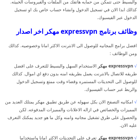
والبسيط حتى تتمكن من حمايه هاتفك من الملفات والفيروسات الخبيثه.
كذالك ابدا الان في تسجيل الدخول وانشاء حساب خاص بك او تسجيل
الدخول عبر الفيسبوك.
وظائف برنامج expressvpn مهكر اخر اصدار
افضل برامج المجانيه للوصول الى الانترنت الاكثر امانا وخصوصيه. كذالك
ومن الوظائف :
√
expressvpn مهكر
الاستخدام السهل والبسيط للتعرف على افضل
طريقه للاتصال بالانترنت يعمل بطريقه امنه بدون دفع اي اموال. كذالك
للوصول الى التحديثات المستمره وقضاء وقت ممتع وتسجيل الدخول
والربط عبر حساب الفيسبوك.
√
امكانيه التصفح الان بكل سهوله عن طريق تطبيق مهكر يمتلك العديد من
المميزات والخصائص في ازاله الاعلانات والمميزات المدفوعه. لكن
والحصول على طرق تشغيل مجانيه وامنه وكل ما هو جديد يمكنك التعرف
عليه الان.
√
expressvpn مهكر
تعرف على التحديثات الاكثر امانا واستخداما