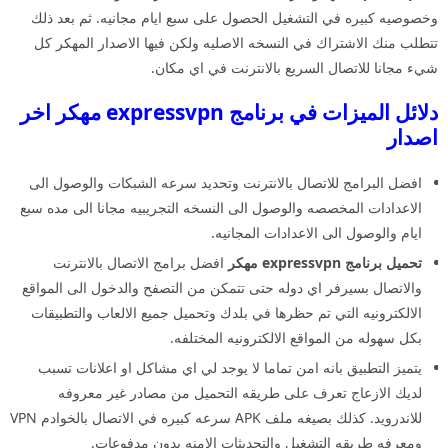
وخصوصيه كبيره في التشغيل الحصول على سبع ايام مجانيه. ثم بعد ذلك
تتطلب منك الاشتراك في النسخه الاصليه ولكن فيها الاصدار المهكر كل
شيء مجانا للاتصال السريع بالانترنت في اي مكان.
دلائل الميزات في برنامج expressvpn مهكر اخر
اصدار
افضل البرامج للاتصال بالانترنت وتحديد سرعه الشبكات والوصول الى
الاعدادات المخصصه والوصول الى النسخه التجريبيه مجانا الى مده سبع
ايام والوصول الى الاعدادات المجانيه.
تحميل برنامج expressvpn مهكر
افضل برامج الاتصال بالانترنت
والاتصال بسيرفر اي دوله حتى تتمكن من التصفح والدخول الى المواقع
الالكترونيه التي تم حظرها في بلدك وتحميل جميع الالعاب والتطبيقات
بكل سهوله من المواقع الالكترونيه المختلفه.
يتميز التطبيق بانه امن تماما لا يوجد لي اي مشاكل او اعلانات تسبب
لديك الازعاج تعرف على طريقه التحميل من مصادر غير معروفه
للاندرويد. كذلك بصيغه ملف APK سرعه كبيره في الاتصال بالخوادم VPN
ومعرفه طريقه التشغيل والتحديثات الامنه بدون مدفوعات.