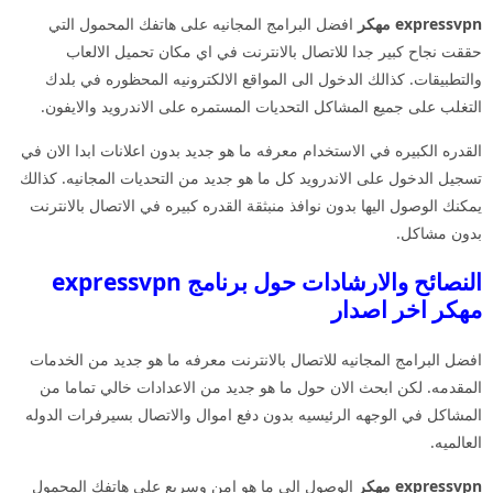
expressvpn مهكر
افضل البرامج المجانيه على هاتفك المحمول التي
حققت نجاح كبير جدا للاتصال بالانترنت في اي مكان تحميل الالعاب
والتطبيقات. كذالك الدخول الى المواقع الالكترونيه المحظوره في بلدك
التغلب على جميع المشاكل التحديات المستمره على الاندرويد والايفون.
القدره الكبيره في الاستخدام معرفه ما هو جديد بدون اعلانات ابدا الان في
تسجيل الدخول على الاندرويد كل ما هو جديد من التحديات المجانيه. كذالك
يمكنك الوصول اليها بدون نوافذ منبثقة القدره كبيره في الاتصال بالانترنت
بدون مشاكل.
النصائح والارشادات حول برنامج expressvpn
مهكر اخر اصدار
افضل البرامج المجانيه للاتصال بالانترنت معرفه ما هو جديد من الخدمات
المقدمه. لكن ابحث الان حول ما هو جديد من الاعدادات خالي تماما من
المشاكل في الوجهه الرئيسيه بدون دفع اموال والاتصال بسيرفرات الدوله
العالميه.
expressvpn مهكر
الوصول الى ما هو امن وسريع على هاتفك المحمول