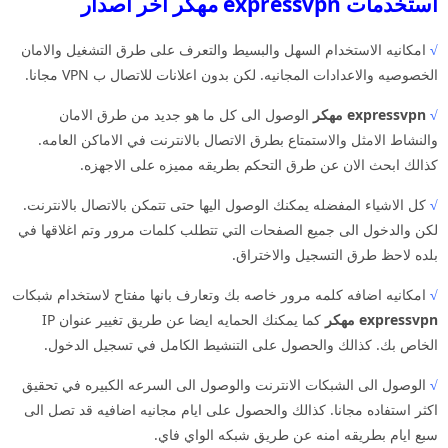
استخدمات expressvpn مهكر اخر اصدار
√
امكانيه الاستخدام السهل والبسيط والتعرف على طرق التشغيل والامان
الخصوصيه والاعدادات المجانيه. لكن بدون اعلانات للاتصال ب VPN مجانا.
√
expressvpn مهكر
الوصول الى كل ما هو جديد من طرق الامان
والنشاط الامثل والاستمتاع بطرق الاتصال بالانترنت في الاماكن العامه.
كذالك ابحث الان عن طرق التحكم بطريقه مميزه على الاجهزه.
√
كل الاشياء المفضله يمكنك الوصول اليها حتى تتمكن بالاتصال بالانترنت.
لكن والدخول الى جميع الصفحات التي تتطلب كلمات مرور وتم اغلاقها في
بلده لاحظ طرق التسجيل والاختراق.
√
امكانيه اضافه كلمه مرور خاصه بك وتعارف بانها مفتاح لاستخدام شبكات
expressvpn مهكر
كما يمكنك الحمايه ايضا عن طريق تغيير عنوان IP
الخاص بك. كذالك والحصول على التنشيط الكامل في تسجيل الدخول.
√
الوصول الى الشبكات الانترنت والوصول الى السرعه الكبيره في تحقيق
اكثر استفاده مجانا. كذالك والحصول على ايام مجانيه اضافيه قد تصل الى
سبع ايام بطريقه امنه عن طريق شبكه الواي فاي.