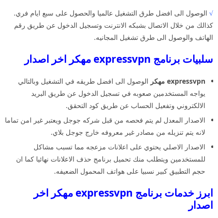
√
الوصول الى افضل طرق التشغيل عالميا والحصول على سبع ايام فري.
كذالك من خلال الاتصال بشبكه الانترنت وتسجيل الدخول عن طريق رقم
الهاتف والوصول الى طرق تشغيل المجانيه.
سلبيات برنامج expressvpn مهكر اخر اصدار
expressvpn مهكر
الوصول الى افضل طريقه في التشغيل وبالتالي
يواجه المستخدمين صعوبه في تسجيل الدخول عن طريق البريد
الالكتروني وتفعيل الحساب عن طريق كود التحقق.
الاصدار المعدل لم يتم فحصه من قبل شركه جوجل ويعتبر غير امن تماما
لانه يتم تنزيله من مصادر غير معروفه خارج جوجل بلاي.
الاصدار الاصلي يحتوي على اعلانات مزعجه مما تسبب مشاكل
للمستخدمين ويتطلب منك تحميل برنامج حذف الاعلانات نهائيا كما ان
حجم التطبيق كبير نسبيا على هواتف المحمول الضعيفه.
ابرز خدمات برنامج expressvpn مهكر اخر
اصدار