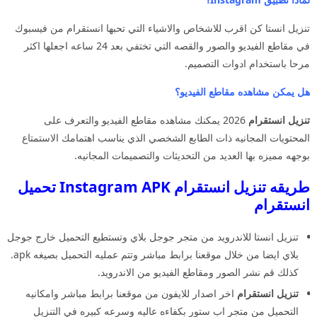
تنزيل انستا كن اقرب للاشخاص والاشياء التي تحبها انستقرام من فيسبوك
في مقاطع الفيديو والصور والقصه التي تختفي بعد 24 ساعه اجعلها اكثر
مرحا باستخدام ادوات التصميم.
هل يمكن مشاهده مقاطع الفيديو؟
تنزيل انستقرام
2026 يمكنك مشاهده مقاطع الفيديو والتعرف على
المحتويات المجانيه ذات الطابع الشخصي الذي يناسب اهتمامك الاستمتاع
بوجهه مميزه بها العديد من التحديثات والتصميمات المجانيه.
طريقه تنزيل انستقرام Instagram APK تحميل
انستقرام
تنزيل انستا للاندرويد من متجر جوجل بلاي وتستطيع التحميل خارج جوجل
بلاي ايضا من خلال موقعنا برابط مباشر وتتم عمليه التحميل بصيغه apk.
كذلك قم نشر الصور ومقاطع الفيديو من الاندرويد.
تنزيل انستقرام
اخر اصدار للايفون من موقعنا برابط مباشر وامكانيه
التحميل من متجر اب ستور بكفاءه عاليه وسرعه كبيره في التنزيل