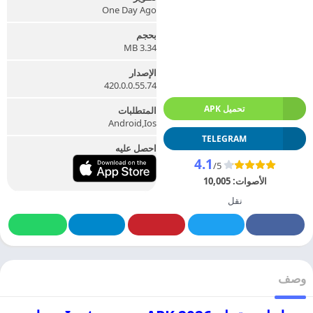
One Day Ago
بحجم
3.34 MB
الإصدار
420.0.0.55.74
تحميل APK
المتطلبات
Android,Ios
TELEGRAM
احصل عليه
4.1
/5
الأصوات:
10,005
نقل
وصف