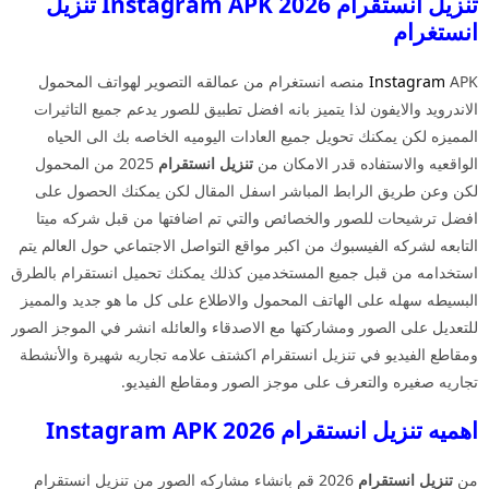
تنزيل انستقرام 2026 Instagram APK تنزيل
انستغرام
Instagram
APK منصه انستغرام من عمالقه التصوير لهواتف المحمول
الاندرويد والايفون لذا يتميز بانه افضل تطبيق للصور يدعم جميع التاثيرات
المميزه لكن يمكنك تحويل جميع العادات اليوميه الخاصه بك الى الحياه
الواقعيه والاستفاده قدر الامكان من
تنزيل انستقرام
2025 من المحمول
لكن وعن طريق الرابط المباشر اسفل المقال لكن يمكنك الحصول على
افضل ترشيحات للصور والخصائص والتي تم اضافتها من قبل شركه ميتا
التابعه لشركه الفيسبوك من اكبر مواقع التواصل الاجتماعي حول العالم يتم
استخدامه من قبل جميع المستخدمين كذلك يمكنك تحميل انستقرام بالطرق
البسيطه سهله على الهاتف المحمول والاطلاع على كل ما هو جديد والمميز
للتعديل على الصور ومشاركتها مع الاصدقاء والعائله انشر في الموجز الصور
ومقاطع الفيديو في تنزيل انستقرام اكشتف علامه تجاريه شهيرة والأنشطة
تجاريه صغيره والتعرف على موجز الصور ومقاطع الفيديو.
اهميه تنزيل انستقرام 2026 Instagram APK
من
تنزيل انستقرام
2026 قم بانشاء مشاركه الصور من تنزيل انستقرام