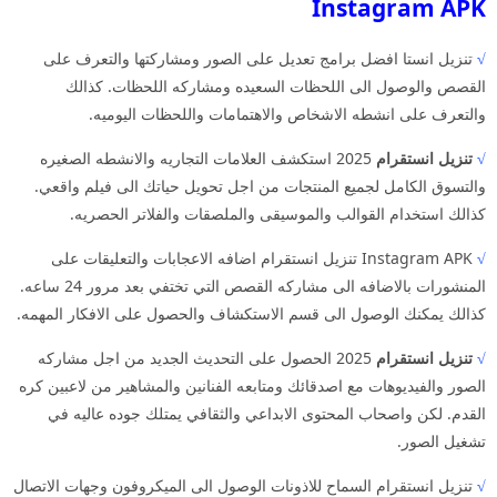
Instagram APK
√
تنزيل انستا افضل برامج تعديل على الصور ومشاركتها والتعرف على
القصص والوصول الى اللحظات السعيده ومشاركه اللحظات. كذالك
والتعرف على انشطه الاشخاص والاهتمامات واللحظات اليوميه.
√
تنزيل انستقرام
2025 استكشف العلامات التجاريه والانشطه الصغيره
والتسوق الكامل لجميع المنتجات من اجل تحويل حياتك الى فيلم واقعي.
كذالك استخدام القوالب والموسيقى والملصقات والفلاتر الحصريه.
√
Instagram APK تنزيل انستقرام اضافه الاعجابات والتعليقات على
المنشورات بالاضافه الى مشاركه القصص التي تختفي بعد مرور 24 ساعه.
كذالك يمكنك الوصول الى قسم الاستكشاف والحصول على الافكار المهمه.
√
تنزيل انستقرام
2025 الحصول على التحديث الجديد من اجل مشاركه
الصور والفيديوهات مع اصدقائك ومتابعه الفنانين والمشاهير من لاعبين كره
القدم. لكن واصحاب المحتوى الابداعي والثقافي يمتلك جوده عاليه في
تشغيل الصور.
√
تنزيل انستقرام السماح للاذونات الوصول الى الميكروفون وجهات الاتصال