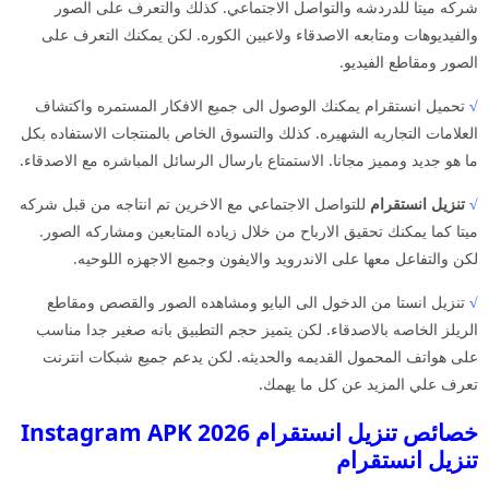
شركه ميتا للدردشه والتواصل الاجتماعي. كذلك والتعرف على الصور
والفيديوهات ومتابعه الاصدقاء ولاعبين الكوره. لكن يمكنك التعرف على
الصور ومقاطع الفيديو.
√
تحميل انستقرام يمكنك الوصول الى جميع الافكار المستمره واكتشاف
العلامات التجاريه الشهيره. كذلك والتسوق الخاص بالمنتجات الاستفاده بكل
ما هو جديد ومميز مجانا. الاستمتاع بارسال الرسائل المباشره مع الاصدقاء.
√
تنزيل انستقرام
للتواصل الاجتماعي مع الاخرين تم انتاجه من قبل شركه
ميتا كما يمكنك تحقيق الارباح من خلال زياده المتابعين ومشاركه الصور.
لكن والتفاعل معها على الاندرويد والايفون وجميع الاجهزه اللوحيه.
√
تنزيل انستا من الدخول الى البايو ومشاهده الصور والقصص ومقاطع
الريلز الخاصه بالاصدقاء. لكن يتميز حجم التطبيق بانه صغير جدا مناسب
على هواتف المحمول القديمه والحديثه. لكن يدعم جميع شبكات انترنت
تعرف علي المزيد عن كل ما يهمك.
خصائص تنزيل انستقرام 2026 Instagram APK
تنزيل انستقرام