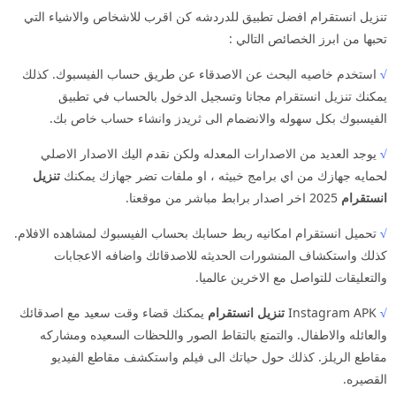
تنزيل انستقرام افضل تطبيق للدردشه كن اقرب للاشخاص والاشياء التي
تحبها من ابرز الخصائص التالي :
√
استخدم خاصيه البحث عن الاصدقاء عن طريق حساب الفيسبوك. كذلك
يمكنك تنزيل انستقرام مجانا وتسجيل الدخول بالحساب في تطبيق
الفيسبوك بكل سهوله والانضمام الى ثريدز وانشاء حساب خاص بك.
√
يوجد العديد من الاصدارات المعدله ولكن نقدم اليك الاصدار الاصلي
لحمايه جهازك من اي برامج خبيثه ، او ملفات تضر جهازك يمكنك
تنزيل
انستقرام
2025 اخر اصدار برابط مباشر من موقعنا.
√
تحميل انستقرام امكانيه ربط حسابك بحساب الفيسبوك لمشاهده الافلام.
كذلك واستكشاف المنشورات الحديثه للاصدقائك واضافه الاعجابات
والتعليقات للتواصل مع الاخرين عالميا.
√
Instagram APK
تنزيل انستقرام
يمكنك قضاء وقت سعيد مع اصدقائك
والعائله والاطفال. والتمتع بالتقاط الصور واللحظات السعيده ومشاركه
مقاطع الريلز. كذلك حول حياتك الى فيلم واستكشف مقاطع الفيديو
القصيره.