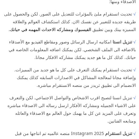
الاصدقاء ومنها:
√
تحديث انستقرام ملئ بالمؤثرات للتعديل على الصور. لكن والحصول على
طريقه جديده للتعبير عن نفسك الان. كذلك استكشاف العوالم والعلاقه
المميزه بينك وبين تطبيق
الفيسبوك
ومشاركه الاحداث المهمه في حياتك.
√
تنزيل انستا
امكانيه ارسال الرسائل وصور ومقاطع الفيديو مع الأصدقاء
بالاضافه الى الملف الشخصي. لكن يمكنك اضافه المعلومات الخاصه في
حياتك. كذلك كل ما هو جديد يمكنك مشاركه الافكار مجانا.
√
تحديث انستقرام يمكنك التعرف على كل ما هو جديد من المميزات.
وإضافة مجانا لمعالجة المشاكل في الاصدارات السابقه كذلك يمكنك
الانضمام الى تطبيق ثريدز من منصه الانستقرام مباشره.
√
تنزيل انستا لتصبح اقرب الاشخاص والتواصل الاجتماعي. لكن والتعرف
على الاشياء الجميله ومشاركه الأفكار ارسل رساله الى الاصدقاء مباشره
وتعرف على المزيد عن كل ما يهمك حول العالم مع الاصدقاء والعائله
ومتابعه الفنانين.
√
تنزيل انستقرام
2025 Instagram منصه عالميه تم انتاجها من قبل