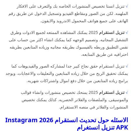
√
تنزيل انستا تخصيص المنشورات الخاصه بك والتعرف على الافكار
الملهمه. لكن من الصور ومقاطع الفيديو وتسجيل الدخول عن طريق رقم
الهاتف على جميع هواتف المحمول الاندرويد والايفون.
√
تنزيل انستقرام
2025 يمكنك المشاهده الممتعه لجميع الادوات وطرق
التشغيل المجانيه. وتصميم الوجهه كما يمكنك انشاء اكثر من حساب على
نفس التطبيق وربطه بالفيسبوك بطريقه مجانيه وزياده المتابعين بطريقه
احترافيه عن طريق المتابعه.
√
تنزيل انستقرام حقق نجاح كبير جدا لمشاركه الصور والفيديوهات كما
يمكنك تحقيق الربح من خلال زياده المتابعين والتعليقات والاعجابات. ويوجد
برامج زياده المتابعين من خلال دفع اموال واشتراكات شهريه.
√
تنزيل انستقرام
2025 يمنحك تخصيص منشورات وانشاء قوالب
والموسيقى. والملصقات والفلاتر الحصريه. كذلك يمكنك تخصيص
المنشورات والفلاتر في منصه الانستقرام.
الاسئله حول تحديث انستقرام 2026 Instagram
APK تنزيل انستغرام