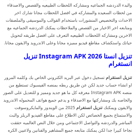
والبدء الدردشه الجماعيه ومشاركه اللحظات الطبيعيه والقصص والاصدقاء
من لحظات السعيده والمشاركه في افضل اللحظات مجانا شارك اخر
الاحداث والتخصيص المنشورات باستخدام القوالب والموسيقى والملصقات
ومتابعه اخر الاخبار من القصص والملاحظات يمكنك الدردشه الجماعيه مع
الاخرين ومشاركه اللحظات الطبيعيه التعرف على افضل طريقه لتحويل
حياتك واستكشاف مقاطع فيديو مميزه مجانا وعلى الاندرويد والايفون مجانا.
تنزيل انستا 2026 Instagram APK تنزيل
انستغرام
تنزيل انستقرام
تسجيل دخول عبر البريد الكتروني الخاص بك وكلمه المرور
او انشاء حساب جديد لكن عن طريق ربطه بمنصه الفيسبوك تستطيع من
منصه Instagram APK معرفه كل ما هو جديد ومميز و للتعديل على الصور
والخاصه بك ومشاركتها مع الاصدقاء و يدعم جميع هواتف المحموله الاندرويد
والايفون ويمكنك
تنزيل انستغرام
2025 من الويندوز والمايكروسوفت
والاستمتاع بجميع الخصائص لكن الاطلاع على مقاطع الفيديو الريلز والبث
المباشر والدردشه والتواصل الاجتماعي ومن خلال النص العالميه حققت
نجاحا كبيرا جدا لكن يمكنك متابعه جميع المشاهير والفنانين ولاعبين الكره