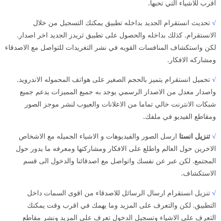
اقرب للاشياء التي تحبها.
√
تحديث انستقرام الجديد بداخله تطبيق يمكنك التسجيل من خلال
الانستقرام. كذلك بداخله والحصول على تطبيق ثريدز الجديد اخر اصدار.
لكن واستكشاف المنافسات القويه في نشر التغريدات للتواصل مع الاصدقاء
ومشاركه الافكار.
√
تحميل انستقرام يتميز بالحجم الصغير على هواتف المحموله الاندرويد.
واصدار معدل من الاصدار الرسمي يوجد به جميع المميزات يدعم جميع
شبكات الانترنت خالي تماما من الاعلانات والعيوب لنشر موجز الصور
ومقاطع الفيديو في ملفك.
√
تنزيل انستا
ارسل الصور والفيديوهات و الاشياء الجميله مع الاشخاص
الاخرين حول العالم واطلع على الافكار ومشاركتها ومعرفه ما يدور حول
المجتمع. لكن عبر عن نفسك واتواصل مع اصدقائنا والدخول الى قسم
الاستكشاف.
√
تنزيل انستقرام ارسال الرسائل للاصدقاء من اقوى السمات داخل
التطبيق. لكن والتعرف على المزيد وما يهمك في اقرب وقت يمكنك
التعرف على الاشياء وتسجيل الدخول تعرف على المزيد ونشر مقاطع