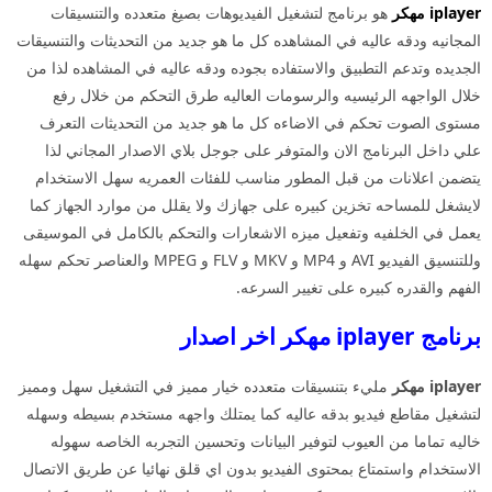
iplayer مهكر
هو برنامج لتشغيل الفيديوهات بصيغ متعدده والتنسيقات
المجانيه ودقه عاليه في المشاهده كل ما هو جديد من التحديثات والتنسيقات
الجديده وتدعم التطبيق والاستفاده بجوده ودقه عاليه في المشاهده لذا من
خلال الواجهه الرئيسيه والرسومات العاليه طرق التحكم من خلال رفع
مستوى الصوت تحكم في الاضاءه كل ما هو جديد من التحديثات التعرف
علي داخل البرنامج الان والمتوفر على جوجل بلاي الاصدار المجاني لذا
يتضمن اعلانات من قبل المطور مناسب للفئات العمريه سهل الاستخدام
لايشغل للمساحه تخزين كبيره على جهازك ولا يقلل من موارد الجهاز كما
يعمل في الخلفيه وتفعيل ميزه الاشعارات والتحكم بالكامل في الموسيقى
وللتنسيق الفيديو AVI و MP4 و MKV و FLV و MPEG والعناصر تحكم سهله
الفهم والقدره كبيره على تغيير السرعه.
برنامج iplayer مهكر اخر اصدار
iplayer مهكر
مليء بتنسيقات متعدده خيار مميز في التشغيل سهل ومميز
لتشغيل مقاطع فيديو بدقه عاليه كما يمتلك واجهه مستخدم بسيطه وسهله
خاليه تماما من العيوب لتوفير البيانات وتحسين التجربه الخاصه سهوله
الاستخدام واستمتاع بمحتوى الفيديو بدون اي قلق نهائيا عن طريق الاتصال