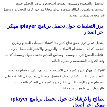
التشغيل والسطوع ومستوى الصوت استخدم وعناصر التحكم جميع
التنسيقات للفيديو. كذالك متوفره لديك مجانا مواجهه كافه التحديات وتشغيل
غير محدود لملفات الفيديو.
ابرز التعليقات حول تحميل برنامج iplayer مهكر
اخر اصدار
مشغل فيديو قوي حقق نجاح كبير جدا لانشاء تنسيقات للفيديو وطرق
التحكم. كذالك باستخدام الايماءات والعروض والاشتراكات يعمل بدون
اعلانات القطاع في الموسيقى ومقاطع الفيديو تشغيل سهل وبسيط. كذالك
وفقا للادوات المخصصه والتجربه العاليه.
iplayer مهكر
قدره كبيره في الاستخدام للتعرف على الاوضاع مدعومه
بالعديد من اللغات. كذالك يعمل كمشغل موسيقي وفيديو في الخلفيه على
استمتاع بميزه الوضع الليلي. لكن قدره كبيره في التحكم بالتحديثات
والوصول الى ما هو جديد مجانا.
نصائح والارشادات حول تحميل برنامج iplayer
مهكر اخر اصدار