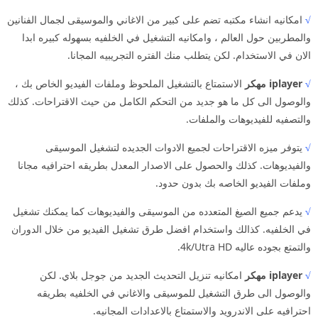
√
امكانيه انشاء مكتبه تضم على كبير من الاغاني والموسيقى لجمال الفنانين
والمطربين حول العالم ، وامكانيه التشغيل في الخلفيه بسهوله كبيره ابدا
الان في الاستخدام. لكن يتطلب منك الفتره التجريبيه المجانا.
√
iplayer مهكر
الاستمتاع بالتشغيل الملحوظ وملفات الفيديو الخاص بك ،
والوصول الى كل ما هو جديد من التحكم الكامل من حيث الاقتراحات. كذلك
والتصفيه للفيديوهات والملفات.
√
يتوفر ميزه الاقتراحات لجميع الادوات الجديده لتشغيل الموسيقى
والفيديوهات. كذلك والحصول على الاصدار المعدل بطريقه احترافيه مجانا
وملفات الفيديو الخاصه بك بدون حدود.
√
يدعم جميع الصيغ المتعدده من الموسيقى والفيديوهات كما يمكنك تشغيل
في الخلفيه. كذالك واستخدام افضل طرق تشغيل الفيديو من خلال الدوران
والتمتع بجوده عاليه 4k/Utra HD.
√
iplayer مهكر
امكانيه تنزيل التحديث الجديد من جوجل بلاي. لكن
والوصول الى طرق التشغيل للموسيقى والاغاني في الخلفيه بطريقه
احترافيه على الاندرويد والاستمتاع بالاعدادات المجانيه.