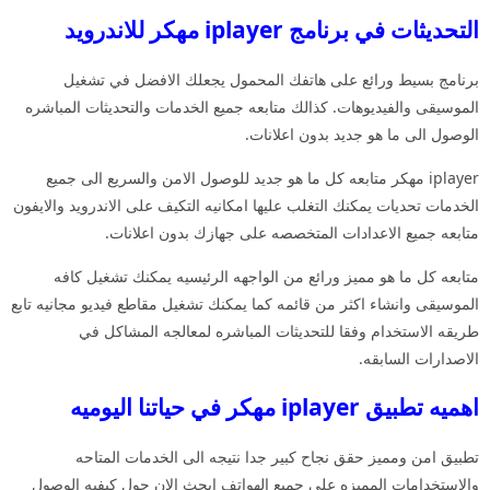
التحديثات في برنامج iplayer مهكر للاندرويد
برنامج بسيط ورائع على هاتفك المحمول يجعلك الافضل في تشغيل
الموسيقى والفيديوهات. كذالك متابعه جميع الخدمات والتحديثات المباشره
الوصول الى ما هو جديد بدون اعلانات.
iplayer مهكر متابعه كل ما هو جديد للوصول الامن والسريع الى جميع
الخدمات تحديات يمكنك التغلب عليها امكانيه التكيف على الاندرويد والايفون
متابعه جميع الاعدادات المتخصصه على جهازك بدون اعلانات.
متابعه كل ما هو مميز ورائع من الواجهه الرئيسيه يمكنك تشغيل كافه
الموسيقى وانشاء اكثر من قائمه كما يمكنك تشغيل مقاطع فيديو مجانيه تابع
طريقه الاستخدام وفقا للتحديثات المباشره لمعالجه المشاكل في
الاصدارات السابقه.
اهميه تطبيق iplayer مهكر في حياتنا اليوميه
تطبيق امن ومميز حقق نجاح كبير جدا نتيجه الى الخدمات المتاحه
والاستخدامات المميزه على جميع الهواتف ابحث الان حول كيفيه الوصول