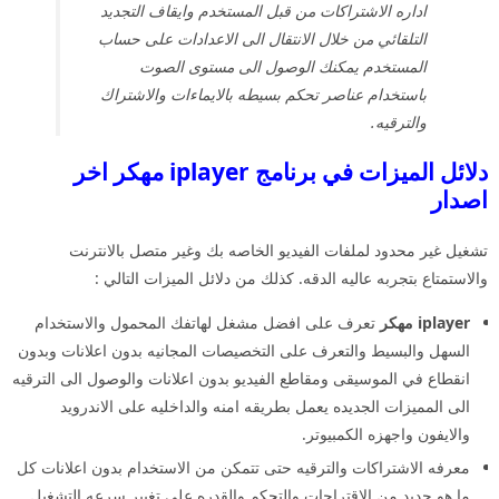
اداره الاشتراكات من قبل المستخدم وايقاف التجديد
التلقائي من خلال الانتقال الى الاعدادات على حساب
المستخدم يمكنك الوصول الى مستوى الصوت
باستخدام عناصر تحكم بسيطه بالايماءات والاشتراك
والترقيه.
دلائل الميزات في برنامج iplayer مهكر اخر
اصدار
تشغيل غير محدود لملفات الفيديو الخاصه بك وغير متصل بالانترنت
والاستمتاع بتجربه عاليه الدقه. كذلك من دلائل الميزات التالي :
iplayer مهكر
تعرف على افضل مشغل لهاتفك المحمول والاستخدام
السهل والبسيط والتعرف على التخصيصات المجانيه بدون اعلانات وبدون
انقطاع في الموسيقى ومقاطع الفيديو بدون اعلانات والوصول الى الترقيه
الى المميزات الجديده يعمل بطريقه امنه والداخليه على الاندرويد
والايفون واجهزه الكمبيوتر.
معرفه الاشتراكات والترقيه حتى تتمكن من الاستخدام بدون اعلانات كل
ما هو جديد من الاقتراحات والتحكم والقدره على تغيير سرعه التشغيل