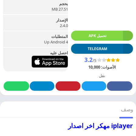
بحجم
27.51 MB
الإصدار
2.4.0
تحميل APK
المتطلبات
Up Android 4
TELEGRAM
احصل عليه
3.2
/5
الأصوات:
10,000
نقل
وصف
iplayer مهكر اخر اصدار