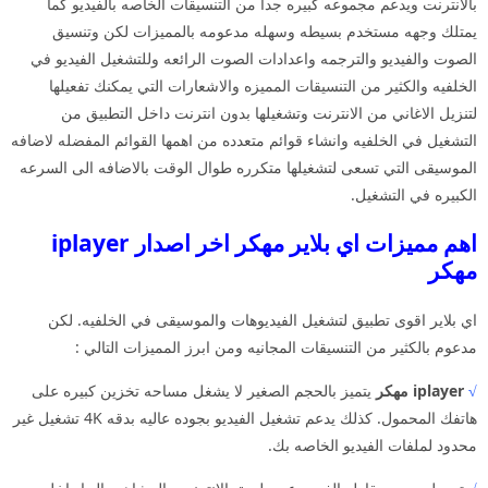
بالانترنت ويدعم مجموعه كبيره جدا من التنسيقات الخاصه بالفيديو كما
يمتلك وجهه مستخدم بسيطه وسهله مدعومه بالمميزات لكن وتنسيق
الصوت والفيديو والترجمه واعدادات الصوت الرائعه وللتشغيل الفيديو في
الخلفيه والكثير من التنسيقات المميزه والاشعارات التي يمكنك تفعيلها
لتنزيل الاغاني من الانترنت وتشغيلها بدون انترنت داخل التطبيق من
التشغيل في الخلفيه وانشاء قوائم متعدده من اهمها القوائم المفضله لاضافه
الموسيقى التي تسعى لتشغيلها متكرره طوال الوقت بالاضافه الى السرعه
الكبيره في التشغيل.
اهم مميزات اي بلاير مهكر اخر اصدار iplayer
مهكر
اي بلاير اقوى تطبيق لتشغيل الفيديوهات والموسيقى في الخلفيه. لكن
مدعوم بالكثير من التنسيقات المجانيه ومن ابرز المميزات التالي :
√
iplayer مهكر
يتميز بالحجم الصغير لا يشغل مساحه تخزين كبيره على
هاتفك المحمول. كذلك يدعم تشغيل الفيديو بجوده عاليه بدقه 4K تشغيل غير
محدود لملفات الفيديو الخاصه بك.