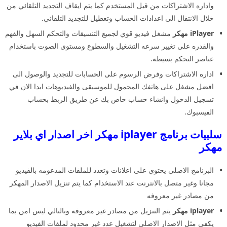
واداره الاشتراكات من قبل المستخدم كما يتم ايقاف التجديد التلقائي من
خلال الانتقال الى اعدادات الحساب وتعطيل للتجديد التلقائي.
iPlayer مهكر
مشغل فيديو قوي لجميع التنسيقات والتحكم السهل والفهم
والقدره على تغيير سرعه التشغيل والسطوع ومستوى الصوت باستخدام
عناصر التحكم بسيطه.
اداره الاشتراكات وفرض الرسوم على الحسابات للتجديد والوصول الى
افضل مشغل على هاتفك المحمول للموسيقى والفيديوهات ابدا الان في
تسجيل الدخول وانشاء حساب خاص بك عن طريق الربط بحساب
الفيسبوك.
سلبيات برنامج iplayer مهكر اخر اصدار اي بلاير
مهكر
البرنامج الاصلي يحتوي على اعلانات وتعدد للملفات المدعومه بالفيديو
مجانا وغير متصل بالانترنت عند الاستخدام كما يتم تنزيل الاصدار المهكر
من مصادر غير معروفه
iplayer مهكر
يتم التنزيل من مصادر غير معروفه وبالتالي ليس امن بما
يكفي مثل الاصدار الاصلي لتشغيل عدد غير محدود لملفات الفيديو