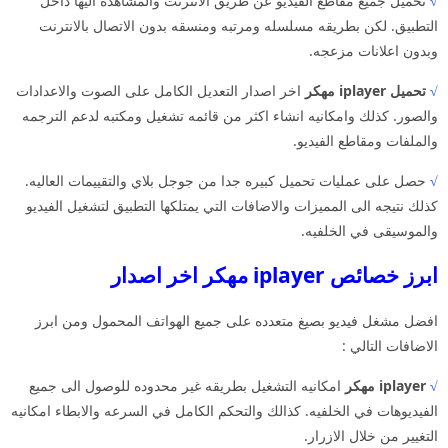
√
تحميل جميع مقاطع الفيديو عن طريق الانترنت والمشاهده اليها داخل
التطبيق. لكن بطريقه مسلسله ومرتبه ومنسقه بدون الاتصال بالانترنت
وبدون اعلانات مزعجه.
√
تحميل iplayer مهكر
اخر اصدار التعديل الكامل على الصوت والاعدادات
والصور. كذلك وامكانيه انشاء اكثر من قائمه تشغيل ومكتبه لدعم الترجمه
والملفات ومقاطع الفيديو.
√
حصل على عمليات تحميل كبيره جدا من جوجل بلاي والتقييمات العاليه.
كذلك نتيجه الى المميزات والاضافات التي يمتلكها التطبيق لتشغيل الفيديو
والموسيقى في الخلفيه.
ابرز خصائص iplayer مهكر اخر اصدار
افضل مشغل فيديو بصيغ متعدده على جميع الهواتف المحمول ومن ابرز
الاضافات التالي :
√
iplayer مهكر
امكانيه التشغيل بطريقه غير محدوده للوصول الى جميع
الفيديوهات في الخلفيه. كذالك والتحكم الكامل في السرعه والابطاء امكانيه
التغيير من خلال الازرار.