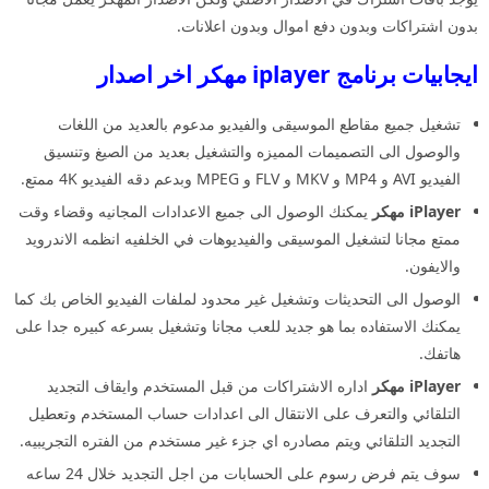
بدون اشتراكات وبدون دفع اموال وبدون اعلانات.
ايجابيات برنامج iplayer مهكر اخر اصدار
تشغيل جميع مقاطع الموسيقى والفيديو مدعوم بالعديد من اللغات
والوصول الى التصميمات المميزه والتشغيل بعديد من الصيغ وتنسيق
الفيديو AVI و MP4 و MKV و FLV و MPEG وبدعم دقه الفيديو 4K ممتع.
iPlayer مهكر
يمكنك الوصول الى جميع الاعدادات المجانيه وقضاء وقت
ممتع مجانا لتشغيل الموسيقى والفيديوهات في الخلفيه انظمه الاندرويد
والايفون.
الوصول الى التحديثات وتشغيل غير محدود لملفات الفيديو الخاص بك كما
يمكنك الاستفاده بما هو جديد للعب مجانا وتشغيل بسرعه كبيره جدا على
هاتفك.
iPlayer مهكر
اداره الاشتراكات من قبل المستخدم وايقاف التجديد
التلقائي والتعرف على الانتقال الى اعدادات حساب المستخدم وتعطيل
التجديد التلقائي ويتم مصادره اي جزء غير مستخدم من الفتره التجريبيه.
سوف يتم فرض رسوم على الحسابات من اجل التجديد خلال 24 ساعه