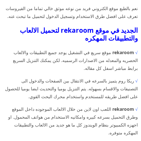
نعم بالطبع موقع الكتروني فريد من نوعه موثق خالي تماما من الفيروسات
تعرف على افضل طرق الاستخدام وتسجيل الدخول لتحميل ما تبحث عنه.
الجديد في موقع rekaroom لتحميل الالعاب
والتطبيقات المهكره
√
rekaroom
موقع سريع في التشغيل يوجد جميع التطبيقات والالعاب
الحصريه والمعدله من الاصدارات الرسميه. لكن يمكنك التنزيل السريع
برابط مباشر اسفل كل مقاله.
√
ريكا روم يتميز بالسرعه في الانتقال بين الصفحات والدخول الى
التصنيفات والاقسام بسهوله. يتم التنزيل يوميا والتحديث ايضا يوميا للحصول
على افضل طريقه للمستخدم واستخدام محرك البحث القوي.
√
rekaroom
اللعب اون لاين من خلال الالعاب الموجوده داخل الموقع
وطرق التحميل بسرعه كبيره وامكانيه الاستخدام من هواتف المحمول. او
اجهزه الكمبيوتر بنظام الويندوز كل ما هو جديد من الالعاب والتطبيقات
المهكره متوفره.