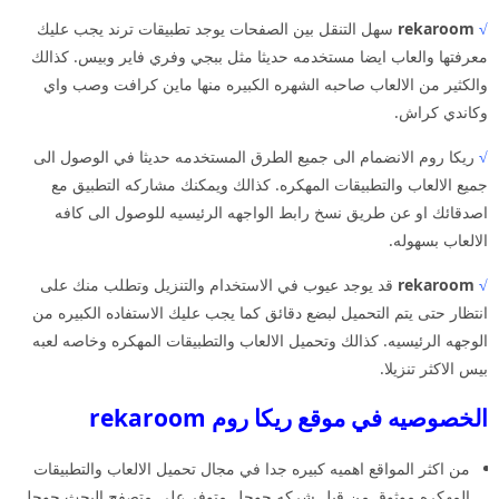
√
rekaroom
سهل التنقل بين الصفحات يوجد تطبيقات ترند يجب عليك
معرفتها والعاب ايضا مستخدمه حديثا مثل ببجي وفري فاير وبيس. كذالك
والكثير من الالعاب صاحبه الشهره الكبيره منها ماين كرافت وصب واي
وكاندي كراش.
√
ريكا روم الانضمام الى جميع الطرق المستخدمه حديثا في الوصول الى
جميع الالعاب والتطبيقات المهكره. كذالك ويمكنك مشاركه التطبيق مع
اصدقائك او عن طريق نسخ رابط الواجهه الرئيسيه للوصول الى كافه
الالعاب بسهوله.
√
rekaroom
قد يوجد عيوب في الاستخدام والتنزيل وتطلب منك على
انتظار حتى يتم التحميل لبضع دقائق كما يجب عليك الاستفاده الكبيره من
الوجهه الرئيسيه. كذالك وتحميل الالعاب والتطبيقات المهكره وخاصه لعبه
بيس الاكثر تنزيلا.
الخصوصيه في موقع ريكا روم rekaroom
من اكثر المواقع اهميه كبيره جدا في مجال تحميل الالعاب والتطبيقات
المهكره موثوق من قبل شركه جوجل متوفر على متصفح البحث جوجل