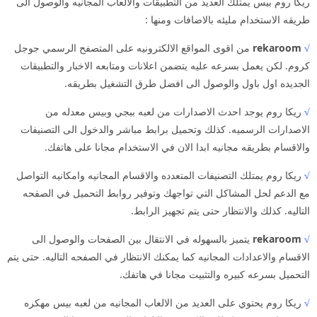
ريكا روم بيس يمتلك العديد من التطبيقات والالعاب المجانيه والوصول الى
طريقه الاستخدام مليئه بالاضافات ومنها :
√
rekaroom
من اقوى المواقع الالكترونيه على المتصفح الرسمي جوجل
كروم. لكن يعمل بسرعه عليه يتضمن اعلانات ومتابعه الاخبار والتطبيقات
الجديده اول باول والوصول الى افضل طرق التشغيل بطريقه.
√
ريكا روم يوجد احدث الاصدارات من لعبه ببجي وبيس معدله من
الاصدارات الرسميه. كذلك وتحميل برابط مباشر والدخول الى التصنيفات
والاقسام بطريقه مجانيه ابدا الان في الاستخدام مجانا على هاتفك.
√
ريكا روم يمتلك التصنيفات المتعدده والاقسام المجانيه وامكانيه التواصل
مع الدعم لحل المشاكل التي تواجهك وتوفير روابط التحميل في الصفحه
التاليه. كذلك والانتظار حتى يتم تجهيز الرابط.
√
rekaroom
يتميز بالسهوله في الانتقال بين الصفحات والوصول الى
الاقسام والاعدادات المجانيه كما يمكنك الانتظار في الصفحه التاليه. حتى يتم
التحميل بسرعه كبيره والتثبيت مجانا في هاتفك.
√
ريكا روم يحتوي على العديد من الالعاب المجانيه من لعبه بيس مهكره