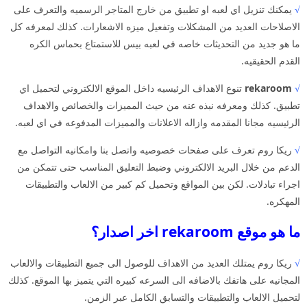
√
يمكنك تنزيل اي لعبه او تطبيق من خارج المتاجر الرسميه والتعرف على
الاصلاحات العديد من المشكلات وتفعيل ميزه الاشعارات. كذلك لمعرفه كل
ما هو جديد من التحديثات خاصه في لعبه بيس للاستمتاع بحماس الكره
القدم الحقيقيه.
√
rekaroom
تنوع الاهداف الرئيسيه داخل الموقع الالكتروني لتحميل اي
تطبيق. كذلك ومعرفه نبذه عنه من حيث المميزات والخصائص والاهداف
الرئيسيه مجانا المقدمه وازاله الاعلانات والمميزات المدفوعه في اي لعبه.
√
ريكا روم تعرف على صفحات خصوصيه واتصل بنا وامكانيه التواصل مع
الدعم من خلال البريد الالكتروني وضبط التعليق المناسب حتى تتمكن من
اجراء تبادلات. لكن بين المواقع وتحميل كم كبير من الالعاب والتطبيقات
المهكره.
ما هو موقع rekaroom اخر اصدار؟
√
ريكا روم يمتلك العديد من الاهداف للوصول الى جميع التطبيقات والالعاب
المجانيه على هاتفك بالاضافه الى السرعه كبيره التي يتميز بها الموقع. كذلك
لتحميل الالعاب والتطبيقات والتسابق الكامل عبر الزمن.