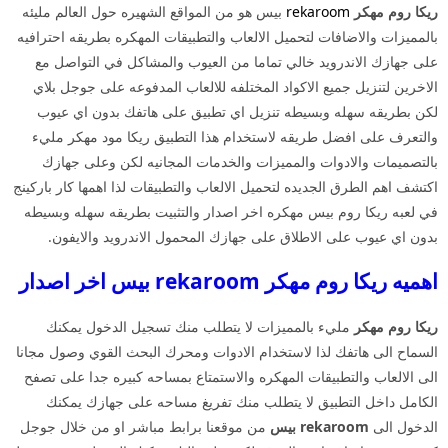
ريكا روم مهكر
rekaroom
بيس هو من المواقع الشهيره حول العالم مليئه
بالمميزات والاضافات لتحميل الالعاب والتطبيقات المهكره بطريقه احترافيه
على جهازك الاندرويد خالي تماما من العيوب والمشاكل في التواصل مع
الاخرين لتنزيل جميع الاكواد المختلفه للالعاب المدفوعه على جوجل بلاي
لكن بطريقه سهله وبسيطه تنزيل اي تطبيق على هاتفك بدون اي عيوب
والتعرف على افضل طريقه لاستخدام هذا التطبيق ريكا مود مهكر مليء
بالتصميمات والادوات والمميزات والخدمات المجانيه لكن وعلى جهازك
اكتشف اهم الطرق الجديده لتحميل الالعاب والتطبيقات لذا اهمها كار باركينج
في لعبه ريكا روم بيس مهكره اخر اصدار والتثبيت بطريقه سهله وبسيطه
بدون اي عيوب على الاطلاق على جهازك المحمول الاندرويد والايفون.
اهميه ريكا روم مهكر rekaroom بيس اخر اصدار
ريكا روم مهكر
مليء بالمميزات لا يتطلب منك تسجيل الدخول يمكنك
السماح الى هاتفك لذا لاستخدام الادوات ومحرك البحث القوي وصول مجانا
الى الالعاب والتطبيقات المهكره والاستمتاع بمساحه كبيره جدا على تصفح
الكامل داخل التطبيق لا يتطلب منك تفريغ مساحه على جهازك يمكنك
الدخول الى
rekaroom بيس
من موقعنا برابط مباشر او من خلال جوجل