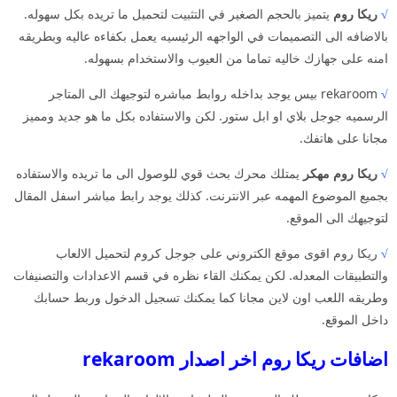
√
ريكا روم
يتميز بالحجم الصغير في التثبيت لتحميل ما تريده بكل سهوله.
بالاضافه الى التصميمات في الواجهه الرئيسيه يعمل بكفاءه عاليه وبطريقه
امنه على جهازك خاليه تماما من العيوب والاستخدام بسهوله.
√
rekaroom بيس يوجد بداخله روابط مباشره لتوجيهك الى المتاجر
الرسميه جوجل بلاي او ابل ستور. لكن والاستفاده بكل ما هو جديد ومميز
مجانا على هاتفك.
√
ريكا روم مهكر
يمتلك محرك بحث قوي للوصول الى ما تريده والاستفاده
بجميع الموضوع المهمه عبر الانترنت. كذلك يوجد رابط مباشر اسفل المقال
لتوجيهك الى الموقع.
√
ريكا روم اقوى موقع الكتروني على جوجل كروم لتحميل الالعاب
والتطبيقات المعدله. لكن يمكنك القاء نظره في قسم الاعدادات والتصنيفات
وطريقه اللعب اون لاين مجانا كما يمكنك تسجيل الدخول وربط حسابك
داخل الموقع.
اضافات ريكا روم اخر اصدار rekaroom