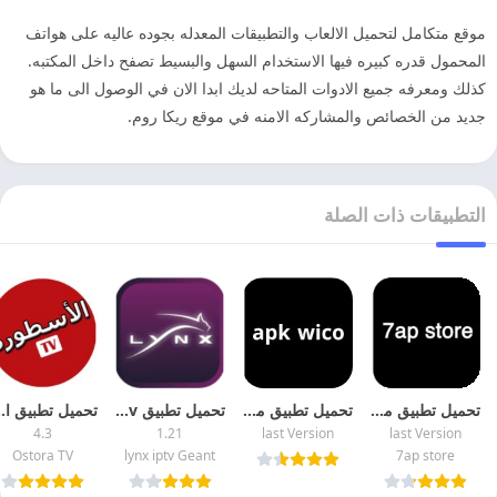
موقع متكامل لتحميل الالعاب والتطبيقات المعدله بجوده عاليه على هواتف
المحمول قدره كبيره فيها الاستخدام السهل والبسيط تصفح داخل المكتبه.
كذلك ومعرفه جميع الادوات المتاحه لديك ابدا الان في الوصول الى ما هو
جديد من الخصائص والمشاركه الامنه في موقع ريكا روم.
التطبيقات ذات الصلة
تحميل تطبيق موقع 7ap store لتحميل الالعاب والتطبيقات المهكره مجانا
تحميل تطبيق موقع apk wico لتحميل الالعاب والتطبيقات المهكره
تحميل تطبيق lynx iptv مهكر 2026 اخر اصدار
تحميل تطبيق الاسطوره 
4.3
1.21
last Version
last Version
Ostora TV
lynx iptv Geant
7ap store