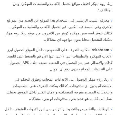
ريكا روم مهكر افضل مواقع تحميل الالعاب والتطبيقات المهكره ومن
الوظائف :
√
معرفه السبب الرئيسي في استخدام هذا الموقع عن العديد من المواقع
الاخرى وهي المصداقيه الكبيره في تحميل الالعاب والتطبيقات المهكره.
كذالك يتوفر لعبه بيس مهكره كوينز من الاندرويد من موقع ريكا روم مهكر
يمكنك التشغيل مجانا بدون مواجهه اي مشاكل.
√
rekaroom
امكانيه التعرف على الخصوصيه داخل الموقع لتحميل ابرز
الالعاب المهكره والتطبيقات التي لا غنى عنها الان قم بالضغط على اللعبه.
كذلك والانتظار حتى يتم التحميل في الخلفيه بصيغه ملف APK الحصول
على التحديثات المجانيه بدون دفع اي اموال.
√
ريكا روم مهكر الوصول الى الاعدادات المجانيه وطرق التحكم في
الاستخدام بدون اي مدفوعات. كذالك يمكنك التعرف على التصميمات
والتحديثات المميزه معرفه المصداقيه والامان الكبير داخل الموقع. يجعلك
تصل الى كل ما هو جديد بدون مدفوعات او بدون مشاكل.
√
الوظائف والتخصيص والتحديث والتزامن من ابرز الادوات المتوفره داخل