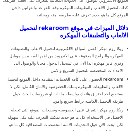
الموقع الالكتروني للوصول الى الادوات المجانيه للتعرف على افضل طريقه.
كذلك لتحميل الالعاب والتطبيقات المهكره وفقا للقواعد والقوانين داخل
الموقع كل ما هو جديد تعرف عليه بطريقه امنه ومجانيه.
دلائل الميزات في موقع rekaroom لتحميل
الالعاب والتطبيقات المهكره
ريكا روم مهكر افضل المواقع الالكترونيه لتحميل الالعاب والتطبيقات
المهكره والبرامج المدفوعه على الاندرويد من اهمها لعبه بيس موبايل
وفري فاير مهكره ابدا الان في تسجيل الدخول مجانا والوصول الى
الاعدادات المخصصه للتحميل السريع والامن.
rekaroom
الحصول على كافه الخدمات المقدمه داخل الموقع لتحميل
الالعاب والتطبيقات المهكره يمتلك الخصوصيه والامان الكامل. لكن لا
يستطيع احد اختراق هاتفك بواسطه ملفات او فيروسات ابحث حول
طريقه التحميل الكامله برابط سريع وامن.
ريكا روم مهكر التعرف على الخصوصيه وصفحات الموقع التي تجعله
الافضل في الاستخدام كل ما هو جديد يمكنك التعرف عليه بكل سهوله.
لكن ابحث الان حول التحديثات الامنه التخصصات المصداقيه كل ما هو