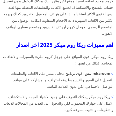
كروم بمجرد اضافه اسم الموقع لكن يظهر اليك يمكنك الدخول بدون تسجيل
حساب للتصفح والاستكشاف لجميع الالعاب والتطبيقات المعدله منها لعبه
بيس الاقوى الاكثر استخداما لذا على هواتف المحمول الاندرويد كذلك ويوجد
الكثير من الالعاب الشهيره ذات الاحجام المتفاوته امكانيه الوصول من
المتصفح الرسمي لجوجل كروم لهواتف الاندرويد ومتصفح سفاري لهواتف
الايفون.
اهم مميزات ريكا روم مهكر 2025 اخر اصدار
ريكا روم مهكر اقوى المواقع على جوجل كروم مليء بالمميزات والاضافات
المجانيه. كذلك من اهمها :
√
rekaroom بيس
اقوى برنامج مجانى مميز ملئ الالعاب والتطبيقات
للتعديل على الصور والفيديو بطريقه احترافيه والمشاركه على مواقع
التواصل الاجتماعي. لكن بدون العلامه المائيه.
√
ريكا روم مهكر يمكنك التعرف على جميع الاشياء المهمه والاستكشاف
الامثل على جهازك المحمول. لكن والدخول الى العديد من المجالات للالعاب
والتطبيقات والتثبيت بسرعه كبيره.