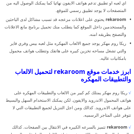
اي لعبه او تطبيق تدعم هواتف الايفون نهائيا كما يمكنك الوصول اليه من
المتصفحات لا يوجد تطبيق رسمي للموقع.
rekaroom
يحتوي على اعلانات مزعجه قد تسبب مشاكل لدى الباحثين
والمستخدمين داخل الموقع كما يتطلب منك تحميل برنامج مانع الاعلانات
والتصفح بطريقه امنه.
ريكا روم مهكر يوجد جميع الالعاب المهكره مثل لعبه بيس وفري فاير
والتي تشغل مساحه تخزين كبيره على هاتفك وتتطلب هواتف محمول
بامكانيات عاليه.
ابرز خدمات موقع rekaroom لتحميل الالعاب
والتطبيقات المهكره
√
ريكا روم مهكر يمتلك كم كبير من الالعاب والتطبيقات المهكره على
هواتف المحمول الاندرويد والايفون. لكن يمكنك الاستخدام السهل والبسيط
على هواتف الاندرويد. كذالك ومن اجل التنزيل لجميع التطبيقات التي لا
تتوفر على المتاجر الرسميه.
√
rekaroom
تتميز بالسرعه الكبيره في الانتقال بين الصفحات. كذالك