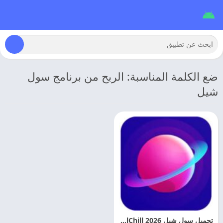
ضع الكلمة المناسبة: الربح من برنامج سول
شيل
تحميل سول شيل 2026 SoulChill مهكر اخر اصدار مجانا