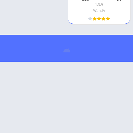
1.3.9
WandA