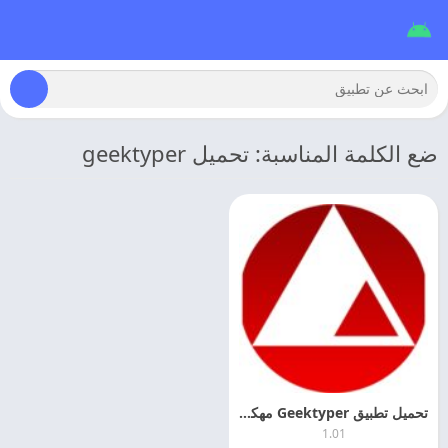
ضع الكلمة المناسبة: تحميل geektyper
تحميل تطبيق Geektyper مهكر اخر اصدار
1.01