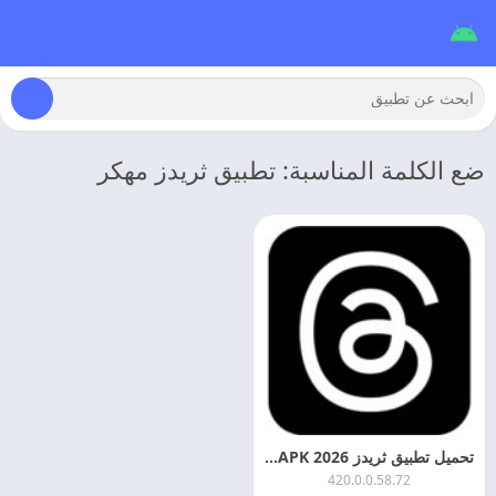
ضع الكلمة المناسبة: تطبيق ثريدز مهكر
تحميل تطبيق ثريدز 2026 Threads APK اخر تحديث مجانا
420.0.0.58.72