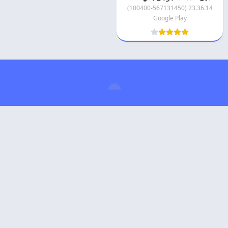
23.36.14 (100400-567131450)
Google Play