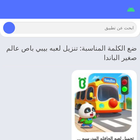
ضع الكلمة المناسبة: تنزيل لعبه بيبي باص عالم
صغير الباندا
تحميل لعبه الحافله المدرسيه 2026 Baby Panda’s School Bus مهكره للاندرويد