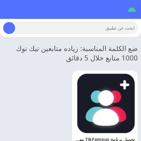
ضع الكلمة المناسبة: زياده متابعين تيك توك
1000 متابع خلال 5 دقائق
تحميل برنامج TikFamous مهكر 2026 رشق متابعين التيك توك