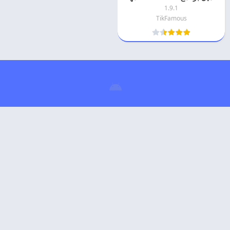
1.9.1
TikFamous