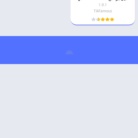
1.9.1
TikFamous