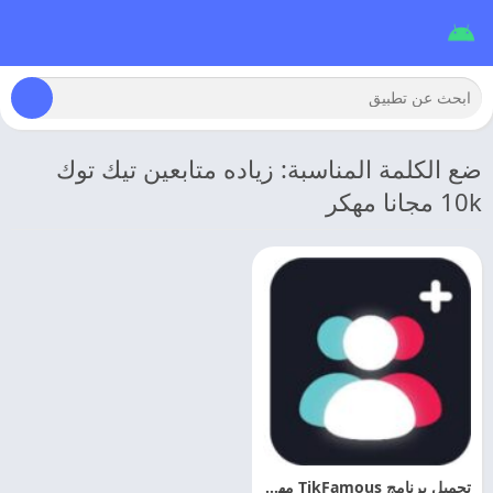
ضع الكلمة المناسبة: زياده متابعين تيك توك
10k مجانا مهكر
تحميل برنامج TikFamous مهكر 2026 رشق متابعين التيك توك