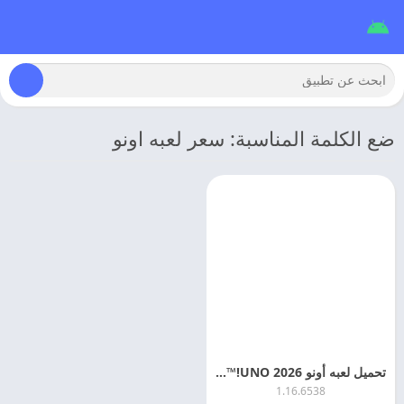
ضع الكلمة المناسبة: سعر لعبه اونو
تحميل لعبه أونو 2026 UNO!™ مهكره للاندرويد
1.16.6538