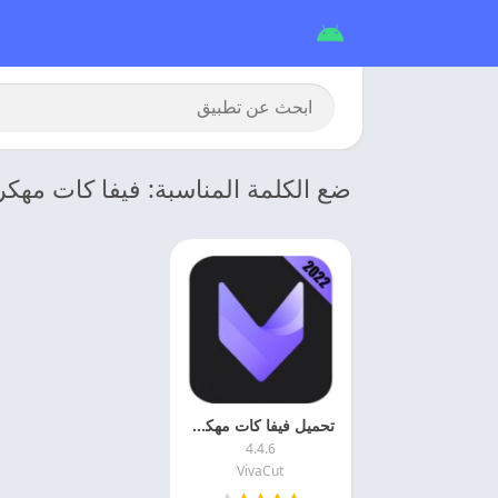
ضع الكلمة المناسبة: فيفا كات مهكر 
تحميل فيفا كات مهكر 2026 VivaCut APK اخر اصدار للاندرويد
4.4.6
VivaCut