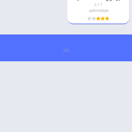
2.1.7
apkmodapk.