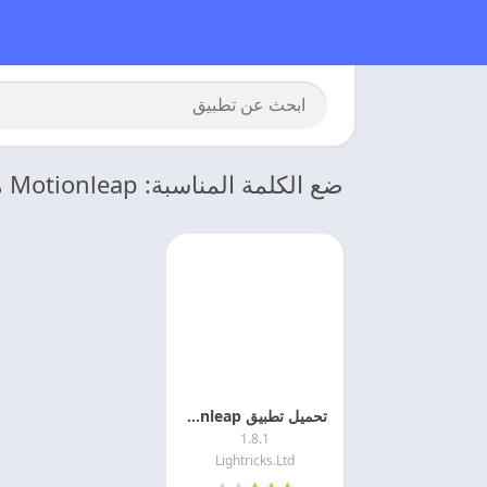
ضع الكلمة المناسبة: Motionleap مهكر للاندرويد
تحميل تطبيق Motionleap مهكر احدث اصدار
1.8.1
Lightricks.Ltd