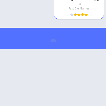
1.8
Fast Car Games