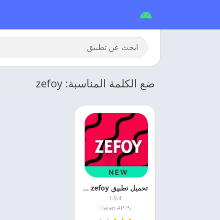
ضع الكلمة المناسبة: zefoy
تحميل تطبيق zefoy مهكر بدون وقت للمتابعين التيك توك
1.9.4
Haian APPS