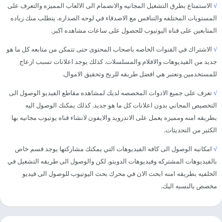
√
الاستمتاع بطرق التشغيل المجانيه والانضمام الى الالعاب المميزه والتعرف على
المستويات المختلفه والتنافس مع الاصدقاء في لوحه الصداره. يتطلب منك زياده
المتابعين على قناه اليوتيوب للحصول على ساعات مشاهده اكبر.
√
الاشتراك في القنوات الخاصه باصحاب المحتوى حتى تتمكن من متابعه كل ما هو
جديد من الفيديوهات والافلام والمسلسلات. كذلك يوجد اعلانات تسبب ازعاج
للمستخدمين وتعتبر هي افضل طريقه للربح وتحقيق الاموال.
√
تعرف على جميع الادوات المخصصه لديك لمشاهده مقاطع الفيديو الوصول الى
التخصيص المجاني بدون اعلانات كل ما هو جديد. كذلك يمكنك الوصول اليه
بطريقه امنه ومميزه يعمل على الاندرويد والايفون لانشاء قناه يوتيوب مجانيه بها
الكثير من التحديثات.
√
امكانيه الوصول الى كافه الفيديوهات التي يمكنك مشاركتها يوجد قسم خاص
بالفيديوهات المشتركه وفيديوهات الدويتو. لكن والوصول الى طريقه التشغيل في
الخلفيه بطريقه امنه ابحث الان في محرك بحث اليوتيوب للوصول الى فيديو
مخصص بالنسبه اليك.