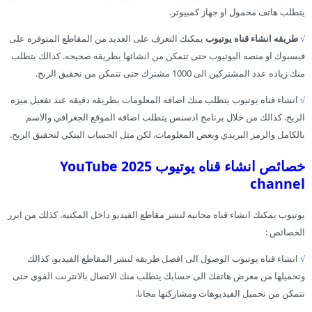
يتطلب هاتف محمول او جهاز كمبيوتر.
√
طريقه انشاء قناه يوتيوب
يمكنك التعرف على العديد من المقاطع المتوفره على
فيسبوك او منصه اليوتيوب حتى تتمكن من انشائها بطريقه صحيحه. كذالك يتطلب
منك زياده عدد المشتركين الى 1000 مشترك حتى تتمكن من تحقيق الربح.
√
انشاء قناه يوتيوب يتطلب منك اضافه المعلومات بطريقه دقيقه عند تفعيل ميزه
الربح. كذالك من خلال برنامج ادسنس يتطلب اضافه الموقع الجغرافي والاسم
بالكامل والرمز البريدي وبعض المعلومات. لكن مثل الحساب البنكي لتحقيق الربح.
خصائص انشاء قناه يوتيوب 2025 YouTube
channel
يوتيوب يمكنك انشاء قناه مجانيه لنشر مقاطع الفيديو داخل المكتبه. كذلك من ابرز
الخصائص :
√
انشاء قناه يوتيوب الوصول الى افضل طريقه لنشر المقاطع الفيديو. كذالك
وتحميلها من معرض هاتفك الى حسابك يتطلب منك الاتصال بالانترنت القوي حتى
تتمكن من تحميل الفيديوهات ومشاركتها مجانا.