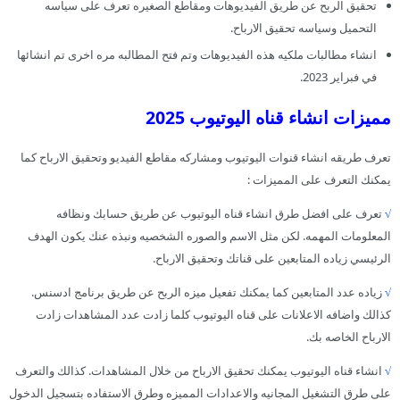
تحقيق الربح عن طريق الفيديوهات ومقاطع الصغيره تعرف على سياسه
التحميل وسياسه تحقيق الارباح.
انشاء مطالبات ملكيه هذه الفيديوهات وتم فتح المطالبه مره اخرى تم انشائها
في فبراير 2023.
مميزات انشاء قناه اليوتيوب 2025
تعرف طريقه انشاء قنوات اليوتيوب ومشاركه مقاطع الفيديو وتحقيق الارباح كما
يمكنك التعرف على المميزات :
√
تعرف على افضل طرق انشاء قناه اليوتيوب عن طريق حسابك ونظافه
المعلومات المهمه. لكن مثل الاسم والصوره الشخصيه ونبذه عنك يكون الهدف
الرئيسي زياده المتابعين على قناتك وتحقيق الارباح.
√
زياده عدد المتابعين كما يمكنك تفعيل ميزه الربح عن طريق برنامج ادسنس.
كذالك واضافه الاعلانات على قناه اليوتيوب كلما زادت عدد المشاهدات زادت
الارباح الخاصه بك.
√
انشاء قناه اليوتيوب يمكنك تحقيق الارباح من خلال المشاهدات. كذالك والتعرف
على طرق التشغيل المجانيه والاعدادات المميزه وطرق الاستفاده بتسجيل الدخول