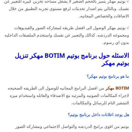
√
بوتيم مهكر يتميز بالحجم الصغير لا يشغل مساحه تخزين كبيره للتعبير عن
نفسك. وبالتالي يتم اصدار تحديثات لرفع مستوى تجربه التطبيق من خلال
الاضافات والخصائص المجانيه.
√
بوتيم مهكر الوصول الى افضل طريقه لمشاركه الصور والفيديوهات
ومجموعه الدردشه. كذالك والتعبير عن نفسك واستخدم الملصقات الداخليه
بدون اي رسوم.
الاسئله حول برنامج بوتيم BOTIM مهكر تنزيل
بوتيم مهكر
ما هو برنامج بوتيم مهكر؟
BOTIM مهكر
من افضل البرامج المجانيه للوصول الى الطريقه الصحيحه
لاجراء المكالمات الصوتيه والمرئيه مع الاصدقاء والعائله واستخدام ميزه
التشفير التام للرسائل والمكالمات.
هل يوجد اعلانات داخل برنامج بوتيم؟
بوتيم من اقوى برامج الدردشه والتواصل الاجتماعي ومشاركه الصور