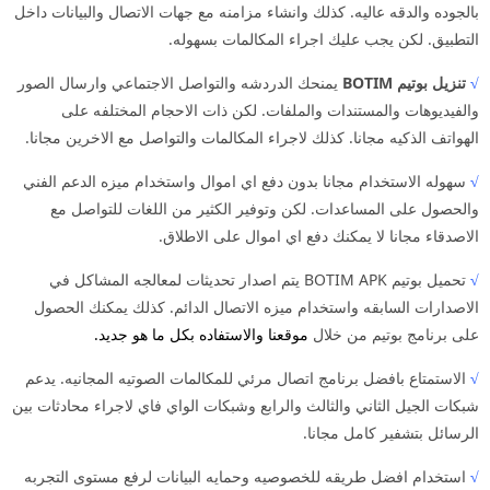
بالجوده والدقه عاليه. كذلك وانشاء مزامنه مع جهات الاتصال والبيانات داخل
التطبيق. لكن يجب عليك اجراء المكالمات بسهوله.
√
تنزيل بوتيم BOTIM
يمنحك الدردشه والتواصل الاجتماعي وارسال الصور
والفيديوهات والمستندات والملفات. لكن ذات الاحجام المختلفه على
الهواتف الذكيه مجانا. كذلك لاجراء المكالمات والتواصل مع الاخرين مجانا.
√
سهوله الاستخدام مجانا بدون دفع اي اموال واستخدام ميزه الدعم الفني
والحصول على المساعدات. لكن وتوفير الكثير من اللغات للتواصل مع
الاصدقاء مجانا لا يمكنك دفع اي اموال على الاطلاق.
√
تحميل بوتيم BOTIM APK يتم اصدار تحديثات لمعالجه المشاكل في
الاصدارات السابقه واستخدام ميزه الاتصال الدائم. كذلك يمكنك الحصول
على برنامج بوتيم من خلال
موقعنا
والاستفاده بكل ما هو جديد.
√
الاستمتاع بافضل برنامج اتصال مرئي للمكالمات الصوتيه المجانيه. يدعم
شبكات الجيل الثاني والثالث والرابع وشبكات الواي فاي لاجراء محادثات بين
الرسائل بتشفير كامل مجانا.
√
استخدام افضل طريقه للخصوصيه وحمايه البيانات لرفع مستوى التجربه