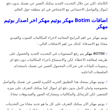
الكامله. لكن من خلال التحديث الجديد يمكنك التعبير عن نفسك بدون دفع
اموال والتواصل الاجتماعي مع الاشخاص في اي منطقه حول العالم.
اضافات Botim مهكر بوتيم مهكر اخر اصدار بوتيم
مهكر
بوتيم مهكر من اهم البرامج المجانيه لاجراء المكالمات الصوت والفيديو
مجانا مع الاصدقاء. كذلك من اهم الاضافات التالي :
√
BOTIM مهكر
يتم رفع المستويات في التحديث الجديد والحصول على
طريقه لمعالجه الاخطاء. لكن والاستمتاع باجراء المكالمات دون دفع اي
رسومات للبيانات في شركات المحمول التعبير عن نفسك باستخدام
الملصقات الداخليه.
√
بوتيم مهكر يمنحك هذا التطبيق الحريه الكبيره للتعبير عن نفسك والتواصل
بخصوصيه وامان كامل بدون دفع اي اموال كما يمكنك التعرف على ميزه
التشفير. لكن للرسائل والمكالمات ومشاركه الصور والفيديوهات مجانا.
√
بوتيم مهكر الان يمكنك التعرف على كل ما هو جديد مجانا من التحديثات
لمعالجه المشاكل ورفع مستوى التجربه الخاصه بهذا التطبيق. والوصول الى