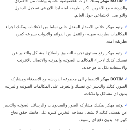
√
BOTIM مهكر
يمتلك ادوات للخصوصيه لحمايه بياناتك من الاختراق
والدردشه مع الاخرين. لكن بطريقه امنه ابدا الان في تسجيل الدخول
والتواصل الاجتماعي حول العالم.
√
بوتيم مهكر خلاص الاصدار المعدل خالي تماما من الاعلانات يمكنك اجراء
المكالمات بطريقه سهله ،والتنقل بين القوائم والادوات بسرعه كبيره
بطريقه امنه.
√
بوتيم مهكر رفع مستوى تجربه التطبيق واصلاح المشاكل والتعبير عن
نفسك. كذلك لاجراء المكالمات الصوتيه والمرئيه والاتصال بالانترنت
والاستفاده بكل ما هو جديد.
√
BOTIM مهكر
الانضمام الى مجموعه الدردشه مع الاصدقاء ومشاركه
الصور. كذلك والتعبير عن نفسك والتعرف على المكالمات الصوتيه والمرئيه
بدون اي مشاكل واعلانات.
√
بوتيم مهكر يمكنك مشاركه الصور والفيديوهات والرسائل الصوتيه والتعبير
عن نفسك. كذلك لا يشغل مساحه التخزين كبيره على هاتفك حقق نجاح
كبير جدا بدون دفع اي رسوم.