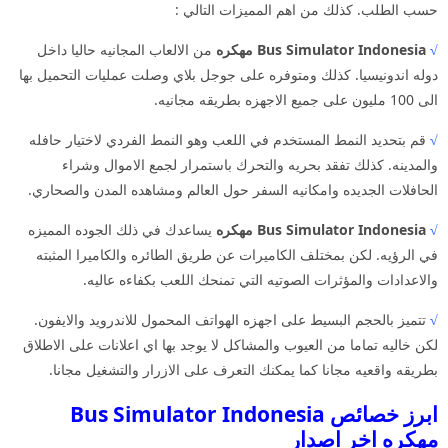
حسب الطلب. كذلك من اهم المميزات التالي :
√
Bus Simulator Indonesia مهكره
من الالعاب المجانيه حاليا داخل
دوله اندونيسيا. كذلك ومتوفره على جوجل بلاي وصلت عمليات التحميل بها
الى 100 مليون على جميع الاجهزه بطريقه مجانيه.
√
قم بتحديد النمط المستخدم في اللعب وهو النمط الفردي لاختيار حافله
والمدينه. كذلك تفقد بحريه والتحرك باستمرار لجمع الاموال وشراء
الحافلات الجديده وامكانيه السفر حول العالم ومشاهده المدن والصحاري.
√
Bus Simulator Indonesia مهكره
يساعدك في ذلك الجوده المميزه
في الرؤيه. لكن بمختلف الكاميرات عن طريق الطائره والكاميرا المثبته
والاعدادات والمؤثرات الصوتيه التي تمنحك اللعب بكفاءه عاليه.
√
تتميز بالحجم البسيط على اجهزه الهواتف المحمول للاندرويد والايفون.
لكن خاليه تماما من العيوب والمشاكل لا يوجد بها اي اعلانات على الاطلاق
بطريقه واقعيه مجانا كما يمكنك التعرف على الازرار والتشغيل مجانا.
ابرز خصائص Bus Simulator Indonesia
مهكره اخر اصدار