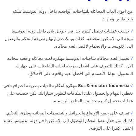
من اقوى العاب المحاكاه للشاحنات الواقعيه داخل دوله اندونيسيا مليئه
بالخصائص ومنها :
√
حققت عمليات تحميل كبيره جدا في جوجل بلاي داخل دوله اندونيسيا
نتيجه الى الاماكن المختلفه. كذلك ويمكنك زيارتها وطريقه التحكم والوصول
الى الاتوبيسات والانضمام لافضل لعبه محاكاه.
√
تحميل لعبه محاكاه شاحنات اندونيسيا مهكره لعبه محاكاه واقعيه مجانيه
الان . كذلك للتعرف على افضل طريقه لقياده الشاحنات على جهازك
المحمول مجانا الانضمام الى افضل لعبه واقعيه على الاطلاق.
√
Bus Simulator Indonesia مهكره
امكانيه القياده بطريقه احترافيه في
تخطي المهام والحصول على المكافات لتطوير سياراتك. لكن حصلت على
عمليات تحميل كبيره جدا من المتاجر الرسميه.
√
تعرف على جميع الاوضاع والخرائط والتصميمات المجانيه وطرق التحكم.
كذالك من خلال عصا التحكم للوصول الى الاماكن داخل دوله اندونيسيا تعتمد
اعتمادا كبيرا على الترفيه.