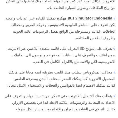
الاندرويد. كذالك يوجد عدد كبير من المهام يتطلب منك تخطيها حتى تتمكن
من ربح المكافات وتطوير السياره الخاصه بك.
√
Bus Simulator Indonesia مهكره
يمكنك القياده عبر اعدادات واقعيه.
لكن لتعرف على المناظر الطبيعيه الاندونيسيه وحركه المرور ومحطات
الحافلات. كذالك ومستوحاه من الواقع بفضل الرسومات عاليه الجوده
وظروف الطقس المختلفه.
√
تعرف على نموذج 3D التعرف على قائمه متعدده اللاعبين عبر الانترنت
بدون اعلانات والتعرف على البيانات المحفوظه والوصول الى الحافلات
الاندونيسيه. لكن والاستمتاع بالالتزام الكامل في اللعب.
√
محاكي الميكروباص يتطلب منك اللعب بطريقه امنه مجانا على هاتفك
المحمول الاندرويد كما يمكنك السفر لمختلف المدن ومعرفه الطقس.
كذالك يمكنك الاهتمام ايضا بالفوانيس والعجلات والاستخدام الامثل مجانا.
√
يتطلب منك الاتصال بالانترنت حتى تتمكن من تنفيذ المهام والتعرف على
الاعدادات المجانيه والرسومات الثلاثيه الابعاد ابدا في تخصيص الازرار.
كذالك للتحكم في القياده والدوران والاتجاه يمينا ويسارا بكل سهوله.