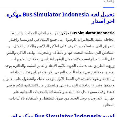
وصف
تحميل لعبه Bus Simulator Indonesia مهكره
اخر اصدار
Bus Simulator Indonesia مهكره
من اهم العاب المحاكاه وللقياده
الحافله مليئه بالمغامرات للوصول الى جميع المدن في اندونيسيا واختيار
الطريق الذي ستسلكه والتعرف على اماكن الراكبين والاختيار الامثل بين
المناطق التي يمكنك البحث عنها والالتفاف وللتحريك الهاتف الذكي والنقر
على الشاشه الرئيسيه ولاستعمال الوقود افتراضي بمختلف الكاميرات
ورؤيه الطريق تعتمد على الجوده ثلاثيه الابعاد والقمر المثبته والطائره يوجد
نمطين مختلفين في حمله اللعب الفردي لكن والاخر اين تختار الحافله
والمدينه وتقوم بالقياده في النمط الاول يتوجب عليك والحصول على الاموال
وجمعها وشراء الحافلات الجديده حتى وللتتمكن من الاستفاده الكبيره في
قضاء وقت ممتع داخل هذه اللعبه والاستفاده بالتحديثات المجانيه على
جهازك الاندرويد و يوجد العديد من طرق التشغيل والاستفاده بالاعدادات
المجانيه
اهميه Bus Simulator Indonesia مهكره اخر