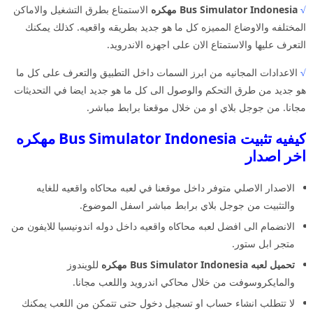
√
Bus Simulator Indonesia مهكره
الاستمتاع بطرق التشغيل والاماكن
المختلفه والاوضاع المميزه كل ما هو جديد بطريقه واقعيه. كذلك يمكنك
التعرف عليها والاستمتاع الان على اجهزه الاندرويد.
√
الاعدادات المجانيه من ابرز السمات داخل التطبيق والتعرف على كل ما
هو جديد من طرق التحكم والوصول الى كل ما هو جديد ايضا في التحديثات
مجانا. من جوجل بلاي او من خلال موقعنا برابط مباشر.
كيفيه تثبيت Bus Simulator Indonesia مهكره
اخر اصدار
الاصدار الاصلي متوفر داخل موقعنا في لعبه محاكاه واقعيه للغايه
والتثبيت من جوجل بلاي برابط مباشر اسفل الموضوع.
الانضمام الى افضل لعبه محاكاه واقعيه داخل دوله اندونيسيا للايفون من
متجر ابل ستور.
تحميل لعبه Bus Simulator Indonesia مهكره
للويندوز
والمايكروسوفت من خلال محاكي اندرويد واللعب مجانا.
لا تتطلب انشاء حساب او تسجيل دخول حتى تتمكن من اللعب يمكنك