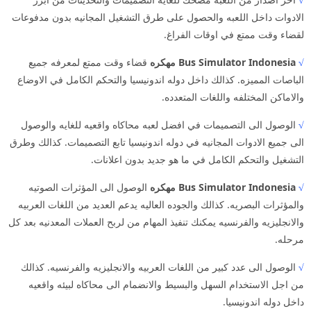
الادوات داخل اللعبه والحصول على طرق التشغيل المجانيه بدون مدفوعات
لقضاء وقت ممتع في اوقات الفراغ.
√
Bus Simulator Indonesia مهكره
قضاء وقت ممتع لمعرفه جميع
الباصات المميزه. كذالك داخل دوله اندونيسيا والتحكم الكامل في الاوضاع
والاماكن المختلفه واللغات المتعدده.
√
الوصول الى التصميمات في افضل لعبه محاكاه واقعيه للغايه والوصول
الى جميع الادوات المجانيه في دوله اندونيسيا تابع التصميمات. كذالك وطرق
التشغيل والتحكم الكامل في ما هو جديد بدون اعلانات.
√
Bus Simulator Indonesia مهكره
الوصول الى المؤثرات الصوتيه
والمؤثرات البصريه. كذالك والجوده العاليه يدعم العديد من اللغات العربيه
والانجليزيه والفرنسيه يمكنك تنفيذ المهام من لربح العملات المعدنيه بعد كل
مرحله.
√
الوصول الى عدد كبير من اللغات العربيه والانجليزيه والفرنسيه. كذالك
من اجل الاستخدام السهل والبسيط والانضمام الى محاكاه لبيئه واقعيه
داخل دوله اندونيسيا.