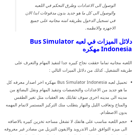
الوصول الى الاعدادات وطرق التحكم في اللعبه
والوصول الى كل ما هو جديد بدون مدفوعات ابدا الان
في تسجيل الدخول بطريقه امنه مجانيه على جميع
الاجهزه والانظمه.
دلائل الميزات في لعبه Bus Simulator
Indonesia مهكره
اللعبه مجانيه تماما حققت نجاح كبيره جدا لتنفيذ المهام والتعرف على
طريقه التشغيل. كذلك من دلائل الميزات التالي :
تحميل لعبه Bus Simulator Indonesia مهكره اخر اصدار معرفه كل
ما هو جديد من الاعدادات والتخصصات وتنفيذ المهام ونقل البضائع من
مدينه الى مدينه اخرى سوف تقابلك بعد العقبات مثل تغير الطقس
والمناخ وتعاقب الليل والنهار يتطلب منك التركيز المستمر لاتمام المهمه
بدون الاصطدام.
حجم اللعبه مناسب على هاتفك لا تشغل مساحه تخزين كبيره بالاضافه
الى ميزه التوافق على الاندرويد والايفون التنزيل من مصادر غير معروفه