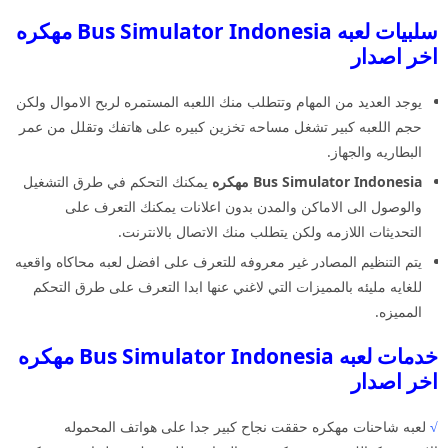
سلبيات لعبه Bus Simulator Indonesia مهكره
اخر اصدار
يوجد العديد من المهام وتتطلب منك اللعبه المستمره لربح الاموال ولكن
حجم اللعبه كبير تشغل مساحه تخزين كبيره على هاتفك وتقلل من عمر
البطاريه والجهاز.
Bus Simulator Indonesia مهكره
يمكنك التحكم في طرق التشغيل
والوصول الى الاماكن والمدن بدون اعلانات يمكنك التعرف على
التحديثات اللازمه ولكن يتطلب منك الاتصال بالانترنت.
يتم التنظيم المصادر غير معروفه للتعرف على افضل لعبه محاكاه واقعيه
للغايه مليئه بالمميزات التي لاغني عنها ابدا التعرف على طرق التحكم
المميزه.
خدمات لعبه Bus Simulator Indonesia مهكره
اخر اصدار
√
لعبه شاحنات مهكره حققت نجاح كبير جدا على هواتف المحموله