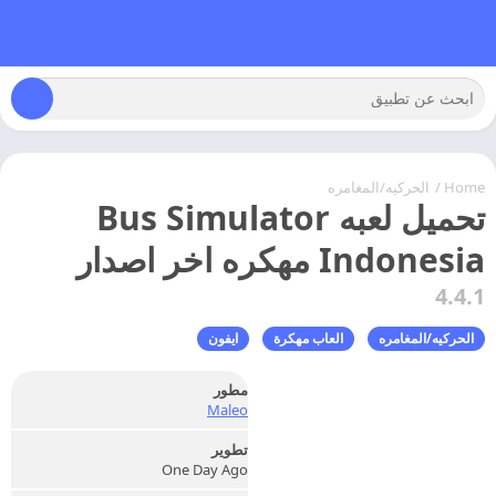
Home
/
الحركيه/المغامره
تحميل لعبه Bus Simulator
Indonesia مهكره اخر اصدار
4.4.1
الحركيه/المغامره
العاب مهكرة
ايفون
مطور
Maleo
تطوير
One Day Ago