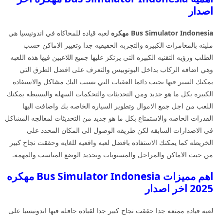
اصدار
Bus Simulator Indonesia مهكره
لعبه قياده للمحاكاه في اندونيسيا هي
مليئه بالمغامرات الكبيره والتجربه الحقيقيه جدا وتغيير الاماكن حسب
الطلب ورؤيه التقنيه الكبيره التي يرتكز عليها جميع اللاعبين فيها هذه اللعبه
وهي اضافه الركاب بداخل البوتوبيس والتعرف على افضل الطرق التي
يمكنك السير فيها تجنب دائما العقبات التي تسبب اليك مشاكل والاستفاده
الكبيره بكل ما هو جديد ومن التحديثات والتحكمات السهله والبسيطه يمكنك
اللعب من اجل جمع الاموال وتطوير السياره الخاصه بك واضافت اليها
القدرات الخاصه والاستمتاع بكل ما هو جديد من التحديثات لمعالجه المشاكل
في الاصدارات السابقه لكن طريقه الوصول الى المكان المحدد على
الخريطه كما يمكنك الاستفاده بافضل لعبه واقعيه للغايه وحققت نجاح كبير
من حيث الاماكن والمراحل والمستويات وتحديد الوضع المناسب والمهمه.
اهم مميزات Bus Simulator Indonesia مهكره
2025 اخر اصدار
لعبه قياده ممتعه جدا حققت نجاح كبير جدا لقياده حافله فيها اندونيسيا على