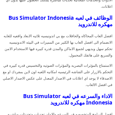
اعلانات.
الوظائف في لعبه Bus Simulator Indonesia
مهكره للاندرويد
افضل العاب المحاكاه والحافلات مع بي اندونيسيه ثلاثيه الابعاد واقعيه للغايه
الانضمام الى افضل العاب بها الكثير من المميزات في البيئه الاندونيسيه
تحكم سهل وبديهي لجميع الاماكن والمدن قدره كبيره فيها الاستخدام الامن
والسريع على هاتفك المحمول.
الاستمتاع بالمؤثرات البصريه والمؤثرات الصوتيه والتخسيس قدره كبيره في
التحكم بالازرار على الشاشه الرئيسيه امكانيه اللعبه اون لاين بمفردك او مع
الاصدقاء لا يوجد اي اعلانات في الاصدار المعدل على عكس الاصدار الاصلي
في افضل الالعاب.
الاداء والسرعه في لعبه Bus Simulator
Indonesia مهكره للاندرويد
افضل البرامج المتخصصه في السرعه والامان تحديات وتحديثات مباشره