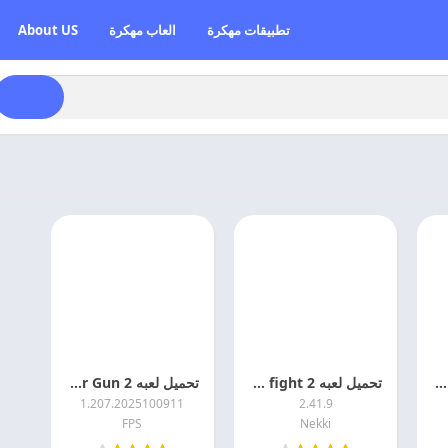
تطبيقات مهكرة
العاب مهكرة
About US
تحميل ببجي موبايل الهند 2026 Battlegrounds Mobile India اخر اصدار
تحميل لعبه shadow fight 2 مهكرة جميع الأسلحة مفتوحة 2026 مجانا
تحميل لعبه Major Gun 2 مهكره 2026 للاندرويد
1.207.2025100911
2.41.9
FPS
Nekki