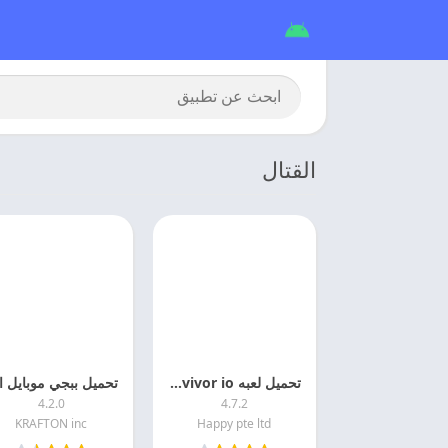
القتال
تحميل لعبه Survivor io مهكره اخر اصدار
4.2.0
4.7.2
KRAFTON inc
Happy pte ltd