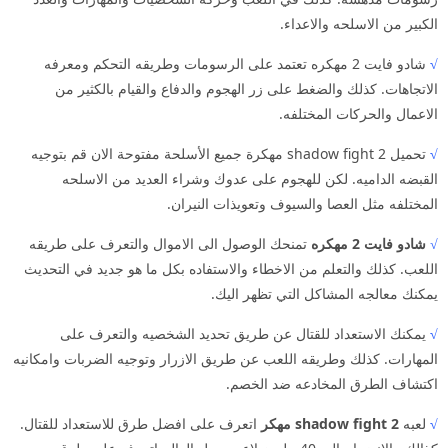
الكبير من الاسلحه والاعداء.
√
شادو فايت 2 مهكره تعتمد على الرسومات وطريقه التحكم ومعرفه
الاتجاهات. كذلك والضغط على زر الهجوم والدفاع والقيام بالكثير من
الاعمال والحركات المختلفه.
√
تحميل shadow fight 2 مهكرة جميع الأسلحة مفتوحة الان قم بتوجيه
القبضه الداميه. لكن للهجوم على عدوك وشراء العديد من الاسلحه
المختلفه مثل العصا والسيوف وتعويذات النيران.
√
شادو فايت 2 مهكره
تمنحك الوصول الى الاموال والتعرف على طريقه
اللعب. كذلك والتعلم من الاخطاء والاستفاده بكل ما هو جديد في التحديث
يمكنك معالجه المشاكل التي تظهر اليك.
√
يمكنك الاستعداد للقتال عن طريق تحديد الشخصيه والتعرف على
المهارات. كذلك وطريقه اللعب عن طريق الازرار وتوجيه الضربات وامكانيه
اكتشاف الطرق المخادعه ضد الخصم.
√
لعبه
shadow fight 2 مهكر
اتعرف على افضل طرق للاستعداد للقتال.