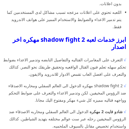
بدون اعلانات.
اللعبه تحتوي على اعلانات مزعجه تسبب مشاكل لدى المستخدمين كما
يتم تدمير الاعداء والضوابط والاستخدام المميز على هواتف الاندرويد
فقط.
ابرز خدمات لعبه shadow fight 2 مهكره اخر
اصدار
√
التعرف على المغامرات القتاليه والتفاصيل النابضه وتدمير الاعداء بضوابط
تحكم سهله تعلم فنون القتال الواقعيه وتحقيق طريقك نحو النصر. كذالك
والتعرف على افضل العاب تقمص الادوار للاندرويد والايفون.
√
shadow fight 2 مهكره الدخول الى العالم السفلي ومحاربه الاصدقاء
ضد الرؤوس المخيفين. لكن وتدمير الاعداء والتعرف على ضوابط التحكم
وواجهه قتاليه مميزه كل شيء مهكر ومفتوح اليك مجانا.
√
شادو فايت 2 مهكره
الدخول الى العالم السفلي ومحاربه الاصدقاء ضد
الرؤوس المخيفين رحله عبر ست عوالم مختلفه بتهديد الشياطين. كذالك
واستخدام تخصيص مقاتل بالسيوف الملحميه.