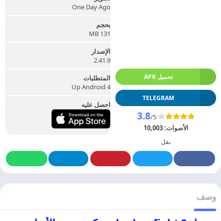
One Day Ago
بحجم
131 MB
الإصدار
2.41.9
تحميل APK
المتطلبات
Up Android 4
TELEGRAM
احصل عليه
3.8
/5
الأصوات:
10,003
نقل
وصف