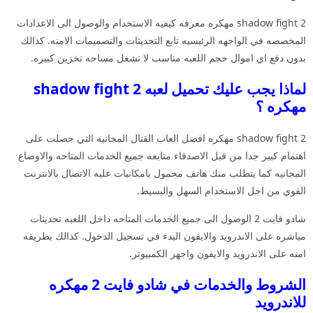
shadow fight 2 مهكره معرفه كيفيه الاستخدام والوصول الى الاعدادات
المخصصه في الواجهه الرئيسيه تابع التحديثات والتصميمات الامنه. كذالك
بدون دفع اي اموال حجم اللعبه مناسب لا تشغل مساحه تخزين كبيره.
لماذا يجب عليك تحميل لعبه shadow fight 2
مهكره ؟
shadow fight 2 مهكره افضل العاب القتال المجانيه التي حصلت على
اهتمام كبير جدا من قبل الاصدقاء متابعه جميع الخدمات المتاحه والاوضاع
المجانيه كما يتطلب منك هاتف محمول بامكانيات عليه الاتصال بالانترنت
القوي من اجل الاستخدام السهل والبسيط.
شادو فايت 2 الوصول الى جميع الخدمات المتاحه داخل اللعبه تحديثات
مباشره على الاندرويد والايفون البدء في تسجيل الدخول. كذالك بطريقه
امنه على الاندرويد والايفون واجهز الكمبيوتر.
الشروط والخدمات في شادو فايت 2 مهكره
للاندرويد