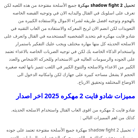
تحميل
shadow fight 2
مهكرة
جميع الأسلحة مفتوحة من هذه اللعبه لكن
تعرف على اسلوبك في القتال والبدايه الان في وتوجيه القبضه الخاصه
بالهجوم وتوجيه افضل طريقه لشراء الاموال والاستفاده الكبيره من
التعويذات لكن انضم الان لربح المعركه والاستفاده من العاب التقنيه في
شادو فايت مهكره قم بتحديد الشخصيه المستخدمه في القتال واتعرف على
الاسلحه الحديثه كل منها مهاره مختلف ويجب عليك التفكير باستمرار
واستخدام الذكاء الخاصه بك لكن في توجيه الضربات الخاصه بالاعداء تعتمد
على الجوده والرسومات العاليه في الاستخدام وللحركه الاشخاص والعدد
الكبير من الاعداء والاسلحه والتنوع الكبير في اللعب تتميز بانها لعبه صغيره
الحجم لا يشغل مساحه كبيره على جهازك لكن وامكانيه الدخول الى
الاوضاع المختلفه وتحقيق الارباح.
مميزات شادو فايت 2 مهكره 2025 اخر اصدار
شادو فايت 2 مهكره من اقوى العاب القتال واستخدام الاسلحه الحديثه.
كذلك من اهم المميزات التالي :
√
تحميل shadow fight 2 مهكرة جميع الأسلحة مفتوحة تعتمد على جوده
رسومات مدهشه. كذلك في اللعب وحركه الشخصيات والمهارات والعدد