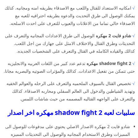
√
امكانيه الاستعداد للقتال واللعب مع الاصدقاء بطريقه امنه ومجانيه. كذلك
يمكنك الوصول الى طرق التحديث والدعوه بطريقه احترافيه للعبه مع
الاصدقاء خالي تماما من الاعلانات والعيوب للتعرف على احدث الاسلحه.
√
شادو فايت 2 مهكره
الوصول الى طرق الاعدادات المجانيه والتعرف على
التحديثات وطرق القتال والاختلاف الامثل على جهازك من اجل اللعب.
كذالك والقياده الكامله في القتال والتعرف على الشخصيات الجديده.
√
shadow fight 2 مهكره
تدعم عدد كبير من اللغات العربيه والانجليزيه
حتى تتمكن من تفعيل الاعدادات. كذالك والمؤثرات الصوتيه والبصريه مجانا.
√
تخصيص القتال بالسيوف الملحميه والتعرف على الرحله والعوالم الخفيه
وتهديد الشياطين والدخول الى العالم السفلي ومحاربه الاصدقاء. كذالك
والتعرف على الواجهه القتاليه المصممه من حيث شاشات اللمس.
سلبيات لعبه shadow fight 2 مهكره اخر اصدار
شادو فايت 2 مهكره الاصدار الاصلي يحتوي على مدفوعات للوصول الى
المميزات وطرق الاستخدام المجانيه والوصول الى التحديثات المميزه