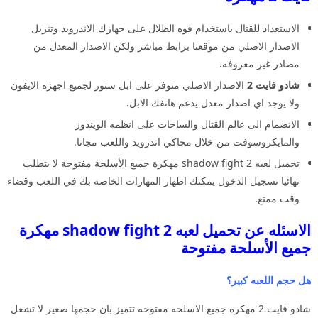
الاستعداد للقتال باستخدام قوه الظلال على جهازك الاندرويد وتنزيل
الاصدار الاصلي من موقعنا برابط مباشر ولكن الاصدار المعدل من
مصادر غير معروفه.
شادو فايت 2
الاصدار الاصلي متوفر على ابل ستور لجميع اجهزه الايفون
ولا يوجد اي اصدار معدل يدعم هاتفك الابل.
الانضمام الى عالم القتال والساحات على انظمه الويندوز
والمايكروسوفت من خلال محاكي اندرويد واللعب مجانا.
تحميل لعبه shadow fight 2 مهكرة جميع الأسلحة مفتوحة لا يتطلب
نهائيا تسجيل الدخول يمكنك اظهار المهارات الخاصه بك في اللعب وقضاء
وقت ممتع.
الاسئله عن تحميل لعبه shadow fight 2 مهكرة
جميع الأسلحة مفتوحة
هل حجم اللعبه كبير؟
شادو فايت 2 مهكره جميع الاسلحه مفتوحه تتميز بان حجمها صغير لا تشغل