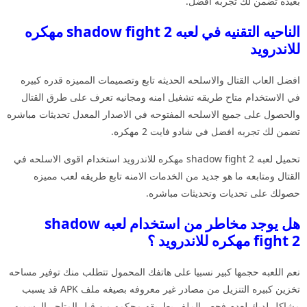
بعيده تضمن لك تجربه افضل.
الناحيه التقنيه في لعبه shadow fight 2 مهكره
للاندرويد
افضل العاب القتال والاسلحه الحديثه تابع وتصميمات المميزه قدره كبيره
في الاستخدام متاح طريقه تشغيل امنه ومجانيه تعرف على طرق القتال
والحصول على جميع الاسلحه المفتوحه في الاصدار المعدل تحديثات مباشره
تضمن لك تجربه افضل في شادو فايت 2 مهكره.
تحميل لعبه shadow fight 2 مهكره للاندرويد استخدام اقوى الاسلحه في
القتال ومتابعه ما هو جديد من الخدمات الامنه تابع طريقه لعب مميزه
حصولك على تحديات وتحديثات مباشره.
هل يوجد مخاطر من استخدام لعبه shadow
fight 2 مهكره للاندرويد ؟
نعم اللعبه حجمها كبير نسبيا على هاتفك المحمول تتطلب منك توفير مساحه
تخزين كبيره التنزيل من مصادر غير معروفه بصيغه ملف APK قد يسبب
مشاكل لديك لعدم فحص الملف بطريقه محكمه من قبل المتاجر الرسميه.