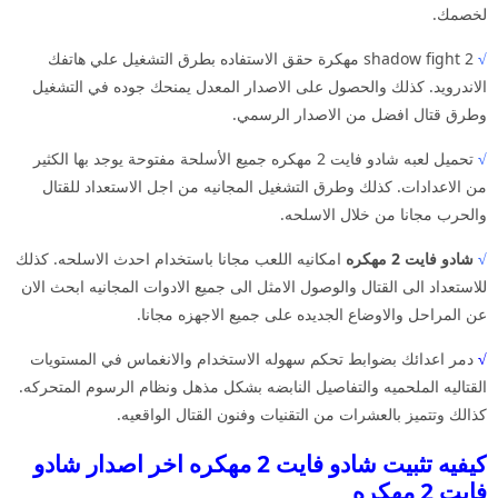
لخصمك.
√
shadow fight 2 مهكرة حقق الاستفاده بطرق التشغيل علي هاتفك
الاندرويد. كذلك والحصول على الاصدار المعدل يمنحك جوده في التشغيل
وطرق قتال افضل من الاصدار الرسمي.
√
تحميل لعبه شادو فايت 2 مهكره جميع الأسلحة مفتوحة يوجد بها الكثير
من الاعدادات. كذلك وطرق التشغيل المجانيه من اجل الاستعداد للقتال
والحرب مجانا من خلال الاسلحه.
√
شادو فايت 2 مهكره
امكانيه اللعب مجانا باستخدام احدث الاسلحه. كذلك
للاستعداد الى القتال والوصول الامثل الى جميع الادوات المجانيه ابحث الان
عن المراحل والاوضاع الجديده على جميع الاجهزه مجانا.
√
دمر اعدائك بضوابط تحكم سهوله الاستخدام والانغماس في المستويات
القتاليه الملحميه والتفاصيل النابضه بشكل مذهل ونظام الرسوم المتحركه.
كذالك وتتميز بالعشرات من التقنيات وفنون القتال الواقعيه.
كيفيه تثبيت شادو فايت 2 مهكره اخر اصدار شادو
فايت 2 مهكره