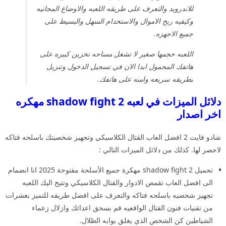
للاندرويد والتعرف على طريقه اللعبه والاوضاع المجانيه
وكيفيه ربح الاموال والاستخدام السهل والبسيط على
جميع الاجهزه.
اللعبه حجمها صغير لا تشغل مساحه تخزين كبيره على
هاتفك المحمول ابدا الان في تسجيل الدخول وتنزيل
بطريقه سريعه وامنه على هاتفك.
دلائل الميزات في لعبه shadow fight 2 مهكره
اخر اصدار
شادو فايت 2 افضل العاب القتال الكلاسيكي وتجهيز شخصيتك باسلحه فتاكه
لاحصر لها. كذلك من دلائل الميزات التالي :
تحميل shadow fight 2 مهكرة جميع الأسلحة مفتوحة 2025 انا انضمام
الى افضل العاب تقمص الادوار والقتال الكلاسيكي وتتيح اليك اللعبه
تجهيز شخصيه باسلحه فتاكه والتعرف على افضل طريقه للتميز بعشرات
من تقنيات فنون القتال الواقعيه قم بسحق اعدائك وازلال زعماء
الشياطين كن الشخص الذي يغلق بوابه الظلال.