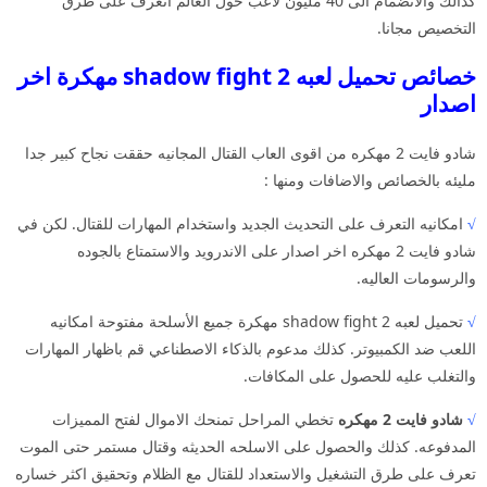
كذالك والانضمام الى 40 مليون لاعب حول العالم اتعرف على طرق
التخصيص مجانا.
خصائص تحميل لعبه shadow fight 2 مهكرة اخر
اصدار
شادو فايت 2 مهكره من اقوى العاب القتال المجانيه حققت نجاح كبير جدا
مليئه بالخصائص والاضافات ومنها :
√
امكانيه التعرف على التحديث الجديد واستخدام المهارات للقتال. لكن في
شادو فايت 2 مهكره اخر اصدار على الاندرويد والاستمتاع بالجوده
والرسومات العاليه.
√
تحميل لعبه shadow fight 2 مهكرة جميع الأسلحة مفتوحة امكانيه
اللعب ضد الكمبيوتر. كذلك مدعوم بالذكاء الاصطناعي قم باظهار المهارات
والتغلب عليه للحصول على المكافات.
√
شادو فايت 2 مهكره
تخطي المراحل تمنحك الاموال لفتح المميزات
المدفوعه. كذلك والحصول على الاسلحه الحديثه وقتال مستمر حتى الموت
تعرف على طرق التشغيل والاستعداد للقتال مع الظلام وتحقيق اكثر خساره