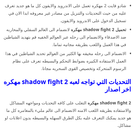
شادو فايت 2 مهكره تعمل على الاندرويد والايفون كل ما هو جديد تعرف
عليه من حيث التحديثات والتنزيل من مصادر غير معروفه ابدا الان في
تسجيل الدخول على الاندرويد والايفون.
تحميل shadow fight 2 مهكره
لانضمام الى العالم السفلي والمحاربه
ضد الاصدقاء والانضمام الى رحله عبر العوالم الخفيه قم بتهديد الشياطين
في هذا العمل واللعب بطريقه مجانيه تماما.
الانضمام الى رحله مخيفه بها الكثير من العوالم تحديد الشياطين في هذا
العمل الاستفاده الكبيره بضوابط التحكم والبسيطه تعرف على نظام
الرسوم المتحركه وتخصيص القوى السحريه مجانا.
التحديات التي تواجه لعبه shadow fight 2 مهكره
اخر اصدار
shadow fight 2 مهكره
التغلب على كافه التحديات ومواجهه المشاكل
والاستفاده بطريقه اللعب الامنه الانضمام الى عالم مليء بالمغامره كل ما
هو جديد يمكنك التعرف عليه بكل الطرق السهله والبسيطه بدون اعلانات او
مشاكل.