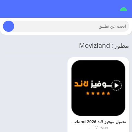
مطور: Movizland
تحميل موفيز لاند 2026 Movizland مهكر اخر تحديث مجانا
last Version