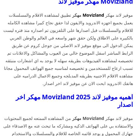
Movizland مهكر موفيز لاند
موفيز لاند مهكر
Movizland
مهكر
تطبيق لمشاهده الافلام والمسلسلات
يعمل بجميع اجهزه الاندرويد والايفون لذا حقق نجاح كبيرا مشاهده الكامله
للافلام والمسلسلات قبل اصدارها على التلفزيون تم اصداره منذ فتره ليست
بالكبيره على الاطلاق ولكن حقق شهر واسعه في العالم والوطن العربي
يمكن الدخول الى موقع موفيز لاند الاصلي من جوجل كروم عن طريق
الرابط المباشر اسفل الموضوع خالي من العيوب والمشاكل والاعلانات تم
تخصيصه لمشاهده الفيديوهات بطريقه سهله لا يوجد به اي اشعارات منبثقه
تسبب ازعاج للمستخدمين و تخصيصه لمناسبه جميع الهواتف المحمول مجانا
مشاهده الافلام الاجنبيه بطريقه المدبلجه وجميع الاعمال الدراميه على
هاتفك الاندرويد ابحث الان عن موفيز لاند اخر اصدار.
اهميه موفيز لاند 2025 Movizland مهكر اخر
اصدار
موفيز لاند مهكر
Movizland مهكر
من المشاهده الممتعه لجميع المحتويات
والاستفاده بي على الهواتف الذكيه ومشاركه ما تبحث عنه مع الاصدقاء على
جهازك المحمول و يوجد قائمه الخاصه للافلام والمسلسلات والاستخدام