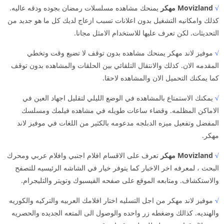
√
Movizland مهكر
يمنحك مشاهده مسلسلات رمضان بجوده ودقه عاليه.
كذلك وامكانيه التشغيل بدون اعلانات تسبب ازعاج لديك كل ما هو جديد من
التحديثات. لكن تعرف عليها للاستخدام الامثل مجانا.
√
موفيز لاند مهكر يمنحك مشاهده بدون توقف لا تضيع وقت وتخطي
المقدمه الان. كذلك والانتقال التلقائي بين الحلقات والمشاهده بدون توقف
كما يمكنك التحميل الان والمشاهده لاحقا.
√
يمكنك الاستمتاع بالمشاهده في الوضع الليلي لتقليل اجهاد العين في
الاماكن المظلمه. وقضاء ساعات طويله في مشاهده فيلمك ومسلسك
المفضل وتفعيل ميزه الدبلجه مدعومه بالكثير من اللغات في موفيز لاند
مهكر.
√
Movizland مهكر
تعرف على الاقسام افلام اجنبي وافلام عربي ومحرك
البحث ، لمعرفه اخر الاخبار كما يتوفر خيار في الشاشه الرئيسيه للتصفح
والاستكشاف. ومتابعه الموقع على صفحه الفيسبوك وتويتر والتليجرام.
√
موفيز لاند مهكر من اجل التسليه اختار افلامك العربيه والتركيه والكوريه
والهنديه. كذالك وضغطه زر واحده والوصول الى المتعه الجديده والحصريه