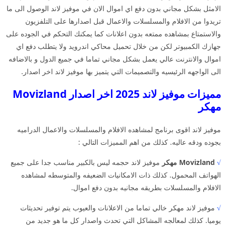
الامثل بشكل مجاني بدون دفع اي اموال الان في موفيز لاند الوصول الى ما
تريدوا من الافلام والمسلسلات والاعمال قبل اصدارها على التلفزيون
والاستمتاع بمشاهده ممتعه بدون اعلانات كما يمكنك التحكم في الجوده على
جهازك الكمبيوتر لكن من خلال تحميل محاكي اندرويد ولا يتطلب دفع اي
اموال والانترنت عالي يعمل بشكل مجاني تماما في جميع الدول و بالاضافه
الى الواجهه الرئيسيه والتصميمات التي يتميز بها موفيز لاند اخر اصدار.
مميزات موفيز لاند 2025 اخر اصدار Movizland
مهكر
موفيز لاند اقوى برنامج لمشاهده الافلام والمسلسلات والاعمال الدراميه
بجوده ودقه عاليه. كذلك من اهم المميزات التالي :
√
Movizland مهكر
موفيز لاند حجمه ليس بالكبير مناسب جدا على جميع
الهواتف المحمول. كذلك ذات الامكانيات الضعيفه والمتوسطه لمشاهده
الافلام والمسلسلات بطريقه مجانيه بدون دفع اموال.
√
موفيز لاند مهكر خالي تماما من الاعلانات والعيوب يتم توفير تحديثات
يوميا. كذلك لمعالجه المشاكل التي تحدث واصدار كل ما هو جديد من