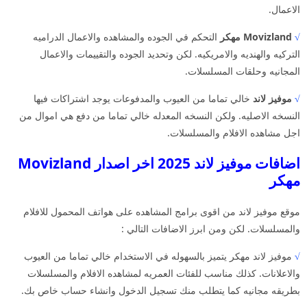
الاعمال.
√
Movizland مهكر
التحكم في الجوده والمشاهده والاعمال الدراميه
التركيه والهنديه والامريكيه. لكن وتحديد الجوده والتقييمات والاعمال
المجانيه وحلقات المسلسلات.
√
موفيز لاند
خالي تماما من العيوب والمدفوعات يوجد اشتراكات فيها
النسخه الاصليه. ولكن النسخه المعدله خالي تماما من دفع هي اموال من
اجل مشاهده الافلام والمسلسلات.
اضافات موفيز لاند 2025 اخر اصدار Movizland
مهكر
موقع موفيز لاند من اقوى برامج المشاهده على هواتف المحمول للافلام
والمسلسلات. لكن ومن ابرز الاضافات التالي :
√
موفيز لاند مهكر يتميز بالسهوله في الاستخدام خالي تماما من العيوب
والاعلانات. كذلك مناسب للفئات العمريه لمشاهده الافلام والمسلسلات
بطريقه مجانيه كما يتطلب منك تسجيل الدخول وانشاء حساب خاص بك.