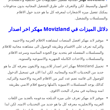
السهل والبسيط. لكن والتعرف على طرق التشغيل المجانيه بدون مدفوعات
يمكنك تفعيل ميزه الاشعارات لمعرفه كل ما هو جديد حول الافلام
والمسلسلات والتشغيل.
دلائل الميزات في Movizland مهكر اخر اصدار
موفيز لاند مهكر افضل المنصات لمشاهده الافلام العربيه والاجنبيه
والتركيه تعرف على الاقسام وطريقه الوصول الى مشاهده مجانيه للافلام
والمسلسلات المفضله قم بتحديد نوع الجوده المناسبه وسرعه الافلام
والمسلسلات والاحداث الكامله الشهريه والاسبوعيه والسنويه.
تحميل Movizland مهكر اخر اصدار للاندرويد والايفون معرفه كل ما هو
جديد من التحديثات الامنه والمجانيه. لكن ابدا الان في تسجيل الدخول
للوصول الى قائمه تضم عدد كبير من الافلام العربيه والاجنبيه والتركيه.
كذالك يوجد المسلسلات الاسيويه باكملها وجميع افلام الانمي بطريقه
امنه ومجانيه في محرك البحث الاقوى.
موفيز لاند مهكر تعرف على ميزه الدبلجه مدعومه بالعديد من اللغات
العربيه والانجليزيه معرفه كل ما هو جديد من التحديثات الامنه. لكن ابدا