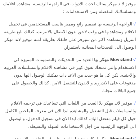
موفيز لاند مهكر يمتلك احدث الادوات في الواجهه الرئيسيه لمشاهده افلامك
ومسلسلاتك المفضله ومن الاستخدامات :
√
الواجهه الرئيسيه بها تصميم رائع ومميز يناسب المستخدمين في تحميل
الافلام ومشاهدتها في وقت لاحق بدون الاتصال بالانترنت. كذالك تابع طريقه
التنزيل ومشاهده اكثر من سيرفر على هاتفك بطريقه امنه موفيز لاند مهكر
الوصول الى التحديثات المجانيه باستمرار.
√
Movizland مهكر
بها العديد من التحديثات والتصميمات المميزه في
الاستخدام والتي تمنحك تفوق كبير في مشاهده الافلام والمسلسلات العربيه
والاجنبيه. لكن كل ما هو جديد من الاعدادات يمكنك الوصول اليها بدون
مدفوعات على الاندرويد والايفون للتشغيل الامن. كذالك والحصول على
جميع الباقات مجانا.
√
موفيز لاند مهكر يلا العديد من اللغات التي تساعدك في ترجمه الافلام
والمسلسلات قبل التشغيل والمشاهده ابدا الان في معرفه الملخص الكامل
حول كل فيلم مفضل اليك. كذالك ابدا الان في تسجيل الدخول. والوصول
الى الوجهه الرئيسيه من اجل الاستخدامات السهله والبسيطه.
√
Movizland مهكر
امكانيه تشغيل الفيديوهات في الخلفيه والاستخدام