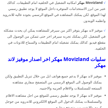
√
Movizland مهكر
امكانيه التشغيل في الخلفيه امام التطبيقات. كذالك
عتبر من ابرز الاستخدامات المتوفره داخل الموقع لا يوجد تطبيق رسمي
لهذا الموقع. لكن يمكنك المشاهده في الموقع الرسمي بجوده عاليه للاندرويد
وانظمه الويندوز.
√
موفيز لاند مهكر يتوفر اكثر من سيرفر للمشاهده يمكن ان يحدث مشكله
في التشغيل. لكن يمكنك تجربه سيرفر اخر حتى تتمكن من الوصول الى
مقطع فيديو. كذالك يمكنك تشغيله امام التطبيقات والسماح للاذونات في
الخلفيه.
سلبيات Movizland مهكر اخر اصدار موفيز لاند
مهكر
موفيز لاند مهكر لا يدعم جميع هواتف ابل من خلال تنزيل التطبيق ولكن
يمكنك الوصول الى الموقع الرسمي من المتصفح سفاري مشاهده
الممتعه للمسلسلات والافلام العربيه والاجنبيه.
موفيز لاند مهكر لا يوجد تطبيق رسمي للموقع من اجل مشاهده الافلام
والمسلسلات يمكنك الدخول الى الموقع الالكتروني للاندرويد من جوجل
كروم وللايفون من متصفح سفاري.