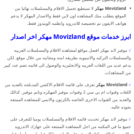
Movizland مهكر
لا تستطيع تحميل الافلام والمسلسلات نهائيا من
الموقع يتطلب منك المشاهده اون لاين فقط والاصدار المهكر لا يدعم
هواتف الايفون تم تخصيصه للاندرويد وانظمه الويندوز فقط.
ابرز خدمات موقع Movizland مهكر اخر اصدار
√
موفيز لاند مهكر افضل مواقع لمشاهده الافلام والمسلسلات العربيه
والمسلسلات التركيه والاسيويه بطريقه امنه ومجانيه من خلال موقع. لكن
يدعم عديد من اللغات العربيه والانجليزيه والوصول الى قائمه تضم عدد كبير
من المشاهدات.
√
Movizland مهكر
تعرف على قائمه الافلام الاكشن المدبلجه بالعديد من
اللغات وقنوات ام بي سي 2 وقنوات موفيز المهكره وتايم موفيز. كذالك
والعديد من القنوات الاخرى الخاصه بالكرتون والانمي للمشاهده الممتعه
بجوده عاليه.
√
موفيز لاند مهكر تحديث قائمه الافلام والمسلسلات يوميا للتعرف على
جميع ما في المكتبه من اجل المشاهده الممتعه على جهازك الاندرويد
والايفون. كذالك يمكنك التعرف على الملخص لكل فيلم او مسلسل قبل