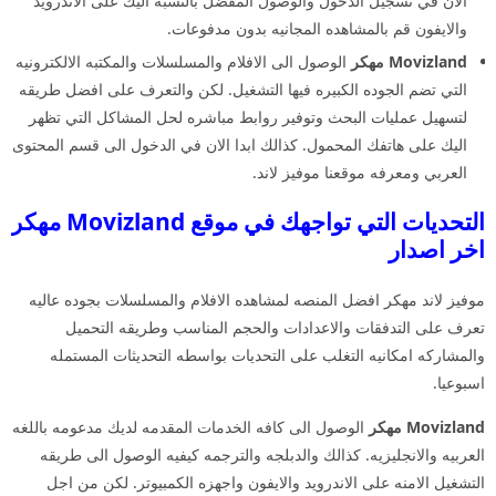
الان في تسجيل الدخول والوصول المفضل بالنسبه اليك على الاندرويد
والايفون قم بالمشاهده المجانيه بدون مدفوعات.
Movizland مهكر
الوصول الى الافلام والمسلسلات والمكتبه الالكترونيه
التي تضم الجوده الكبيره فيها التشغيل. لكن والتعرف على افضل طريقه
لتسهيل عمليات البحث وتوفير روابط مباشره لحل المشاكل التي تظهر
اليك على هاتفك المحمول. كذالك ابدا الان في الدخول الى قسم المحتوى
العربي ومعرفه موقعنا موفيز لاند.
التحديات التي تواجهك في موقع Movizland مهكر
اخر اصدار
موفيز لاند مهكر افضل المنصه لمشاهده الافلام والمسلسلات بجوده عاليه
تعرف على التدفقات والاعدادات والحجم المناسب وطريقه التحميل
والمشاركه امكانيه التغلب على التحديات بواسطه التحديثات المستمله
اسبوعيا.
Movizland مهكر
الوصول الى كافه الخدمات المقدمه لديك مدعومه باللغه
العربيه والانجليزيه. كذالك والدبلجه والترجمه كيفيه الوصول الى طريقه
التشغيل الامنه على الاندرويد والايفون واجهزه الكمبيوتر. لكن من اجل