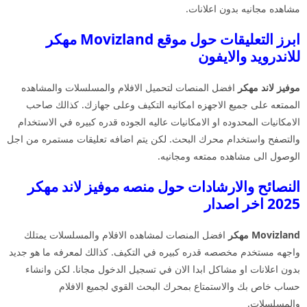
مشاهده مجانيه بدون اعلانات.
ابرز التعليقات حول موقع Movizland مهكر
للاندرويد والايفون
موفيز لاند مهكر
افضل المنصات لتحميل الافلام والمسلسلات والمشاهده
الممتعه على جميع الاجهزه امكانيه التكيف وعلى جهازك. كذالك صاحب
الامكانيات المحدوده او الامكانيات عاليه الجوده قدره كبيره في الاستخدام
والتصفح واستخدام محرك البحث. لكن يتم اضافه تعليقات مستمره من اجل
الوصول الى مشاهده ممتعه ومجانيه.
النصائح والارشادات حول منصه موفيز لاند مهكر
2025 اخر اصدار
Movizland مهكر
افضل المنصات لمشاهده الافلام والمسلسلات يمتلك
واجهه مستخدم مخصصه قدره كبيره في التكيف. كذالك لمعرفه ما هو جديد
بدون اعلانات او مشاكل ابدا الان في تسجيل الدخول مجانا. لكن وانشاء
حساب خاص بك والاستمتاع بمحرك البحث القوي لجميع الافلام
والمسلسلات.