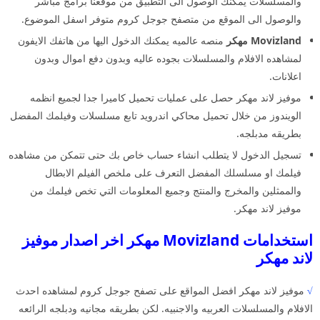
والمسلسلات يمكنك الوصول الى التطبيق من موقعنا برامج مباشر
والوصول الى الموقع من متصفح جوجل كروم متوفر اسفل الموضوع.
Movizland مهكر
منصه عالميه يمكنك الدخول اليها من هاتفك الايفون
لمشاهده الافلام والمسلسلات بجوده عاليه وبدون دفع اموال وبدون
اعلانات.
موفيز لاند مهكر حصل على عمليات تحميل كاميرا جدا لجميع انظمه
الويندوز من خلال تحميل محاكي اندرويد تابع مسلسلات وفيلمك المفضل
بطريقه مدبلجه.
تسجيل الدخول لا يتطلب انشاء حساب خاص بك حتى تتمكن من مشاهده
فيلمك او مسلسلك المفضل التعرف على ملخص الفيلم الابطال
والممثلين والمخرج والمنتج وجميع المعلومات التي تخص فيلمك من
موفيز لاند مهكر.
استخدامات Movizland مهكر اخر اصدار موفيز
لاند مهكر
√
موفيز لاند مهكر افضل المواقع على تصفح جوجل كروم لمشاهده احدث
الافلام والمسلسلات العربيه والاجنبيه. لكن بطريقه مجانيه ودبلجه الرائعه