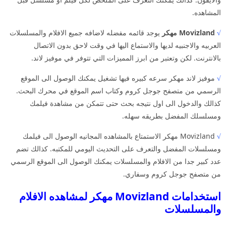
المشاهده.
√
Movizland مهكر
يوجد قائمه مفضله لاضافه جميع الافلام والمسلسلات
العربيه والاجنبيه لديها والاستماع اليها في وقت لاحق بدون الاتصال
بالانترنت. لكن وتعتبر من ابرز المميزات التي تتوفر في موفيز لاند.
√
موفيز لاند مهكر سرعه كبيره فيها تشغيل يمكنك الوصول الى الموقع
الرسمي من متصفح جوجل كروم وكتاب اسم الموقع في محرك البحث.
كذالك والدخول الى اول نتيجه بحث حتى تتمكن من مشاهدة فيلمك
ومسلسلك المفضل بطريقه سهله.
√
Movizland مهكر الاستمتاع بالمشاهده المجانيه الوصول الى فيلمك
ومسلسلات المفضل والتعرف على التحديث اليومي للمكتبه. كذالك تضم
عدد كبير جدا من الافلام والمسلسلات يمكنك الوصول الى الموقع الرسمي
من متصفح جوجل كروم وسفاري.
استخدامات Movizland مهكر لمشاهده الافلام
والمسلسلات