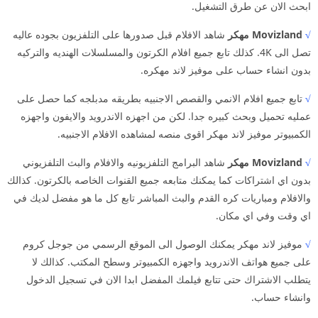
ابحث الان عن طرق التشغيل.
√
Movizland مهكر
شاهد الافلام قبل صدورها على التلفزيون بجوده عاليه
تصل الى 4K. كذلك تابع جميع افلام الكرتون والمسلسلات الهنديه والتركيه
بدون انشاء حساب على موفيز لاند مهكره.
√
تابع جميع افلام الانمي والقصص الاجنبيه بطريقه مدبلجه كما حصل على
عمليه تحميل وبحث كبيره جدا. لكن من اجهزه الاندرويد والايفون واجهزه
الكمبيوتر موفيز لاند مهكر اقوى منصه لمشاهده الافلام الاجنبيه.
√
Movizland مهكر
شاهد البرامج التلفزيونيه والافلام والبث التلفزيوني
بدون اي اشتراكات كما يمكنك متابعه جميع القنوات الخاصه بالكرتون. كذالك
والافلام ومباريات كره القدم والبث المباشر تابع كل ما هو مفضل لديك في
اي وقت وفي اي مكان.
√
موفيز لاند مهكر يمكنك الوصول الى الموقع الرسمي من جوجل كروم
على جميع هواتف الاندرويد واجهزه الكمبيوتر وسطح المكتب. كذالك لا
يتطلب الاشتراك حتى تتابع فيلمك المفضل ابدا الان في تسجيل الدخول
وانشاء حساب.