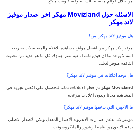
من خلال قوائم مفضله للتسليه وقضاء وقت ممتع.
الاسئله حول Movizland مهكر اخر اصدار موفيز
لاند مهكر
هل موفيز لاند مهكر امن؟
موفيز لاند مهكر من افضل مواقع مشاهده الافلام والمسلسلات بطريقه
امنه لا يوجد بها اي فيديوهات اباحيه تضر جهازك كل ما هو جديد من تحديث
القائمه متوفر لديك.
هل يوجد اعلانات في موفيز لاند مهكر؟
Movizland مهكر
تم حظر الاعلانات تماما للحصول على افضل تجربه في
المشاهده مجانا وبدون اعلانات مزعجه.
ما الاجهزه التي يدعمها موفيز لاند مهكر؟
موفيز لاند يدعم اصدارات الاندرويد الاصدار المعدل ولكن الاصدار الاصلي
يدعم الايفون وانظمه الويندوز والمايكروسوفت.