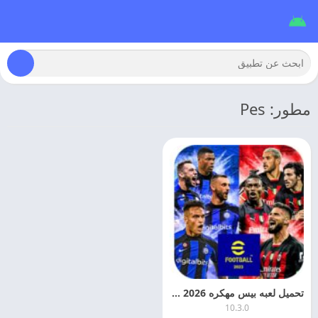
مطور: Pes
تحميل لعبه بيس مهكره Pes 2026 للاندرويد APK + Mod مجانا
10.3.0