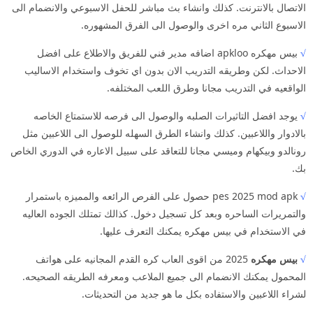
الاتصال بالانترنت. كذلك وانشاء بث مباشر للحفل الاسبوعي والانضمام الى
الاسبوع الثاني مره اخرى والوصول الى الفرق المشهوره.
√
بيس مهكره apkloo اضافه مدير فني للفريق والاطلاع على افضل
الاحداث. لكن وطريقه التدريب الان بدون اي تخوف واستخدام الاساليب
الواقعيه في التدريب مجانا وطرق اللعب المختلفه.
√
يوجد افضل التاثيرات الصلبه والوصول الى فرصه للاستمتاع الخاصه
بالادوار واللاعبين. كذلك وانشاء الطرق السهله للوصول الى اللاعبين مثل
رونالدو وبيكهام وميسي مجانا للتعاقد على سبيل الاعاره في الدوري الخاص
بك.
√
pes 2025 mod apk حصول على الفرص الرائعه والمميزه باستمرار
والتمريرات الساحره وبعد كل تسجيل دخول. كذالك تمتلك الجوده العاليه
في الاستخدام في بيس مهكره يمكنك التعرف عليها.
√
بيس مهكره
2025 من اقوى العاب كره القدم المجانيه على هواتف
المحمول يمكنك الانضمام الى جميع الملاعب ومعرفه الطريقه الصحيحه.
لشراء اللاعبين والاستفاده بكل ما هو جديد من التحديثات.