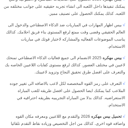
يمكنك تنفيذها داخل اللعبه الى انشاء تجربه حقيقيه على جوانب مختلفه من
اللعبه. كذلك يمكنك الحصول على تصنيف مميز.
√
بيس اظهار المهارات في المباريات ضد الذكاء الاصطناعي والدخول الى
العالم الحقيقي وقضى وقت ممتع لرفع المستوى بناء فريق احلامك. كذالك
يناسب الموضوعات الفعاليه والمشاركه لاختبار قوتك في مباريات
الاستخدام.
√
بيس مهكره
2025 الانضمام الى جميع فعاليات الذكاء الاصطناعي تمنحك
لاعبين في مختلف العصور. كذالك لرفع مستوى كفايات اللاعبين الخاصه بك
والتعرف على افضل طرق تحقيق النجاح وتزويد لاعبينك.
√
التعرف على رمز القوه المخصصه لكل لاعب بالاضافه الى تغيير جوده
الملاعب كما يمكنك ايضا الحصول على افضل طريقه للعب المباراه
الاستعراضيه. كذالك بدلا من المباراه التجريبيه بطريقه احترافيه في
الاستخدام.
√
تحميل بيس مهكره
2026 والتقدم مع اللاعبين ومعرفه مكان القوه
واضافه قوه اخرى. كذالك من اجل التخصيص وزياده نقاط التقدم تلقائيا