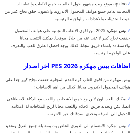
√
apkloo موقع ويب مشهور حول العالم به جميع الالعاب والتطبيقات
المجانيه يدعم جميع هواتف المحمول الاندرويد والايفون. حقق نجاح كبير من
حيث التحديثات والاعدادات والواجهه الرئيسيه.
√
بيس مهكره
2025 من اقوى الالعاب المجانيه على هواتف المحمول
حققت نجاح كبير لا غنى عنه من خلال موقعنا. يمكنك التثبيت مجانا
والاستفاده بانشاء فريق مجانا. كذلك يوجد افضل الطرق للعب والتعرف
على الواجهه الرئيسيه.
اضافات بيس مهكره 2026 PES اخر اصدار
بيس مهكره من اقوى العاب كره القدم المجانيه حققت نجاح كبير جدا على
هواتف المحمول الاندرويد مجانا. كذلك من اهم الاضافات :
√
يمكنك اللعب اون لاين مع جميع الاشخاص واللعب مع الذكاء الاصطناعي
ايضا. لكن وتحديد فريق الاحلام واللعب مجانا لربح المكافات لذا امكانيه
الدخول الى الغرفه وتحدي اصدقائك عبر الانترنت.
√
بيس مهكره الانضمام الى الدوري الخاص بك ومقابله جميع الفرق وتحديد
المواجهه. كذلك عن طريق مبتدئ ولعب ممتاز والاسطوره والحصول على