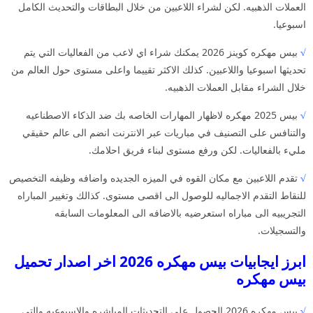
العملات الذهبيه. لكن لشراء اللاعبين من خلال البطاقات والتحديث الكامل
اسبوعيا.
√
بيس مهكره كوينز 2026 يمكنك شراء اي لاعب من الفعاليات التي يتم
تحديثها اسبوعيا واللاعبين. كذلك الاكثر تقييما واعلى مستوى حول العالم من
خلال الشراء مقابل العملات الذهبيه.
√
بيس 2025 مهكره لاظهار المهارات الخاصه بك ضد الذكاء الاصطناعيه
والتنافس على التصنيف في مباريات عبر الانترنت انضم الى عالم حقيقي
مليء بالفعاليات. لكن ورفع مستوى لبناء فريق احلامك.
√
تقدم اللاعبين مع مكان القوه في الميزه الجديده واضافه وظيفه التخصيص
للنقاط التقدم الاجماليه للوصول الى اقصى مستوى. كذالك وتغيير المباراه
التجريبيه الى مباراه استعرضيه بالاضافه الى المعلومات السابقه
والتسجيلات.
ابرز ايجابيات بيس مهكره 2026 اخر اصدار تحميل
بيس مهكره
√
بيس مهكره 2026 الحصول على التحديثات المباشره والاسبوعيه والتي