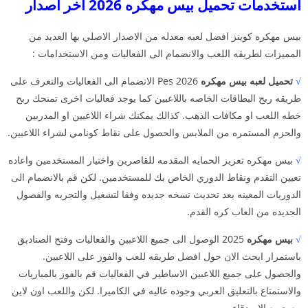
استخدمات تحميل بيس مهكره 2026 اخر اصدار
بيس مهكره كوينز افضل لعبه معدله من الاصدار الاصلي بها العديد من
المميزات لطريقه اللعب والانضمام الى الفعاليات ومن الاستخدامات :
√
تحميل لعبه بيس مهكره
Pes 2026 الانضمام الى الفعاليات والتعرف على
طريقه ربح البطاقات الخاصه باللاعبين كما يوجد فعاليات اخرى تمنحك ربح
خطه اللعب او مكافات الذهب. كذالك يمكنك شراء اللاعبين او المدربين
والحزم المستمره من الملابس والحصول على نقاط كونامي لشراء اللاعبين.
√
بيس مهكره تعزيز الحمايه المقدمه للقاصرين واختيار المستخدمين واعاده
تعيين التقدم ونقاط الدوري الخاص بك للمستخدمين. لكن قم بالانضمام الى
الدوريات المعينه بعد تحديث نسخه جديده وفقا لتشغيل والتجربه والفصول
الجديده من العاب كره القدم.
√
بيس مهكره
2025 الوصول الى جميع اللاعبين والفعاليات وفتح الصناديق
باستمرار ابحث الان حول افضل طريقه للعب والفوز على اللاعبين.
والحصول على جميع اللاعبين الاساطير في الفعاليات قم بالفوز بالمباريات
والاستمتاع بالتعليق العربي وجوده عاليه في الكاميرا. لكن واللعب اون لاين
مع جميع الاصدقاء.