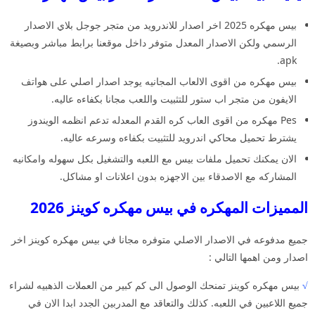
بيس مهكره 2025 اخر اصدار للاندرويد من متجر جوجل بلاي الاصدار
الرسمي ولكن الاصدار المعدل متوفر داخل موقعنا برابط مباشر وبصيغة
apk.
بيس مهكره من اقوى الالعاب المجانيه يوجد اصدار اصلي على هواتف
الايفون من متجر اب ستور للتثبيت واللعب مجانا بكفاءه عاليه.
Pes مهكره من اقوى العاب كره القدم المعدله تدعم انظمه الويندوز
يشترط تحميل محاكي اندرويد للتثبيت بكفاءه وسرعه عاليه.
الان يمكنك تحميل ملفات بيس مع اللعبه والتشغيل بكل سهوله وامكانيه
المشاركه مع الاصدقاء بين الاجهزه بدون اعلانات او مشاكل.
المميزات المهكره في بيس مهكره كوينز 2026
جميع مدفوعه في الاصدار الاصلي متوفره مجانا في بيس مهكره كوينز اخر
اصدار ومن اهمها التالي :
√
بيس مهكره كوينز تمنحك الوصول الى كم كبير من العملات الذهبيه لشراء
جميع اللاعبين في اللعبه. كذلك والتعاقد مع المدربين الجدد ابدا الان في