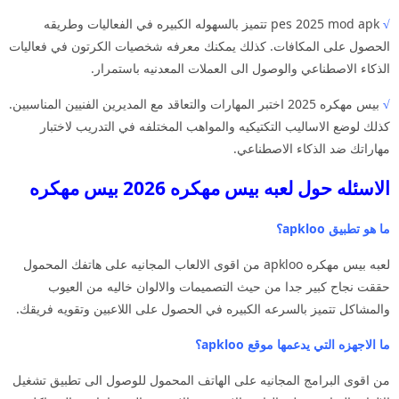
√
pes 2025 mod apk تتميز بالسهوله الكبيره في الفعاليات وطريقه
الحصول على المكافات. كذلك يمكنك معرفه شخصيات الكرتون في فعاليات
الذكاء الاصطناعي والوصول الى العملات المعدنيه باستمرار.
√
بيس مهكره 2025 اختبر المهارات والتعاقد مع المديرين الفنيين المناسبين.
كذلك لوضع الاساليب التكتيكيه والمواهب المختلفه في التدريب لاختبار
مهاراتك ضد الذكاء الاصطناعي.
الاسئله حول لعبه بيس مهكره 2026 بيس مهكره
ما هو تطبيق apkloo؟
لعبه بيس مهكره apkloo من اقوى الالعاب المجانيه على هاتفك المحمول
حققت نجاح كبير جدا من حيث التصميمات والالوان خاليه من العيوب
والمشاكل تتميز بالسرعه الكبيره في الحصول على اللاعبين وتقويه فريقك.
ما الاجهزه التي يدعمها موقع apkloo؟
من اقوى البرامج المجانيه على الهاتف المحمول للوصول الى تطبيق تشغيل