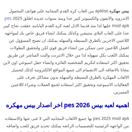
بيس مهكره
apkloo من العاب كره القدم المجانيه على هواتف المحمول
الاندرويد والايفون والكمبيوتر كبير جدا ومنذ سنوات عديده اطلق
2025
pes
mod apk عليها لذا منذ قديما الاذل لعبه كره القدم اليابانيه حققت نجاح كبير
جدا على العاب البلاي ستيشن وكذلك يمكنك انشاء فريق خاص بك لمواجهه
اللاعبين الاخرين بالطرق البسيطه والسهله يمكنك ان تصبح المسؤول عن
افضل اللاعبين حتى تتمكن من انشاء فريق قوي لكن ولتحقيق البطولات
يمكنك اللعب بكل سهوله لذا من خلال الانترنت والبث المباشر عن طريق
تحقيق اكثر استفاده لتكريم الشخصيه الفائزه وانشاء حفل اسبوعي اون لاين
مجانا بالاضافه الى الانضمام الى جميع المواقع الالكترونيه كذلك لتحميل
الالعاب المهكره بالطرق البسيطه والسهله بدون مشاكل تعرف على
الفعاليات الاسبوعيه وتحقيق اكثر استفاده لجمع العملات وشراء اللاعبين
المميزين.
اهميه لعبه بيس pes 2026 اخر اصدار بيس مهكره
pes 2025 mod apk بها جميع الالعاب المجانيه التي لا غنى عنها والاستفاده
من الواجهه الرئيسيه للتصميمات الرائعه يمكنك تحديد فريق للعب واضافه