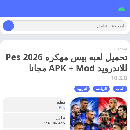
Home
/
ألعاب
تحميل لعبه بيس مهكره Pes 2026
للاندرويد APK + Mod مجانا
10.3.0
ألعاب
الرياضه
اندرويد
مطور
Pes
تطوير
One Day Ago