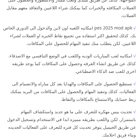
العملات المكافئه والخبرات كما يمكنك شراء اللاعبين والتعاقد معهم مقابل
العملات.
√
pes 2025 mod apk امكانيه اللعبه اون لاين والدخول الى الدوري الخاص
بك. كذلك لتحقيق اكثر استفاده من تجميع نقاط الخبره او العملات لشراء
اللاعبين. لكن يتطلب منك تنفيذ المهام للحصول على المكافات.
√
امكانيه لعب المباريات الوديه واللعب في الوضع التنافسي مع الاصدقاء.
كذلك عن طريق انشاء الغرفه وحصول على المكافات كما يوجد طريقه
اخرى للعب ضد الذكاء الاصطناعي.
√
تستطيع الحصول على المكافات والهدايا بعد كل مباراه والانضمام الى
الفعاليات. كذلك وتنفيذ المهام والحصول على المكافات من البريد يمكنك
ربط حسابك والاستمتاع بالمكافات والنقاط.
√
تحديث بيس مهكره للتعرف على ما هو جديد واستكشاف المهام
باستمرار. لكن واللعب بطريقه مميزه ابدا في الاستخدام وتسجيل الدخول
عن طريق الجيميل يتوفر تحديث كل فتره للتعرف على الفعاليات الجديده
وبناء فريق احلامك.