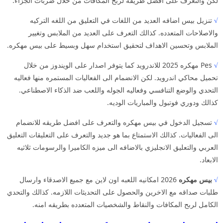
لكن والتعرف على افضل طريقه لربح المكافات من خلال ضربات الجزاء.
√
تنزيل بيس اضافه العديد من اللغات في التعليق من اللغه التركيه
والاصلاحات المتعدده. كذالك التعرف على العديد من الملابس وتغيير
الملابس وتحسين الاهداف لتحقيق استخدام سهل وبسيط على بيس مهكره.
√
Pes مهكره 2025 للاندرويد كما يتوفر اصدار على الويندوز من خلال
تحميل محاكي اندرويد. لكن الانضمام الى الفعاليات المستمره منها فعاليه
التحدي والوضع التنافسي وفعاليه الجوله واللعب ضد الذكاء الاصطناعي.
كذالك ودوري فوتبول والمباريات الوديه.
√
تسجيل الدخول في بيس مهكره والتعرف على افضل طريقه للانضمام
الى الفعاليات. كذالك الاستمتاع بما هو جديد والتعرف على التعليقات التعليق
العربي والتعليق الانجليزي بالاضافه الى ميزه الكاميرا والرسومات ثلاثيه
الابعاد.
√
بيس مهكره
2026 امكانيه اللعبه اون لاين مع جميع الاصدقاء وارسال
طلبات صداقه مع الاخرين والحصول على التحديثات اللازمه. كذالك والتحدي
الكامل لربح المكافات والنقاط والشخصيات المتعدده بطريقه امنه.