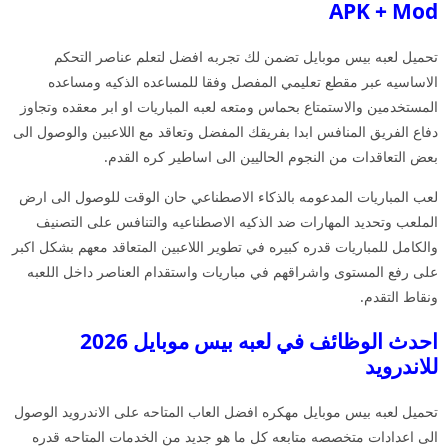
APK + Mod
تحميل لعبه بيس موبايل تضمن لك تجربه افضل لتعلم عناصر التحكم
الاساسيه عبر مقطع تعليمي المفصل وفقا للمساعده الذكيه ومساعده
المستخدمين والاستمتاع بحماس ومتعه لعبه المباريات او ابر معقده وتجاوز
دفاع الفريق المنافس ابدا بفريقك المفضل وتعاقد مع اللاعبين والوصول الى
بعض التعاقدات من النجوم الحاليين الى اساطير كره القدم.
لعب المباريات المدعومه بالذكاء الاصطناعي حان الوقت للوصول الى ارض
الملعب وتحديد المهارات ضد الذكيه الاصطناعيه والتنافس على التصنيف
والكامل للمباريات قدره كبيره في تطوير اللاعبين المتعاقد معهم بشكل اكبر
على رفع المستوى واشراقهم في مباريات واستقدام العناصر داخل اللعبه
ونقاط التقدم.
احدث الوظائف في لعبه بيس موبايل 2026
للاندرويد
تحميل لعبه بيس موبايل مهكره افضل العاب المتاحه على الاندرويد الوصول
الى اعدادات متخصصه متابعه كل ما هو جديد من الخدمات المتاحه قدره