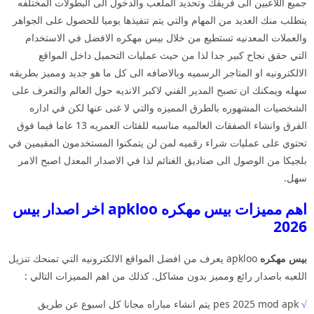
جميع اللاعبين الى فريقك وتحديد الملعب والدخول الى البطولات المختلفه
يتطلب منك العديد من المهام والتي يتم تنفيذها يوميا للحصول على الجواهر
والعملات المعدنيه تستطيع من خلال بيس مهكره الافضل في الاستخدام
التي حقق نجاح كبير جدا لذا من حيث عمليات التحميل داخل المواقع
الالكترونيه او المتاجر الرسميه وبالاضافه الى كل ما هو جديد ومميز بطريقه
سهله ويمكنك ان تصبح المدير الفني لاكبر الانديه حول العالم والتعرف على
الشخصيات المشهوره بالطرق المميزه والتي لا غنى عنها لكن في اداره
الفرق وانشاء الصفقات العالميه مناسبه للفئات العمريه 13 عاما فيما فوق
تحتوي على عمليات شراء رقميه لمن لن يتمكنوا المستخدمون المقيمين في
بلجيكا من الوصول الى صناديق الغنائم لذا في الاصدار المعدل اصبح الامر
سهل.
اهم مميزات بيس مهكره apkloo اخر اصدار بيس
2026
بيس مهكره
apkloo يعرف من افضل المواقع الالكترونيه التي تمنحك تنزيل
اللعبه باصدار رائع ومميز بدون مشاكل. كذلك من اهم المميزات التالي :
√
pes 2025 mod apk يتم انشاء مباراه مجانا كل اسبوع عن طريق