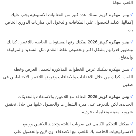
اللعب مجانا.
√
بيس مهكره كوينز تمتلك عدد كبير من الفعاليات الاسبوعيه يجب عليك
إكمالها. كذلك للحصول علي المكافات والدخول الي مباريات الدوري الخاص
بك.
√
بيس مهكره كوينز
2026 يمكنك رفع المستويات الخاصه باللاعبين. كذالك
وتطوير قدراتهم بشكل اكبر وتخصيص نقاط التقدم مثل التسديد والمراوغه
والدفاع.
√
بيس مهكره يمكنك عرض الخطوات المذكوره لتحميل العرض وخطه
اللعب. كذلك من خلال الاعدادات والاضافات وعرض اللاعبين الاحتياطيين في
صفين.
√
بيس مهكره كوينز 2026
التعاقد مع اللاعبين والاستفاده بالتحديثات
الجديده. لكن للتعرف على ميزه الشعارات والحصول عليها من خلال تحقيق
شروط معينه وتعليمات فرديه.
√
يمكنك التحكم الكامل في ضربات الثابته وتحديد اللاعبين ووضع
الاستراتيجيات الخاصه بك لللعب مع الاصدقاء اون لاين والحصول على