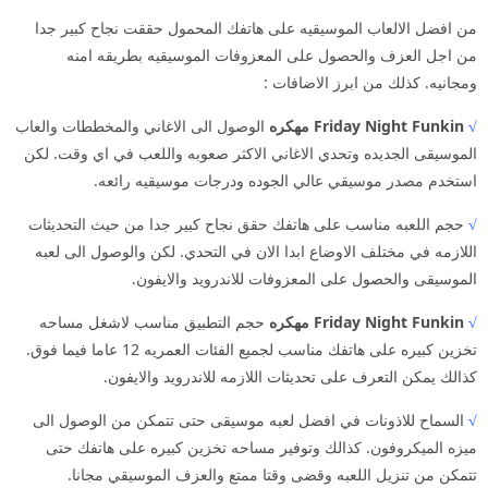
من افضل الالعاب الموسيقيه على هاتفك المحمول حققت نجاح كبير جدا
من اجل العزف والحصول على المعزوفات الموسيقيه بطريقه امنه
ومجانيه. كذلك من ابرز الاضافات :
√
Friday Night Funkin مهكره
الوصول الى الاغاني والمخططات والعاب
الموسيقى الجديده وتحدي الاغاني الاكثر صعوبه واللعب في اي وقت. لكن
استخدم مصدر موسيقي عالي الجوده ودرجات موسيقيه رائعه.
√
حجم اللعبه مناسب على هاتفك حقق نجاح كبير جدا من حيث التحديثات
اللازمه في مختلف الاوضاع ابدا الان في التحدي. لكن والوصول الى لعبه
الموسيقى والحصول على المعزوفات للاندرويد والايفون.
√
Friday Night Funkin مهكره
حجم التطبيق مناسب لاشغل مساحه
تخزين كبيره على هاتفك مناسب لجميع الفئات العمريه 12 عاما فيما فوق.
كذالك يمكن التعرف على تحديثات اللازمه للاندرويد والايفون.
√
السماح للاذونات في افضل لعبه موسيقى حتى تتمكن من الوصول الى
ميزه الميكروفون. كذالك وتوفير مساحه تخزين كبيره على هاتفك حتى
تتمكن من تنزيل اللعبه وقضى وقتا ممتع والعزف الموسيقي مجانا.