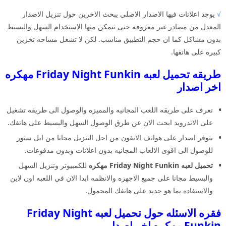
√
يوجد اعلانات فيها الاصدار الاصلي يبحث الاخرين حول تنزيل الاصدار
المعدل من مصادر غير معروفه حتى تتمكن منها الاستخدام السهل والبسيط
بدون مشاكل كما ان حجم التطبيق مناسب. لكن لا تشغل مساحه تخزين
كبيره على هاتفها.
طريقه تحميل لعبه Friday Night Funkin مهكره
اخر اصدار
تعرف على طريقه اللعب المجانيه والمميزه والوصول الى طريقه تشغيل
على الاندرويد ابحث الان عن طرق الوصول السهل والبسيط على هاتفك.
يتوفر اصدار على هواتف الايفون من اجل التنزيل مجانا من ابل ستور
للوصول الى اقوى الالعاب المجانيه بدون اعلانات وبدون مدفوعات.
تحميل لعبه Friday Night Funkin مهكره
للكمبيوتر وتنزيل السهل
والبسيط مجانا على جميع الاجهزه والانظمه ابدا الان في اللعبه اون لاين
والاستفاده بما هو جديد على هاتفك المحمول.
فقره الاسئله حول تحميل لعبه Friday Night
Funkin مهكره اخر اصدار