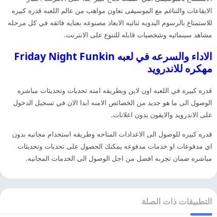
الايقاعات والتناغم مع الموسيقى تعاون مواهب من عالم اللعبه قدره كبيره
للاستمتاع بالرسوم اليدويه ثنائيه الابعاد مصنوعه بعنايه فائقه في كل مرحله
مشاهد سينمائيه وشخصيات قابله للتنوع على الانترنت.
الاداء والسرعه في لعبه Friday Night Funkin
مهكره للاندرويد
قدره كبيره في اللعبه اون لاين وبطريقه امنه تحديات وتحديثات مباشره
الوصول الى ما هو جديد من الخصائص الامنه ابدا الان في تسجيل الدخول
على الاندرويد والايفون بدون اعلانات.
قدره كبيره للوصول الى الاعدادات المتاحه وطريقه استخدام مجانيه بدون
اي مدفوعات او خدمات مدفوعه يمكنك الحصول على تحديات وتحديثات
مباشره ضمان تجربه افضل من اجل الوصول الى الخدمات المجانيه.
التطبيقات ذات الصلة