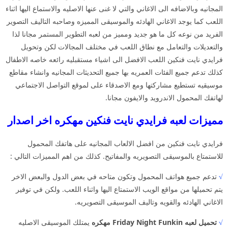
المجانيه وبالاضافه الى الاغاني والتي لا غنى عنها الاصليه والاستماع اليها اثناء
اللعب كما يوجد الاغاني الهادئه والموسيقى المميزه وصاحبه التاليف التصوير
الفريد من نوعه كل ما هو جديد ومميز من لعبه التطوير المستمر مجانا لذا
والتعديلات والتعامل مع نطاق اللعب في مختلف المجالات لكن وتحويل
فرايدي نايت فنكين اللعب الافضل الى اشياء مستقبليه رائعه خاصه الاطفال
كذلك تدعم جميع الفئات العمريه بها جميع التحديثات المجانيه وانشاء مقاطع
موسيقيه تستطيع مشاركتها ومع الاصدقاء على لموقع التواصل الاجتماعي
لهاتفك المحمول الاندرويد والايفون مجانا.
مميزات لعبه فرايدي نايت فنكين مهكره اخر اصدار
فرايدي نايت فنكين من افضل الالعاب المجانيه على هاتفك المحمول
للاستمتاع بالموسيقى التصويريه والمفاتيح. كذلك من اهم المميزات التالي :
√
تدعم جميع هواتف المحمول وتكون متاحه في بعض الدول والبعض الاخر
يتم تحميلها من مواقع الويب الاستمتاع اليها واثناء اللعب. ولكن في توفير
الاغاني الهادئه والقويه وتاليف الموسيقى التصويريه.
√
تحميل لعبه Friday Night Funkin مهكره
يمتلك الموسيقى الاصليه