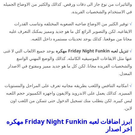
والتاثيرات من نوع جاز الى دقات ورقص. كذالك والكثير من الاوضاع الجميله
في الاستخدام والشخصيات الفريده.
√
توفير الكثير من الاوضاع صاحبه الصعوبه المختلفه وتناسب القدرات
الايقاعيه. لكن والتصوير الرائع كل ما هو جديد ومميز يمكنك التعرف عليه
مجانا من موقعنا. كذلك يوجد تحديثات مستمره داخل اللعبه.
√
تنزيل لعبه Friday Night Funkin مهكره
يوجد جميع الالعاب التي لا غنى
عنها مثل الايقاعات الموسيقيه الكامله. كذالك والوضع المهني الواسع
والشخصيات الفريده مجانا. لكن كل ما هو جديد مميز ومفتوح في الاصدار
المعدل.
√
امكانيه التنافس واللعب بطريقه مجانيه تعرف على المراحل والمستويات
المميزه. كذالك يعمل على الاندرويد والايفون واجهزه الكمبيوتر حجم اللعبه
ليس كبيره. لكن يتطلب منك تسجيل الدخول حتى تتمكن من اللعب اون
لاين.
ابرز اضافات لعبه Friday Night Funkin مهكره
اخر اصدار