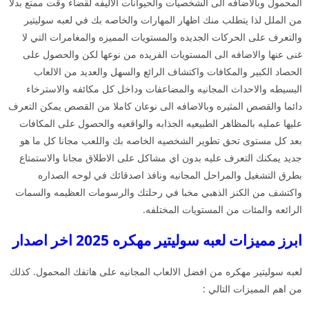
المحمول وبالاضافه الى الشخصيات والحيوانات الاليفه لقضاء وقت ممتع بدلا
من الملل لذا يتطلب منك اظهار المهارات والخاصه بك في لعبه سوليتير
والتعرف على الحركات الجديده والمستويات المميزه والمغامرات التي لا
غنى عنها والاضافه الى المستويات الفريده من نوعها لكن والحصول على
الحصاد الكبير والمكافات واكتشاف الرائع والسهل والعديد من الالعاب
البسيطه والاحداث المجانيه والمضاعفات وداخل كل مكائفه والاسترخاء
دائما والقصص المثيره وبالاضافه الى نوعان كاملا من القصص يمكن التعرف
عليها عمليه بالمظاهر الطبيعيه الجذابه والواقعيه والحصول على المكافات
بعد كل مستوى تحق تطوير الشخصيه الخاصه بك واللعب مجانا كل ما هو
جديد يمكنك التعرف عليه بدون اي مشاكل على الاطلاق مجانا والاستمتاع
بطرق التشغيل والمراحل المجانيه ونافذ اصدقائك في لوحه الصداره
واكتشف من الكنز الذهبي مخبا في رحلتك والرسومات العظيمه والسمات
الرائعه والمئات من المستويات المختلفه.
ابرز مميزات لعبه سوليتير مهكره 2025 اخر اصدار
لعبه سوليتير مهكره من افضل الالعاب المجانيه على هاتفك المحمول. كذلك
من اهم المميزات التالي :