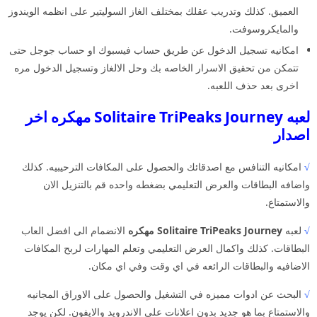
العميق. كذلك وتدريب عقلك بمختلف الغاز السوليتير على انظمه الويندوز
والمايكروسوفت.
امكانيه تسجيل الدخول عن طريق حساب فيسبوك او حساب جوجل حتى
تتمكن من تحقيق الاسرار الخاصه بك وحل الالغاز وتسجيل الدخول مره
اخرى بعد حذف اللعبه.
لعبه Solitaire TriPeaks Journey مهكره اخر
اصدار
√
امكانيه التنافس مع اصدقائك والحصول على المكافات الترحيبيه. كذلك
واضافه البطاقات والعرض التعليمي بضغطه واحده قم بالتنزيل الان
والاستمتاع.
√
لعبه
Solitaire TriPeaks Journey مهكره
الانضمام الى افضل العاب
البطاقات. كذلك واكمال العرض التعليمي وتعلم المهارات لربح المكافات
الاضافيه والبطاقات الرائعه في اي وقت وفي اي مكان.
√
البحث عن ادوات مميزه في التشغيل والحصول على الاوراق المجانيه
والاستمتاع بما هو جديد بدون اعلانات على الاندرويد والايفون. لكن يوجد