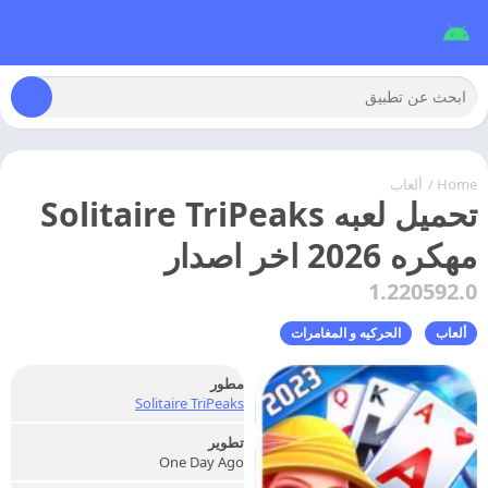
Home
/
ألعاب
تحميل لعبه Solitaire TriPeaks
مهكره 2026 اخر اصدار
1.220592.0
ألعاب
الحركيه و المغامرات
مطور
Solitaire TriPeaks
تطوير
One Day Ago