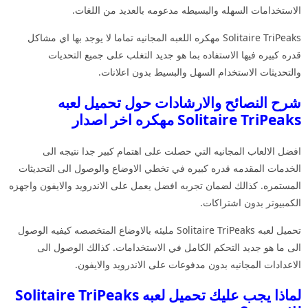
الاستخدامات السهله والبسيطه مدعومه بالعديد من اللغات.
Solitaire TriPeaks مهكره اللعبه المجانيه تماما لا يوجد بها اي مشاكل
قدره كبيره فيها الاستفاده بما هو جديد التغلب على جميع التحديات
والتحديثات الاستخدام السهل والبسيط بدون اعلانات.
شرح النصائح والارشادات حول تحميل لعبه
Solitaire TriPeaks مهكره اخر اصدار
افضل الالعاب المجانيه التي حصلت على اهتمام كبير جدا نتيجه الى
الخدمات المقدمه قدره كبيره في تخطي الاوضاع والوصول الى التحديثات
المستمره. كذالك لضمان تجربه افضل يعمل على الاندرويد والايفون واجهزه
الكمبيوتر بدون اشتراكات.
تحميل لعبه Solitaire TriPeaks مليئه بالاوضاع المتخصصه كيفيه الوصول
الى ما هو جديد التحكم الكامل في الاستخدامات. كذالك الوصول الى
الاعدادات المجانيه بدون مدفوعات على الاندرويد والايفون.
لماذا يجب عليك تحميل لعبه Solitaire TriPeaks