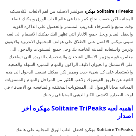
Solitaire TriPeaks
مهكره
سوليتير الاصليه من اهم الالعاب الكلاسيكيه
المجانيه لكن حققت نجاح كبير جدا في عالم العاب الورق ويمكنك قضاء
وقت ممتع والاسترخاء للتدريب المستمر والحصول على الذاكره القويه
والعقل المدبر ولحل جميع الالغاز التي تظهر اليك يمكنك الانضمام الى لعبه
سيتي ميكس الافضل على الاطلاق على هواتف المحمول الاندرويد والايفون
وتزيين واستعاده المدينه الخاصه بك وحل جميع المستويات والدخول الى
مغامره قويه وتزيين الابطال الشجعان والشخصيات الفريده التي تساعدك
على الاستمتاع و الحيوان الاليف الراكون والمهام المميزه السهله والصعبه
والاستعداد على كل شيء جديد ومميز لكن يمكنك تشغيل الدخول الى هذه
اللعبه عن طريق الفيسبوك ولاعب الكثير من المراحل والمهام والمستويات
المجانيه مجانا الوصول الى المستويات المختلفه والمنافسه مع الاصدقاء في
لوحه الصداره اكتشف الكنز الذهبي المخبا في رحلتك.
اهميه لعبه Solitaire TriPeaks مهكره اخر
اصدار
Solitaire TriPeaks مهكره
افضل العاب الورق المجانيه على هاتفك