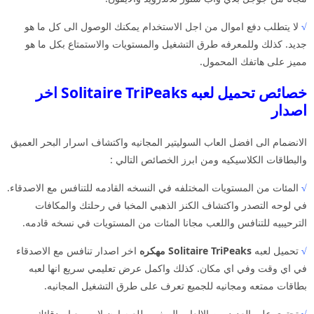
√
لا يتطلب دفع اموال من اجل الاستخدام يمكنك الوصول الى كل ما هو
جديد. كذلك وللمعرفه طرق التشغيل والمستويات والاستمتاع بكل ما هو
مميز على هاتفك المحمول.
خصائص تحميل لعبه Solitaire TriPeaks اخر
اصدار
الانضمام الى افضل العاب السوليتير المجانيه واكتشاف اسرار البحر العميق
والبطاقات الكلاسيكيه ومن ابرز الخصائص التالي :
√
المئات من المستويات المختلفه في النسخه القادمه للتنافس مع الاصدقاء.
في لوحه التصدر واكتشاف الكنز الذهبي المخبا في رحلتك والمكافات
الترحيبيه للتنافس واللعب مجانا المئات من المستويات في نسخه قادمه.
√
تحميل لعبه
Solitaire TriPeaks مهكره
اخر اصدار تنافس مع الاصدقاء
في اي وقت وفي اي مكان. كذلك واكمل عرض تعليمي سريع انها لعبه
بطاقات ممتعه ومجانيه للجميع تعرف على طرق التشغيل المجانيه.
√
تحتوي على العديد من الالعاب الصغيره للعبه اون لاين مع اصدقائك.