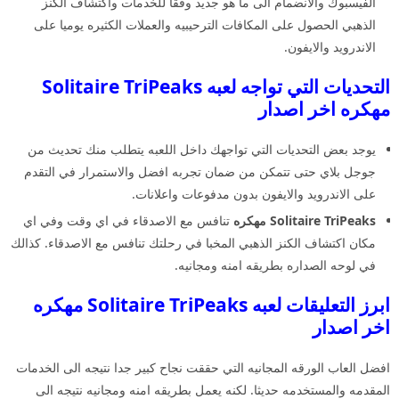
الفيسبوك والانضمام الى ما هو جديد وفقا للخدمات واكتشاف الكنز
الذهبي الحصول على المكافات الترحيبيه والعملات الكثيره يوميا على
الاندرويد والايفون.
التحديات التي تواجه لعبه Solitaire TriPeaks
مهكره اخر اصدار
يوجد بعض التحديات التي تواجهك داخل اللعبه يتطلب منك تحديث من
جوجل بلاي حتى تتمكن من ضمان تجربه افضل والاستمرار في التقدم
على الاندرويد والايفون بدون مدفوعات واعلانات.
Solitaire TriPeaks مهكره
تنافس مع الاصدقاء في اي وقت وفي اي
مكان اكتشاف الكنز الذهبي المخبا في رحلتك تنافس مع الاصدقاء. كذالك
في لوحه الصداره بطريقه امنه ومجانيه.
ابرز التعليقات لعبه Solitaire TriPeaks مهكره
اخر اصدار
افضل العاب الورقه المجانيه التي حققت نجاح كبير جدا نتيجه الى الخدمات
المقدمه والمستخدمه حديثا. لكنه يعمل بطريقه امنه ومجانيه نتيجه الى