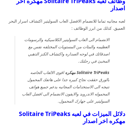
وظائف لعبه Solitaire TriPeaks مهكره اخر
اصدار
لعبه مجانيه تماما للانضمام الافضل العاب السوليتير اكتشاف اسرار البحر
العميق. كذلك من ابرز الوظائف :
الانضمام الى العاب السوليتير الكلاسيكيه والرسومات
العظيمه والمئات من المستويات المختلفه نفس مع
اصدقائك في لوحه الصداره واكتشاف الكنز الذهبي
المخبئ في رحلتك.
Solitaire TriPeaks مهكره
اقوى الالعاب الخاصه
بالورق حققت نجاح كبيره جدا على هاتفك المحمول
نتيجه الى الاستخدامات المجانيه يدعم جميع هواتف
المحموله الاندرويد والايفون الانضمام الى افضل العاب
السوليتير على جهازك المحمول.
دلائل الميزات في لعبه Solitaire TriPeaks
مهكره اخر اصدار