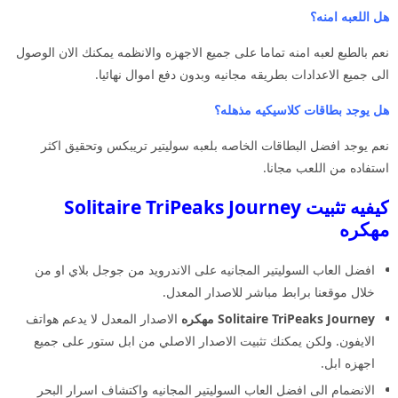
هل اللعبه امنه؟
نعم بالطبع لعبه امنه تماما على جميع الاجهزه والانظمه يمكنك الان الوصول
الى جميع الاعدادات بطريقه مجانيه وبدون دفع اموال نهائيا.
هل يوجد بطاقات كلاسيكيه مذهله؟
نعم يوجد افضل البطاقات الخاصه بلعبه سوليتير تريبكس وتحقيق اكثر
استفاده من اللعب مجانا.
كيفيه تثبيت Solitaire TriPeaks Journey
مهكره
افضل العاب السوليتير المجانيه على الاندرويد من جوجل بلاي او من
خلال موقعنا برابط مباشر للاصدار المعدل.
Solitaire TriPeaks Journey
مهكره
الاصدار المعدل لا يدعم هواتف
الايفون. ولكن يمكنك تثبيت الاصدار الاصلي من ابل ستور على جميع
اجهزه ابل.
الانضمام الى افضل العاب السوليتير المجانيه واكتشاف اسرار البحر