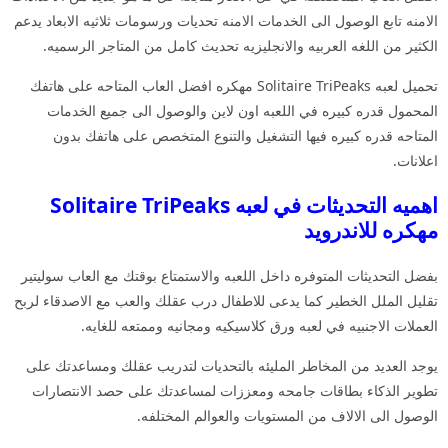
الامنه تابع الوصول الى الخدمات الامنه تحديات ورسومات ثلاثيه الابعاد يدعم
الكثير من اللغه العربيه والانجليزيه تحديث كامل من المتاجر الرسميه.
تحميل لعبه Solitaire TriPeaks مهكره افضل العاب المتاحه على هاتفك
المحمول قدره كبيره في اللعبه اون لاين والوصول الى جميع الخدمات
المتاحه قدره كبيره فيها التشغيل والتنوع المتخصص على هاتفك بدون
اعلانات.
اهميه التحديثات في لعبه Solitaire TriPeaks
مهكره للاندرويد
بفضل التحديثات المتوفره داخل اللعبه والاستمتاع بوقتك مع العاب سوليتير
تقليل الملل الخطير كما يدعى للاطفال درب عقلك والعب مع الاصدقاء لربح
العملات الاجنبيه في لعبه ورق كلاسيكيه ومجانيه وممتعه للغايه.
يوجد العديد من المخاطر المليئه بالتحديات لتدريب عقلك ومساعدتك على
تطوير الذكاء بطاقات جامحه ومعززات لمساعدتك على حصد الانتصارات
الوصول الى الالاف من المستويات والعوالم المختلفه.