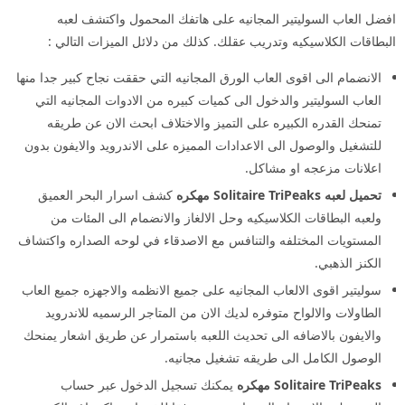
افضل العاب السوليتير المجانيه على هاتفك المحمول واكتشف لعبه
البطاقات الكلاسيكيه وتدريب عقلك. كذلك من دلائل الميزات التالي :
الانضمام الى اقوى العاب الورق المجانيه التي حققت نجاح كبير جدا منها
العاب السوليتير والدخول الى كميات كبيره من الادوات المجانيه التي
تمنحك القدره الكبيره على التميز والاختلاف ابحث الان عن طريقه
للتشغيل والوصول الى الاعدادات المميزه على الاندرويد والايفون بدون
اعلانات مزعجه او مشاكل.
تحميل لعبه Solitaire TriPeaks مهكره
كشف اسرار البحر العميق
ولعبه البطاقات الكلاسيكيه وحل الالغاز والانضمام الى المئات من
المستويات المختلفه والتنافس مع الاصدقاء في لوحه الصداره واكتشاف
الكنز الذهبي.
سوليتير اقوى الالعاب المجانيه على جميع الانظمه والاجهزه جميع العاب
الطاولات والالواح متوفره لديك الان من المتاجر الرسميه للاندرويد
والايفون بالاضافه الى تحديث اللعبه باستمرار عن طريق اشعار يمنحك
الوصول الكامل الى طريقه تشغيل مجانيه.
Solitaire TriPeaks مهكره
يمكنك تسجيل الدخول عبر حساب