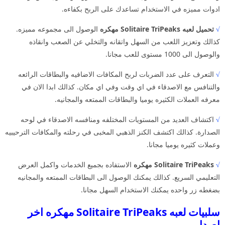
ادوات مميزه في الاستخدام تساعدك على الربح بكفاءه.
√
تحميل لعبه Solitaire TriPeaks مهكره
الوصول الى مجموعه مميزه.
كذالك وتعزيز اللعب من السهل واتقانه والتخلي عن الصعب وانقاذه
والوصول الى 1000 مستوى للعب مجانا.
√
التعرف على عدد الضربات لربح المكافات الاضافيه والبطاقات الرائعه
والتنافس مع الاصدقاء في اي وقت وفي اي مكان. كذالك ابدا الان في
معرفه العملات الكثيره يوميا والبطاقات الممتعه والمجانيه.
√
اكتشاف العديد من المستويات المختلفه ومنافسه الاصدقاء في لوحه
الصدارة. كذالك اكتشف الكنز الذهبي المخبى في رحلته والمكافات الترحيبيه
وعملات كثيره يوميا مجانا.
√
Solitaire TriPeaks مهكره
الاستفاده بجميع الخدمات واكمل العرض
التعليمي السريع. كذالك يمكنك الوصول الى البطاقات الممتعه والمجانيه
بضغطه زر واحده يمكنك الاستخدام السهل مجانا.
سلبيات لعبه Solitaire TriPeaks مهكره اخر
اصدار