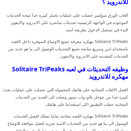
للاندرويد ؟
العاب الورق سوليتير حصلت على عمليات تحمل كبيره جدا نتيجه الخدمات
الموجوده في الواجهه الرئيسيه تحديثات مباشره على الاندرويد والايفون
البدء في تسجيل الدخول بطريقه امنه.
Solitaire TriPeaks مهكره معرفه جميع الاوضاع المتوفره داخل اللعبه
باستخدام امن وسريع متابعه جميع التحديثات الوصول الى ما هو جديد من
الخدمات المقدمه على الاندرويد والايفون.
وظيفه التحديثات في لعبه Solitaire TriPeaks
مهكره للاندرويد
افضل الالعاب المجانيه على هاتفك المحموله التي حصلت على عمليات بحث
كبيره جدا من جوجل بلاي واب ستور وصلت الى العديد من الخدمات
المجانيه جعلت التطبيق اكثر استخداما على هاتفك.
Solitaire TriPeaks مهكره اللعبه مجانيه تماما تمتلك افضل الخدمات
الوصول الى ما هو جديد من التحديات الامنه تجربه افضل موافقه للاوضاع
تزداد اللعبه صعوبه كل ما تقدمت في المستوى مشاركه جميع النتائج