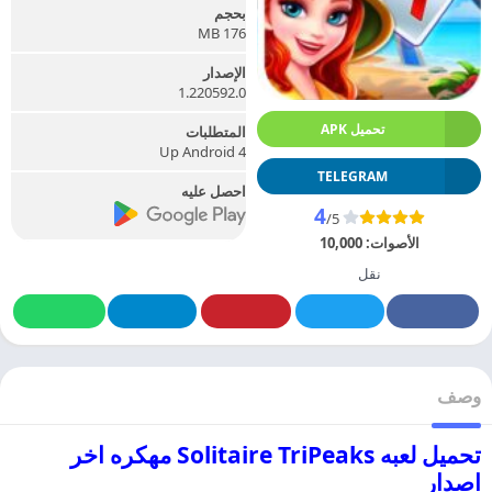
بحجم
176 MB
الإصدار
1.220592.0
تحميل APK
المتطلبات
Up Android 4
TELEGRAM
احصل عليه
4
/5
الأصوات:
10,000
نقل
وصف
تحميل لعبه Solitaire TriPeaks مهكره اخر
اصدار