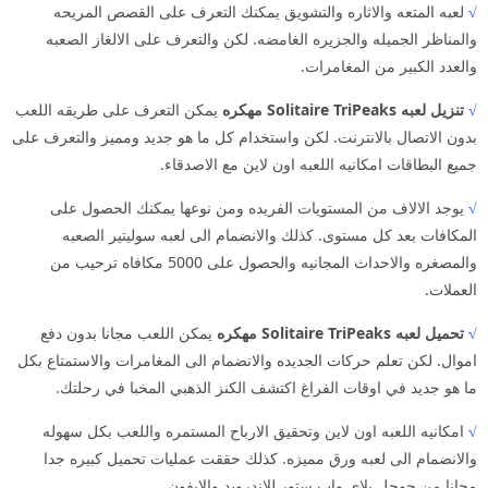
√
لعبه المتعه والاثاره والتشويق يمكنك التعرف على القصص المريحه
والمناظر الجميله والجزيره الغامضه. لكن والتعرف على الالغاز الصعبه
والعدد الكبير من المغامرات.
√
تنزيل لعبه Solitaire TriPeaks مهكره
يمكن التعرف على طريقه اللعب
بدون الاتصال بالانترنت. لكن واستخدام كل ما هو جديد ومميز والتعرف على
جميع البطاقات امكانيه اللعبه اون لاين مع الاصدقاء.
√
يوجد الالاف من المستويات الفريده ومن نوعها يمكنك الحصول على
المكافات بعد كل مستوى. كذلك والانضمام الى لعبه سوليتير الصعبه
والمصغره والاحداث المجانيه والحصول على 5000 مكافاه ترحيب من
العملات.
√
تحميل لعبه Solitaire TriPeaks مهكره
يمكن اللعب مجانا بدون دفع
اموال. لكن تعلم حركات الجديده والانضمام الى المغامرات والاستمتاع بكل
ما هو جديد في اوقات الفراغ اكتشف الكنز الذهبي المخبا في رحلتك.
√
امكانيه اللعبه اون لاين وتحقيق الارباح المستمره واللعب بكل سهوله
والانضمام الى لعبه ورق مميزه. كذلك حققت عمليات تحميل كبيره جدا
مجانا من جوجل بلاي واب ستور للاندرويد والايفون.