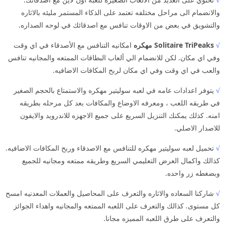
والانضمام الى مراحل مختلفه تعتمد على الذكاء المستمر مليئه بالاثاره
والتشويق في بعض من الاوقات تنافس مع اصدقائك في لوحه الصداره.
√
Solitaire TriPeaks مهكره
امكانيه التنافس مع الأصدقاء في اي وقت
وفي اي مكان. لكن للانضمام الي ألعاب البطاقات الممتعه والمجانيه تنافس
والعب في اي وقت وفي اي مكان لربح المكافات الاضافيه.
√
يتوفر اعدادات عامه في لعبه سوليتير مهكره والاستمتاع بالحجم الصغير
في طريقه اللعب ، ومعرفه الاوضاع والمكافات بعد كل مرحله بطريقه
امنه. كذلك يمكنك التنزيل السريع على جميع الاجهزه للاندرويد والايفون
للاصدار الاصلي.
√
تحميل لعبه سوليتير مهكره للتنافس مع الاصدقاء وربح المكافات الاضافيه.
كذالك واكمال العرض التعليمي السريع وطريقه ممتعه ومجانيه للجميع
وبضغطه زر واحده.
√
شاركنا السعاده والاثاره والتعرف على المحاصيل والعملات المعدنيه امسح
كل مستوى. كذالك والتعرف على اللعبه الممتعه والمجانيه واهداء الجوائز
والتعرف على طرق اللعبه المميزه مجانا.