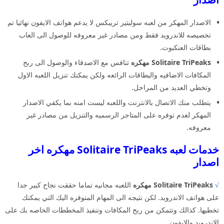
الاصدار المهكر من لعبه سوليتير تريبكس لا يدعم هواتف الايفون نهائيا تم
تخصيصه للاندرويد فقط ومن مصادر غير معروفه للوصول الى العاب
بطاقات العنكبوت.
Solitaire TriPeaks مهكره
تنافس مع الاصدقاء والوصول الى ربح
المكافات الاضافيه والبطاقات الرائعه ولكن يمكنك تنزيل اللعبه الاول
وتخطي العديد من المراحل.
يتطلب منك الاتصال بالانترنت واللعبه ليست امنه بما يكفي الاصدار
المهكر لعدم توفره على المتاجر الرسميه والتنزيل من مصادر غير
معروفه.
خدمات لعبه Solitaire TriPeaks مهكره اخر
اصدار
√
Solitaire TriPeaks مهكره
اللعبه مجانيه تماما حققت نجاح كبير جدا
على هواتف الاندرويد. لكن نتيجه الى المهام المتوفره اليك التي يمكنك
تخطيها. كذالك وتتمكن من ربح المكافات وتنفيذ المخططات الخاصه بك على
الاندرويد والايفون.