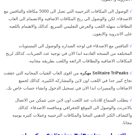
√
الوصول الى المكافات الترحيبيه التي تصل الى 5000 مكافاه والتنافس مع
الاصدقاء. لكن والوصول الى ربح المكافات الاضافيه والانضمام الى العاب
البطاقات سهله اللعب والعرض التعليمي السريع. كذالك والاهتمام باللعبه
على الاندرويد والايفون.
√
التنافس مع الاصدقاء في لوحه الصداره والوصول الى المستويات
المختلفه من النسخه القادمه ابدا الان في توجيه عدد الضربات. كذالك لربح
المكافات الاضافيه والبطاقات الرائعه واللعب بطريقه مجانيه.
√
Solitaire TriPeaks مهكره
من اقوى العاب الفتيات المجانيه التي حققت
نجاح كبير جدا في اللعب اون لاين والمشاركه الكبيره. كذالك لجميع
الاضافات والمميزات ابدا الان في تسجيل الدخول وانشاء حساب خاص بك.
√
يتطلب السماح للاذنات عند اللعب اون لاين حتى تتمكن من الاتصال
بالانترنت والوصول الى الموقع الجغرافي ومنافسه الاصدقاء. كذالك
واكتشاف الكنز الذهبي المخبا والمكافات الترحيبيه وعملات كثيره يوميه
مجانا.