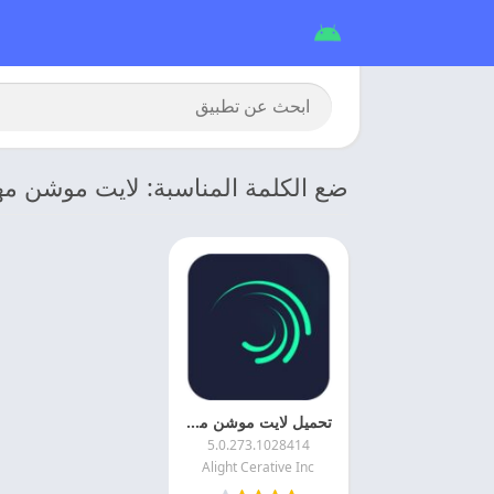
ضع الكلمة المناسبة: لايت موشن مهك
تحميل لايت موشن مهكر 2026 Alight Motion اخر اصدار
5.0.273.1028414
Alight Cerative Inc