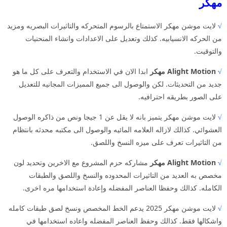
مهكر
√
لايت موشن مهكر الاستمتاع بالرسوم المتحركه والتاثيرات البصريه ومزيد
من الحركه الانسيابيه. كذلك وتعديل على الاعدادات وانشاء المنحنيات
والتوقيت.
√
Alight Motion مهكر
ابدا الان في الاستخدام والتعرف على كل ما هو
جديد من التحديثات. لكن والوصول الى جميع المميزات المجانيه للتعديل
على الصور بطريقه احترافيه.
√
لايت موشن مهكر يتميز بانه لا يقل عن 1 جيجا ونص من ذاكره الوصول
العشوائي. كذالك لازاله العلامه المائيه والوصول الى مكتبه محدثه بانتظام
من التاثيرات تعرف على ميزه النسخ واللصق.
√
Alight Motion مهكر
مشاركه حزم المشروع مع الاخرين وتحديد لون
مخصص به العديد من التاثيرات المحدوده والنسخ واللصق والطبقات
الكامله. كذالك وحفظا العناصر المفضله وإعادة استخدامها مره اخرى.
√
لايت موشن مهكر 2025 يدعم الخط المخصص ونسخ لصق طبقات كامله
واشكالها فقط. كذالك وحفظ العناصر المفضله واعاده استخدامها في