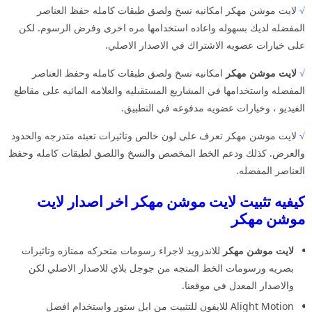
√
لايت موشن مهكر امكانيه نسخ ولصق طبقات كامله حفظ العناصر
المفضله لديك بسهوله واعاده استخدامها مره اخرى وفرض الرسوم. لكن
على خيارات عضويه الاشتراك في الاصدار الاصلي.
√
لايت موشن مهكر
امكانيه نسخ ولصق طبقات كامله وحفظ العناصر
المفضله واستخدامها في المشاريع المستقبليه والعلامه المائيه على مقاطع
الفيديو ، وخيارات عضويه مدفوعه في التطبيق.
√
لايت موشن مهكر تعرف على لون خالص وتاثيرات تعبئه متدرجه والحدود
والعرض. كذلك ودعم الخط المخصص والنسخ واللصق لطبقات كامله وحفظ
العناصر المفضله.
كيفيه تثبيت لايت موشن مهكر اخر اصدار لايت
موشن مهكر
لايت موشن مهكر
للاندرويد لاجراء رسومات متحركه ممتازه وتاثيرات
بصريه ورسومات الخط المتجه من جوجل بلاي للاصدار الاصلي لكن
والاصدار المعدل في موقعنا.
Alight Motion للايفون للتثبيت من ابل ستور واستخدام افضل