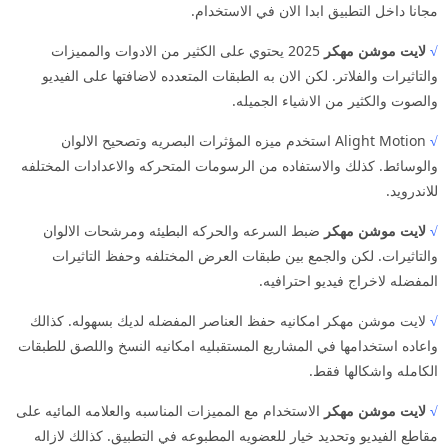
مجانا داخل التطبيق ابدا الان في الاستخدام.
√
لايت موشن مهكر
2025 يحتوي على الكثير من الادوات والمميزات
والتاثيرات والفلاتر. لكن الان به الطبقات المتعدده لاضافتها على الفيديو
والصوت والكثير من الاشياء الجميله.
√
Alight Motion استخدم ميزه المؤثرات البصريه وتصحيح الالوان
والوسائط. كذلك والاستفاده من الرسومات المتحركه والاعدادات المختلفه
للاندرويد.
√
لايت موشن مهكر
ضبط السرعه والحركه البطيئه ومرشحات الالوان
والتاثيرات. لكن والجمع بين طبقات العرض المختلفه وحفظ التاثيرات
المفضله لاخراج فيديو احترافيه.
√
لايت موشن مهكر امكانيه حفظ العناصر المفضله لديك بسهوله. كذالك
واعاده استخدامها في المشاريع المستقبليه امكانيه النسخ واللصق للطبقات
الكامله واشكالها فقط.
√
لايت موشن مهكر
الاستخدام مع المميزات المناسبه والعلامه المائيه على
مقاطع الفيديو وتحديد خيار للعضويه المطبوعه في التطبيق. كذالك لازاله