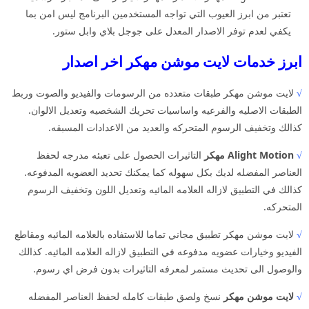
تعتبر من ابرز العيوب التي تواجه المستخدمين البرنامج ليس امن بما
يكفي لعدم توفر الاصدار المعدل على جوجل بلاي وابل ستور.
ابرز خدمات لايت موشن مهكر اخر اصدار
√
لايت موشن مهكر طبقات متعدده من الرسومات والفيديو والصوت وربط
الطبقات الاصليه والفرعيه واساسيات تحريك الشخصيه وتعديل الالوان.
كذالك وتخفيف الرسوم المتحركه والعديد من الاعدادات المسبقه.
√
Alight Motion مهكر
التاثيرات الحصول على تعبئه مدرجه لحفظ
العناصر المفضله لديك بكل سهوله كما يمكنك تحديد العضويه المدفوعه.
كذالك في التطبيق لازاله العلامه المائيه وتعديل اللون وتخفيف الرسوم
المتحركه.
√
لايت موشن مهكر تطبيق مجاني تماما للاستفاده بالعلامه المائيه ومقاطع
الفيديو وخيارات عضويه مدفوعه في التطبيق لازاله العلامه المائيه. كذالك
والوصول الى تحديث مستمر لمعرفه التاثيرات بدون فرض اي رسوم.
√
لايت موشن مهكر
نسخ ولصق طبقات كامله لحفظ العناصر المفضله