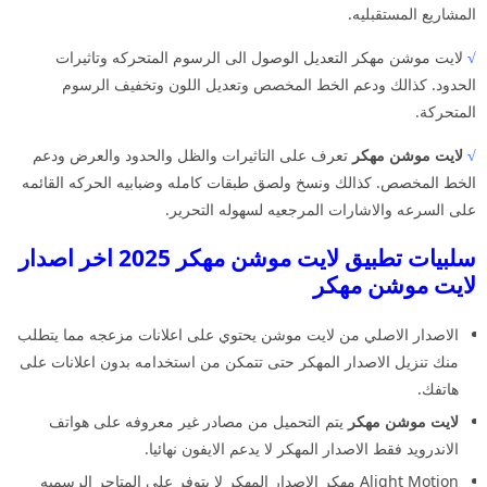
المشاريع المستقبليه.
√
لايت موشن مهكر التعديل الوصول الى الرسوم المتحركه وتاثيرات
الحدود. كذالك ودعم الخط المخصص وتعديل اللون وتخفيف الرسوم
المتحركة.
√
لايت موشن مهكر
تعرف على التاثيرات والظل والحدود والعرض ودعم
الخط المخصص. كذالك ونسخ ولصق طبقات كامله وضبابيه الحركه القائمه
على السرعه والاشارات المرجعيه لسهوله التحرير.
سلبيات تطبيق لايت موشن مهكر 2025 اخر اصدار
لايت موشن مهكر
الاصدار الاصلي من لايت موشن يحتوي على اعلانات مزعجه مما يتطلب
منك تنزيل الاصدار المهكر حتى تتمكن من استخدامه بدون اعلانات على
هاتفك.
لايت موشن مهكر
يتم التحميل من مصادر غير معروفه على هواتف
الاندرويد فقط الاصدار المهكر لا يدعم الايفون نهائيا.
Alight Motion مهكر الاصدار المهكر لا يتوفر على المتاجر الرسميه