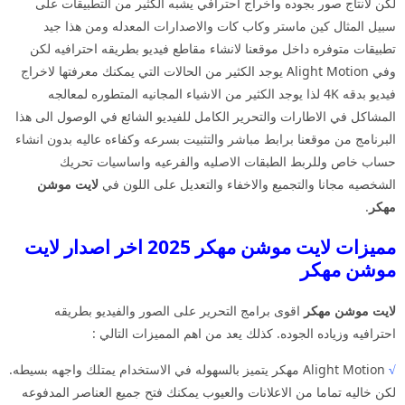
لكن لانتاج صور بجوده واخراج احترافي يشبه الكثير من التطبيقات على
سبيل المثال كين ماستر وكاب كات والاصدارات المعدله ومن هذا جيد
تطبيقات متوفره داخل موقعنا لانشاء مقاطع فيديو بطريقه احترافيه لكن
وفي Alight Motion يوجد الكثير من الحالات التي يمكنك معرفتها لاخراج
فيديو بدقه 4K لذا يوجد الكثير من الاشياء المجانيه المتطوره لمعالجه
المشاكل في الاطارات والتحرير الكامل للفيديو الشائع في الوصول الى هذا
البرنامج من موقعنا برابط مباشر والتثبيت بسرعه وكفاءه عاليه بدون انشاء
حساب خاص وللربط الطبقات الاصليه والفرعيه واساسيات تحريك
الشخصيه مجانا والتجميع والاخفاء والتعديل على اللون في
لايت موشن
مهكر
.
مميزات لايت موشن مهكر 2025 اخر اصدار لايت
موشن مهكر
لايت موشن مهكر
اقوى برامج التحرير على الصور والفيديو بطريقه
احترافيه وزياده الجوده. كذلك يعد من اهم المميزات التالي :
√
Alight Motion مهكر يتميز بالسهوله في الاستخدام يمتلك واجهه بسيطه.
لكن خاليه تماما من الاعلانات والعيوب يمكنك فتح جميع العناصر المدفوعه