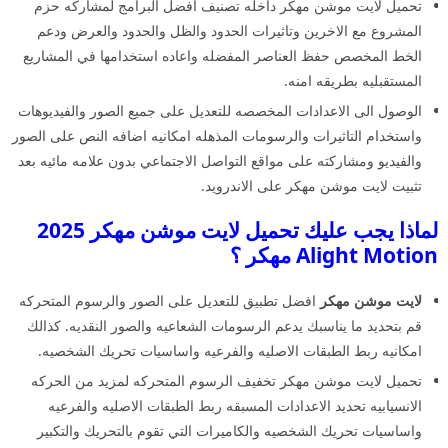
تحميل لايت موشن مهكر داخله تصنيف افضل البرامج لمشاركه حزم
المشروع مع الاخرين وتاثيرات الحدود والظل والحدود والعرض ودعم
الخط المخصص حفظ العناصر المفضله واعاده استخدامها في المشاريع
المستقبليه بطريقه امنه.
الوصول الى الاعدادات المخصصه للتعديل على جميع الصور والفيديوهات
واستخدام التاثيرات والرسومات المذهله امكانيه اضافه النص على الصور
والفيديو ومشاركته على مواقع التواصل الاجتماعي بدون علامه مائيه بعد
تثبيت لايت موشن مهكر على الاندرويد.
لماذا يجب عليك تحميل لايت موشن مهكر 2025
Alight Motion مهكر ؟
لايت موشن مهكر
افضل تطبيق للتعديل على الصور والرسوم المتحركه
قم بتحديد ما يناسبك يدعم الرسومات الشعاعيه والصور النقديه. كذالك
امكانيه ربط الطبقات الاصليه والفرعيه واساسيات تحريك الشخصيه.
تحميل لايت موشن مهكر تخفيف الرسوم المتحركه لمزيد من الحركه
الانسيابيه تحديد الاعدادات المسبقه ربط الطبقات الاصليه والفرعيه
واساسيات تحريك الشخصيه والكاميرات التي تقوم بالتحريك والتكبير