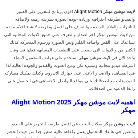
لايت موشن مهكر
Alight Motion
اقوى برنامج للتحرير على الصور
والفيديو بطريقه احترافيه وزياده جوده الصوره بطريقه رهيبه ولاضافه
التاثيرات والفلاتر المقدمه والتعرف على افضل وطريقه لانشاء افلام مقدمه
من لايت موشن مهكر اخر اصدار والتعرف على جميع الادوات المجانيه التي
تساعدك على القص واضافه الفلتر ونص الصوره ورسوم المتحركه كذلك
الكثير من والادوات التي يصعب على التطبيقات المشابهه فعلها في وقت
واحد الان في
لايت موشن مهكر
استخدم على هواتف المحمول لانشاء
اشرطه فيديو مجانيه ومميزه لكن ومن الصوت والفيديو والجوده العاليه لذا
في المشاهده والاصدار الاعلى على جهازك الاندرويد وكذلك يمكنك مشاركه
الفيديوهات مع اصدقائك على مواقع التواصل الاجتماعي في الحصول على
رابط الدعوه من اصدقائك.
اهميه لايت موشن مهكر 2025 Alight Motion
مهكر
لايت موشن مهكر
يمكنك البحث عن افضل طريقه للتحرير على الفيديو
والصور في هاتفك المحمول يعمل بكفاءه عاليه صغير جدا من حيث الحجم