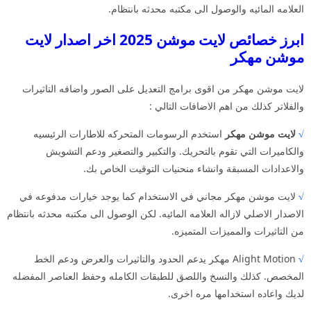
العلامه المائيه والوصول الى مكتبه محدثه بانتظام.
ابرز خصائص لايت موشن 2025 اخر اصدار لايت
موشن مهكر
لايت موشن مهكر من اقوى برامج التعديل على الصور واضافه التاثيرات
والفلاتر كذلك من اهم الاضافات التالي :
√
لايت موشن مهكر
استخدم الرسومات المتحركه للاطارات الرئيسيه
والكاميرات التي تقوم بالتحريك. والتكبير والتصغير ودعم التشويش
والاعدادات المسبقة وانشاء منحنيات التوقيت الخاص بك.
√
لايت موشن مهكر مجاني في الاستخدام كما يوجد خيارات مدفوعه في
الاصدار الاصلي لازاله العلامه المائيه. لكن الوصول الى مكتبه محدثه بانتظام
من التاثيرات والمميزات المتميزه.
√
Alight Motion مهكر يدعم الحدود والتاثيرات والعرض ودعم الخط
المخصص. كذلك والنسخ واللصق للطبقات الكامله وحفظ العناصر المفضله
لديك واعاده استخدامها مره اخرى.