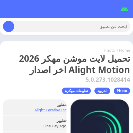
Photo
/
Home
تحميل لايت موشن مهكر 2026
Alight Motion اخر اصدار
5.0.273.1028414
Photo
اندرويد
تطبيقات مهكرة
مطور
Alight Cerative Inc
تطوير
One Day Ago