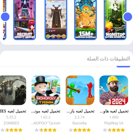
التطبيقات ذات الصلة
تحميل لعبه هاوس فليبر 2026 House Flipper مهكره اخر اصدار
تحميل لعبه بازوكا 2026 Bazooka Boy مهكره اخر اصدار
تحميل لعبه مونوبولي تايكون 2026 MONOPOLY Tycoon مهكره مجانا
5.35.2
1.62.2
2.2.74
1.660
ZOMBIES
MONOPOLY Tycoon
Bazooka
PlayWay SA