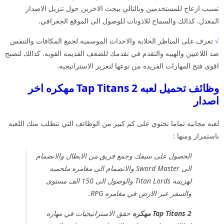
تسبب ازعاج للمستخدمين وبالتالي يبحث الاخرين حول تنزيل الاصدار
المعدل. كذالك والسماح للاذونات للوصول الى الموقع الجغرافي.
√
تعرف على المناظر الخلابه والاحداث الموسميه لجمع المكافات والتنفس
ضد اللاعبين والهيبه والتقدم في تقدمك للضعف القديمه القويه. كذالك لتصبح
اقوى فتح المهارات الفريده من نوعها لتعزيز الاستراتيجيه.
وظائف تحميل لعبه Tap Titans 2 مهكره اخر
اصدار
لعبه مجانيه تماما تحتوي على كم كبير من الوظائف التي تتطلب منك اللعبه
باستمرار ومنها :
الحصول على سيفك وجمع فريق من الابطال والانضمام
الى Sword Master والانضمام الى مغامره ملحميه
لهزيمه Titan Lords والوصول الى 150 الف مستوى
والسفر عبر الارض في مغامره RPG.
Tap Titans 2 مهكره
حقق الاستراتيجيات في مهاره