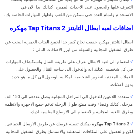
التعرف عليها والحصول على الاحداث المميزه. كذالك ابدا الان في
الاستخدام واتمام العدد حتى تتمكن من اللعب واظهار المهارات الخاصه بك.
اضافات لعبه ابطال التايتنز Tap Titans 2 مهكره
ابطال التايتنز مهكره حققت نجاح كبير جدا لجميع الفئات العمريه البحث عن
طرق التشغيل المجانيه والسهله من ابرز الاضافات التالي :
√
انضمام الى لعبه الابطال تعرف على طريقه القتال واستكشاف المهارات
في كل شخصيه. كذلك انه والدخول الى ساحه القتال والحصول على
العملات المعدنيه لتطوير الشخصيه. امكانيه الوصول الى كل ما هو جديد
بدون اعلانات.
√
متعدده اللاعبين للدخول الى المراحل المجانيه وصل عددهم الى 150 الف
مرحله. كذلك وقضاء وقت ممتع طوال الرحله تدعم جميع الاجهزه والانظمه
وطرق اللعبه المجانيه والانضمام الى الاوضاع المناسبه لديك.
√
Tap Titans 2 مهكره
يمكنك تقبيله فريقك عن طريق الارسال الجماعي.
لكن والحصول على المكافات المدهشه والاستمتاع بطرق التشغيل المجانيه