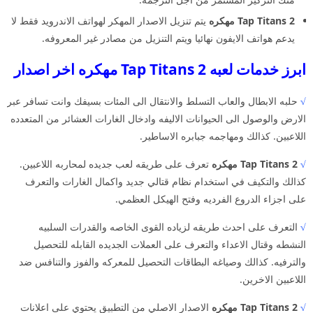
Tap Titans 2 مهكره
يتم تنزيل الاصدار المهكر لهواتف الاندرويد فقط لا
يدعم هواتف الايفون نهائيا ويتم التنزيل من مصادر غير المعروفه.
ابرز خدمات لعبه Tap Titans 2 مهكره اخر اصدار
√
حلبه الابطال والعاب التسلط والانتقال الى المئات بسيفك وانت تسافر عبر
الارض والوصول الى الحيوانات الاليفه وادخال الغارات العشائر من المتعدده
اللاعبين. كذالك ومهاجمه جبابره الاساطير.
√
Tap Titans 2 مهكره
تعرف على طريقه لعب جديده لمحاربه اللاعبين.
كذالك والتكيف في استخدام نظام قتالي جديد واكمال الغارات والتعرف
على اجزاء الدروع الفرديه وفتح الهيكل العظمي.
√
التعرف على احدث طريقه لزياده القوى الخاصه والقدرات السلبيه
النشطه وقتال الاعداء والتعرف على العملات الجديده القابله للتحصيل
والترفيه. كذالك وصياغه البطاقات التحصيل للمعركه والفوز والتنافس ضد
اللاعبين الاخرين.
√
Tap Titans 2 مهكره
الاصدار الاصلي من التطبيق يحتوي على اعلانات