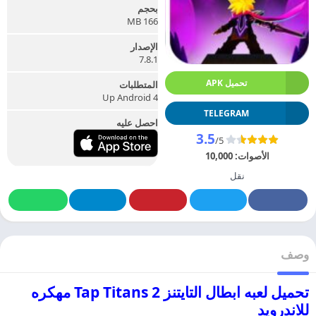
بحجم
166 MB
الإصدار
7.8.1
تحميل APK
المتطلبات
Up Android 4
TELEGRAM
احصل عليه
3.5
/5
الأصوات:
10,000
نقل
وصف
تحميل لعبه ابطال التايتنز Tap Titans 2 مهكره
للاندرويد