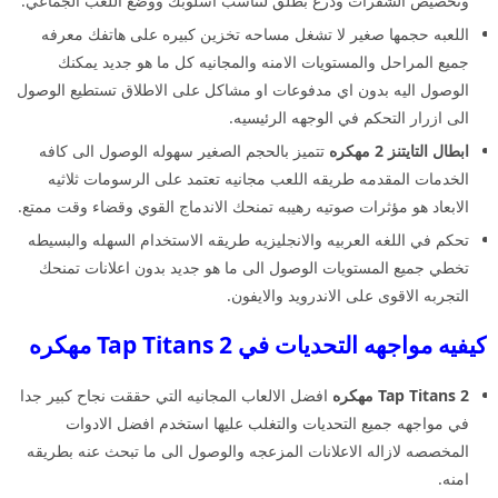
وتخصيص الشفرات ودرع بطلق لتناسب اسلوبك ووضع اللعب الجماعي.
اللعبه حجمها صغير لا تشغل مساحه تخزين كبيره على هاتفك معرفه
جميع المراحل والمستويات الامنه والمجانيه كل ما هو جديد يمكنك
الوصول اليه بدون اي مدفوعات او مشاكل على الاطلاق تستطيع الوصول
الى ازرار التحكم في الوجهه الرئيسيه.
ابطال التايتنز 2 مهكره
تتميز بالحجم الصغير سهوله الوصول الى كافه
الخدمات المقدمه طريقه اللعب مجانيه تعتمد على الرسومات ثلاثيه
الابعاد هو مؤثرات صوتيه رهيبه تمنحك الاندماج القوي وقضاء وقت ممتع.
تحكم في اللغه العربيه والانجليزيه طريقه الاستخدام السهله والبسيطه
تخطي جميع المستويات الوصول الى ما هو جديد بدون اعلانات تمنحك
التجربه الاقوى على الاندرويد والايفون.
كيفيه مواجهه التحديات في Tap Titans 2 مهكره
Tap Titans 2 مهكره
افضل الالعاب المجانيه التي حققت نجاح كبير جدا
في مواجهه جميع التحديات والتغلب عليها استخدم افضل الادوات
المخصصه لازاله الاعلانات المزعجه والوصول الى ما تبحث عنه بطريقه
امنه.