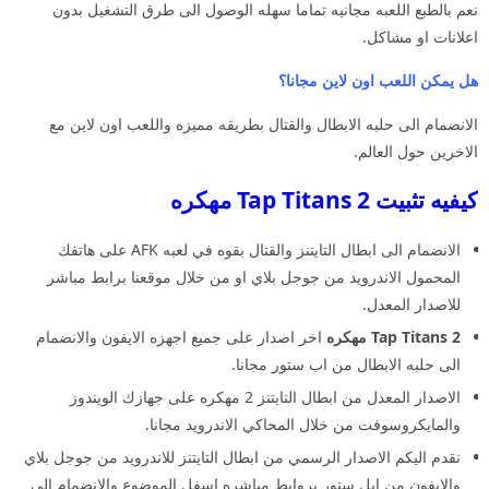
نعم بالطبع اللعبه مجانيه تماما سهله الوصول الى طرق التشغيل بدون
اعلانات او مشاكل.
هل يمكن اللعب اون لاين مجانا؟
الانضمام الى حلبه الابطال والقتال بطريقه مميزه واللعب اون لاين مع
الاخرين حول العالم.
كيفيه تثبيت Tap Titans 2 مهكره
الانضمام الى ابطال التايتنز والقتال بقوه في لعبه AFK على هاتفك
المحمول الاندرويد من جوجل بلاي او من خلال موقعنا برابط مباشر
للاصدار المعدل.
Tap Titans 2 مهكره
اخر اصدار على جميع اجهزه الايفون والانضمام
الى حلبه الابطال من اب ستور مجانا.
الاصدار المعدل من ابطال التايتنز 2 مهكره على جهازك الويندوز
والمايكروسوفت من خلال المحاكي الاندرويد مجانا.
نقدم اليكم الاصدار الرسمي من ابطال التايتنز للاندرويد من جوجل بلاي
والايفون من ابل ستور بروابط مباشره اسفل الموضوع والانضمام الى