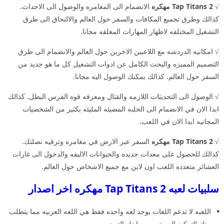
√
Tap Titans 2 مهكره
الانضمام الى المغامره والوصول الى الاحداث.
كذالك وطرق تجميع المكافات والسفر حول العالم والالتحاق الى طرق
التشغيل المختلفه لاظهار المهارات المغلقه مجانا.
√
امكانيه الدردشه مع اللاعبين الاخرين حول العالم والانضمام الى طرق
التصميم المميزه والبحث الكامل عن ادوات التشغيل كل ما هو جديد من
السفر حول العالم. كذالك يمكنك الوصول اليه مجانا.
√
الوصول الى التحديثات اللازمه والقتال ومعرفه قوه الفرس البطل. كذالك
ابدا الان في الانضمام الى الحلبه المضيئه المليئه بكثير من الشخصيات
المجانيه ابدا الان في اللعب.
√
Tap Titans 2 مهكره
السفر عبر الارض في مغامره وترقيه نصلتك.
كذالك للحصول على معدات جديده والحيوانات الاليفه والدخول الى غارات
العشائر متعدده اللعب اون لاين مع جميع الاشخاص حول العالم.
سلبيات لعبه Tap Titans 2 مهكره اخر اصدار
اللعبه لا تدعم اللغات يوجد لغه واحده فقط هي اللغه العربيه مما يتطلب
منك التركيز المستمر من اجل الترجمه.