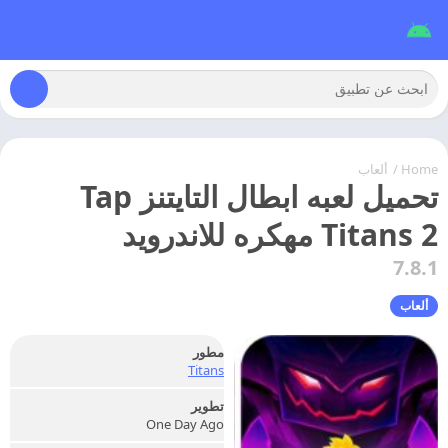
Home
/
ألعاب
تحميل لعبه ابطال التايتنز Tap
Titans 2 مهكره للاندرويد
7.8.1
ألعاب
مطور
Titans
تطوير
One Day Ago