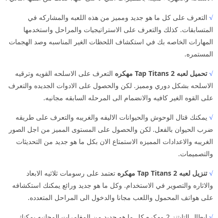
√
التعرف على كل ما هو جديد ومميز من هذه اللعبه والمشاركه في
المتسابقات. كذلك والتعرف على الاستراتيجيات والمراحل واستخدمها
المهارات الخاصه بك في استكشاف اللحظات الغير المناسبه وصد الهجمات
المستمره.
√
تحميل لعبه Tap Titans 2 مهكره
التعرف على الاسلحه القويه وترقيه
الاسلحه بشكل دوري ومميز. لكن والحصول على الادوات الجديده والتعرف
على القوه الغير كافيه والانضمام الى المرحله السابقه مجانيه.
√
يمكنك قتال الوحوش والحيوانات الاليفه والغريبه والتعرف على طريقه
ضرب الحيوان بالفعل. لكن والحصول على المستوى المميز من اجل الصور
الغريبه والاعدادات المميزه الاستمتاع الان بكل ما هو جديد من التحديثات
والتصميمات.
√
تنزيل لعبه Tap Titans 2 مهكره
تعتمد على رسومات ثلاثيه الابعاد
والاثاره والتصوير في الاستخدام. وكل ما هو جديد ورائع يمكنك استكشافه
على هواتف المحمول واللعب مجانا والدخول الى المراحل المتعدده.
√
ابطال التايتنز 2 مهكره كل ما هو جديد من المغامرات المجانيه يمكنك