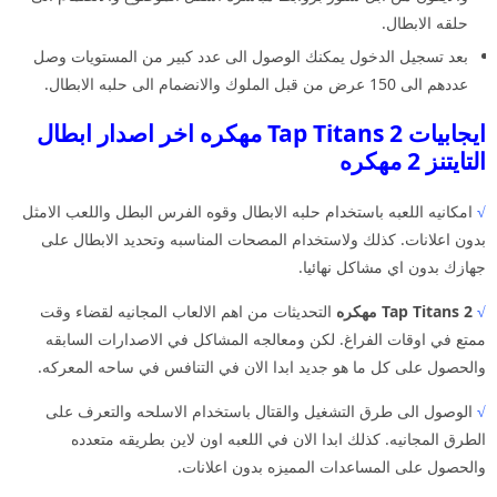
حلقه الابطال.
بعد تسجيل الدخول يمكنك الوصول الى عدد كبير من المستويات وصل
عددهم الى 150 عرض من قبل الملوك والانضمام الى حلبه الابطال.
ايجابيات Tap Titans 2 مهكره اخر اصدار ابطال
التايتنز 2 مهكره
√
امكانيه اللعبه باستخدام حلبه الابطال وقوه الفرس البطل واللعب الامثل
بدون اعلانات. كذلك ولاستخدام المصحات المناسبه وتحديد الابطال على
جهازك بدون اي مشاكل نهائيا.
√
Tap Titans 2 مهكره
التحديثات من اهم الالعاب المجانيه لقضاء وقت
ممتع في اوقات الفراغ. لكن ومعالجه المشاكل في الاصدارات السابقه
والحصول على كل ما هو جديد ابدا الان في التنافس في ساحه المعركه.
√
الوصول الى طرق التشغيل والقتال باستخدام الاسلحه والتعرف على
الطرق المجانيه. كذلك ابدا الان في اللعبه اون لاين بطريقه متعدده
والحصول على المساعدات المميزه بدون اعلانات.