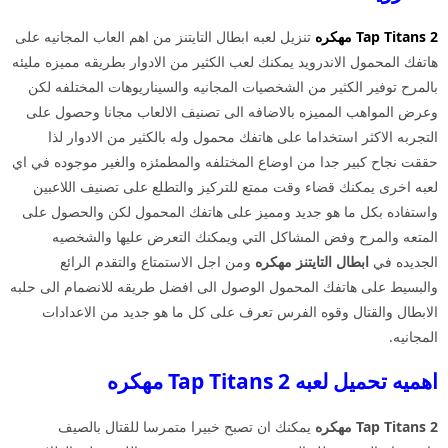
Tap Titans 2 مهكره
تنزيل لعبه ابطال التايتنز من اهم العاب المجانيه على
هاتفك المحمول الاندرويد يمكنك لعب الكثير من الادوار بطريقه مميزه مليئه
بالمرح توفير الكثير من الشخصيات المجانيه والسيناريوهات المختلفه لكن
وعرض المواهب المميزه بالاضافه الى تصنيف الالعاب مجانا وحصول على
التجربه الاكثر استخداما على هاتفك محمول وله بالكثير من الادوار لذا
حققت نجاح كبير جدا من اوضاع المختلفه والمطمئزه والغير موجوده في اي
لعبه اخرى يمكنك قضاء وقت ممتع للتركيز والتطلع على تصنيف اللاعبين
واستفاده بكل ما هو جديد ومميز على هاتفك المحمول لكن والحصول على
المتعه والمرح وفض المشاكل التي ويمكنك التعرض عليها والشخصيه
الجديده في
ابطال التايتنز
مهكره
ومن اجل الاستمتاع والتقدم الرائع
والبسيط على هاتفك المحمول الوصول الى افضل طريقه للانضمام الى حلبه
الابطال والقتال وقوه الفرس تعرف على كل ما هو جديد من الاعدادات
المجانيه.
اهميه تحميل لعبه Tap Titans 2 مهكره
Tap Titans 2 مهكره
يمكنك ان تصبح خبيرا متمرسا للقتال بالصيف