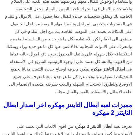
واستخدام الوحوش للقتال معهم وهزيمتهم تعتمد هذه اللعبه على الظلام
والاستخدام الامثل في التحرك ناحيه اليمين واليسار وجعل الشخصيه
الخاصه بك وتخلق شخصيات جديده للقتال معا حصول على الاموال والتقدم
في المستويات وتخطى المراحل وتنفيذ المهام اليوميه من اجل الحصول
على المكافات تعتمد على الموهبه الخاصه بك من اجل التقدم في كل
مستوى الى الامام لكن الاستفاده بكل ما هو جديد من السلسله المتميزه
والتعرف على الادوات المجانيه لذا لا غنى عنها كل ما هو جديد وراء ويمكنك
استكشافه بكل سهوله على هاتفك المحمول بدون دفع اموال خاليه تماما
من العيوب والمشاكل تعتمد على الوجهه الرئيسيه السريع في الاستخدام
في
ابطال التايتنز مهكره
يمكن معرفه اوضاع جديده التثبيت مجانا لجميع
التحديثات المتوفره والبحث عن كل ما هو جديد مجانا تعرف على جميع
الاوضاع وللطرق الاستخدام السهله واللعب بطريقه متعدده الانضمام الى
حلقه الابطال والاستفاده بالقوه والقتال مجانا.
مميزات لعبه ابطال التايتنز مهكره اخر اصدار ابطال
التايتنز 2 مهكره
تعرف لعبه
ابطال التايتنز 2 مهكره
من اقوى الالعاب التي تعتمد على
الاسلحه والكهرباء مليئه بالمميزات التي لا غنى عنها. كذلك من اهمها التالي :