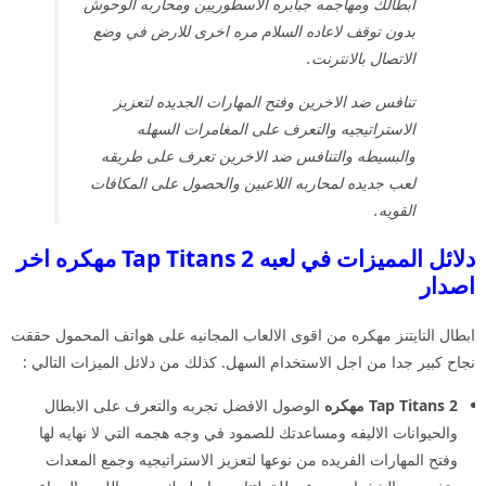
ابطالك ومهاجمه جبابره الاسطوريين ومحاربه الوحوش
بدون توقف لاعاده السلام مره اخرى للارض في وضع
الاتصال بالانترنت.
تنافس ضد الاخرين وفتح المهارات الجديده لتعزيز
الاستراتيجيه والتعرف على المغامرات السهله
والبسيطه والتنافس ضد الاخرين تعرف على طريقه
لعب جديده لمحاربه اللاعبين والحصول على المكافات
القويه.
دلائل المميزات في لعبه Tap Titans 2 مهكره اخر
اصدار
ابطال التايتنز مهكره من اقوى الالعاب المجانيه على هواتف المحمول حققت
نجاح كبير جدا من اجل الاستخدام السهل. كذلك من دلائل الميزات التالي :
Tap Titans 2 مهكره
الوصول الافضل تجربه والتعرف على الابطال
والحيوانات الاليفه ومساعدتك للصمود في وجه هجمه التي لا نهايه لها
وفتح المهارات الفريده من نوعها لتعزيز الاستراتيجيه وجمع المعدات