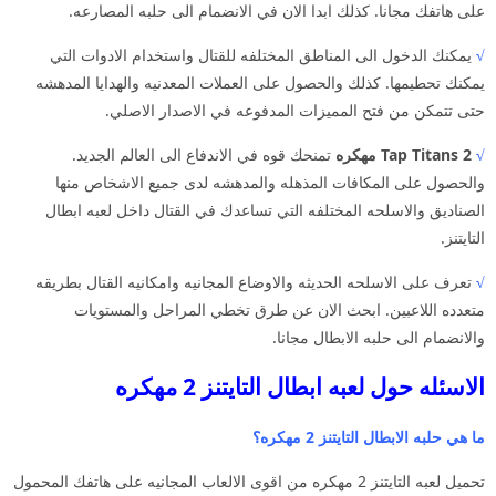
على هاتفك مجانا. كذلك ابدا الان في الانضمام الى حلبه المصارعه.
√
يمكنك الدخول الى المناطق المختلفه للقتال واستخدام الادوات التي
يمكنك تحطيمها. كذلك والحصول على العملات المعدنيه والهدايا المدهشه
حتى تتمكن من فتح المميزات المدفوعه في الاصدار الاصلي.
√
Tap Titans 2 مهكره
تمنحك قوه في الاندفاع الى العالم الجديد.
والحصول على المكافات المذهله والمدهشه لدى جميع الاشخاص منها
الصناديق والاسلحه المختلفه التي تساعدك في القتال داخل لعبه ابطال
التايتنز.
√
تعرف على الاسلحه الحديثه والاوضاع المجانيه وامكانيه القتال بطريقه
متعدده اللاعبين. ابحث الان عن طرق تخطي المراحل والمستويات
والانضمام الى حلبه الابطال مجانا.
الاسئله حول لعبه ابطال التايتنز 2 مهكره
ما هي حلبه الابطال التايتنز 2 مهكره؟
تحميل لعبه التايتنز 2 مهكره من اقوى الالعاب المجانيه على هاتفك المحمول