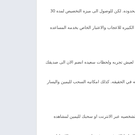
الاستمتاع بافضل ترقيه للتعامل مع الفئه الذهبيه للوصول الى جواز السفر والتراجع عن السحب كما يوجد اعجابات غير محدوده. لكن للوصول الى ميزه التخصيص لمده 30
 الكبيره للاعجاب والاعتبار الخاص بخدمه المساعده
ه لعيش تجربه ولحظات سعيده انضم الان الى صديقك
ه في الحقيقه. كذلك امكانيه السحب لليمين واليسار
لشخصيه عبر الانترنت او سحبك لليمين لمشاهده