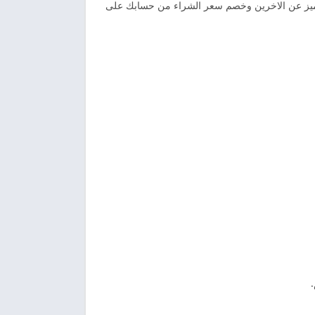
ت الشخصيه في منطقتك لمده 30 دقيقه كما يمكنك الانفراد والتميز عن الاخرين وخصم سعر الشراء من حسابك على