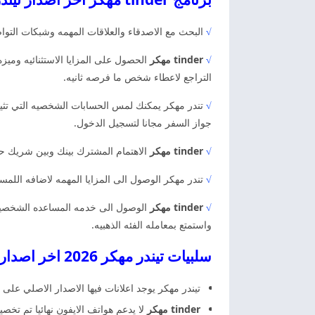
√
البحث مع الاصدقاء والعلاقات المهمه وشبكات التوا
√
tinder مهكر
الحصول على المزايا الاستثنائيه ومي
التراجع لاعطاء شخص ما فرصه ثانيه.
√
تندر مهكر يمكنك لمس الحسابات الشخصيه التي تثير 
جواز السفر مجانا لتسجيل الدخول.
√
tinder مهكر
الاهتمام المشترك بينك وبين شريك حي
√
تندر مهكر الوصول الى المزايا المهمه لاضافه اللمسا
√
tinder مهكر
الوصول الى خدمه المساعده الشخصيه 
واستمتع بمعامله الفئه الذهبيه.
سلبيات تيندر مهكر 2026 اخر اصدار تندر مهكر
تيندر مهكر يوجد اعلانات فيها الاصدار الاصلي عل
tinder مهكر
لا يدعم هواتف الايفون نهائيا تم تخص