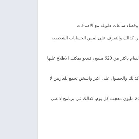
 وقضاء ساعات طويله مع الاصدقاء.
ر. كذالك والتعرف على لمس الحسابات الشخصيه
تندر مهكر الوصول الى الحسابات الشخصيه التي تثير اهتمامك والدردشه عبر الانترنت مع المعجبين. كذالك ومقابلتهم في الحقيقه والقيام باكثر من 620 مليون فيديو يمكنك الاطلاع عليها
 كذالك والحصول على اكبر واسخن تجمع للعازبين لا
تندر مهكر تعرف على الاهتمامات المشتركه والاعجاب بشخص ما. لكن والاستفاده بميزه السحب والاعجاب المتبادل والانضمام الى 26 مليون معجب كل يوم. كذالك في برنامج لا غنى