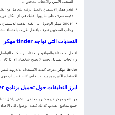
السحب الايمن والاعجاب بشخص ما.
تيندر مهكر
دقيقه تعرف على ما يهواه قلبك في اي مكان حول ال
tinder مهكر الوصول الى الفئه الذهبيه للاست
وجلب المعجبين تعرف بافضل طريقه باحتساء مشر
التحديات التي تواجه tinder مهكر
افضل الاصدقاء والمواعيد والعلاقات وشبكات التواص
والاعجاب المتبادل بحيث لا يصبح شخصان الا اذا كان ا
tinder مهكر
معرفه كيفيه الاستخدام للاندرويد لمس ا
الاستفاده الكبيره بجميع الاشخاص لانشاء حساب قوي 
ابرز التعليقات حول تحميل برنامج tinder مهكر
من تانجو مهكر قدره كبيره جدا في التكيف داخل الت
جميع مقاطع الفيديو. كذالك كيفيه الوصول الى الاعدادا