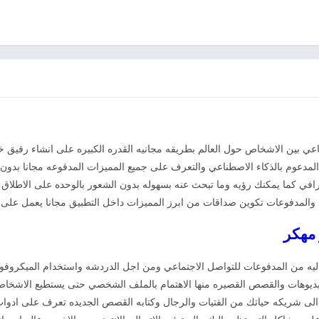
عي بين الاشخاص حول العالم بطريقه مجانيه القدره الكبيره على انشاء رفيق
ه المدعوم بالذكاء الاصطناعي والتعرف على جميع المميزات المدفوعه مجانا بدو
ي كما يمكنك رؤيه وما تبحث عنه بسهوله بدون الشعور بالوحده على الاطلاق اب
لمدفوعات تكوين صداقات من ابرز المميزات داخل التطبيق مجانا يعمل على جم
 من المدفوعات للتواصل الاجتماعي ومن اجل الدردشه واستخدام الميكروفون 
يديوهات والقصص القصيره منها الاهتمام بالملف الشخصي حتى يستطيع الاشخاص
لى شريكه حياتك من الفتيات والرجال وكتابه القصص الجديده تعرف على ادوات