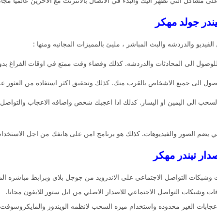
 مشاكل التي تظهر اليك والبدء في الاتصال بالانترنت مع الاخرين عالميا مجانا
يندر جولد مهكر
فيديو والدردشه والبث المباشر ، مليئ بالمميزات المجانيه ومنها :
ول الى المحادثات والدردشه. كذلك وقضاء وقت ممتع في اوقات الفراغ بدون د
وصول الى جميع الاشخاص بالقرب منك. كذلك وتحقيق اكثر استفاده من العثور ع
سحب الى اليمين او اليسار. كذلك اذا اعجبك شخص واضافه الاعجاب والتواصل 
 يضم الصور والفيديوهات. كذلك هو برنامج امن على هاتفك من اجل الاستخدام
صدار تيندر مهكر
ات وشبكات التواصل الاجتماعي على الاندرويد من جوجل بلاي وبرابط مباشره ال
قات وشبكات التواصل الاجتماعي للاصدار الاصلي من ابل ستور للايفون مجانا.
لاعجابات الغير محدوده واستخدام ميزه السحب لانظمه الويندوز والمايكروسوفت م