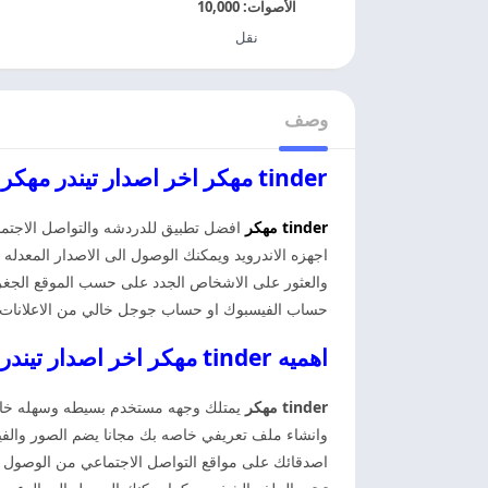
الأصوات:
10,000
نقل
وصف
tinder مهكر اخر اصدار تيندر مهكر
tinder مهكر
افضل تطبيق للدردشه والتواصل الاجتما
اجهزه الاندرويد ويمكنك الوصول الى الاصدار المعدل
والعثور على الاشخاص الجدد على حسب الموقع الجغراف
حساب الفيسبوك او حساب جوجل خالي من الاعلانات وا
اهميه tinder مهكر اخر اصدار تيندر مهكر
tinder مهكر
يمتلك وجهه مستخدم بسيطه وسهله خاليه
وانشاء ملف تعريفي خاصه بك مجانا يضم الصور والف
اصدقائك على مواقع التواصل الاجتماعي من الوصول ا