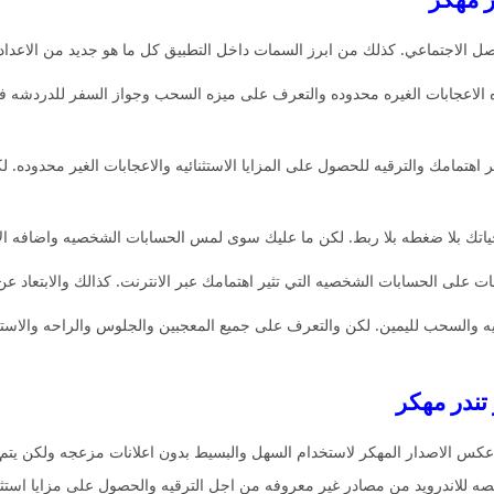
صل الاجتماعي. كذلك من ابرز السمات داخل التطبيق كل ما هو جديد من الاعداد
زه الاعجابات الغيره محدوده والتعرف على ميزه السحب وجواز السفر للدردشه 
اهتمامك والترقيه للحصول على المزايا الاستثنائيه والاعجابات الغير محدوده
اتك بلا ضغطه بلا ربط. لكن ما عليك سوى لمس الحسابات الشخصيه واضافه الاه
ت على الحسابات الشخصيه التي تثير اهتمامك عبر الانترنت. كذالك والابتعاد عن
والسحب لليمين. لكن والتعرف على جميع المعجبين والجلوس والراحه والاستمت
ى عكس الاصدار المهكر لاستخدام السهل والبسيط بدون اعلانات مزعجه ولكن يتم
يصه للاندرويد من مصادر غير معروفه من اجل الترقيه والحصول على مزايا استثنا