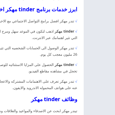
ابرز خدمات برنامج tinder مهكر اخر اصدار
√
تندر مهكر افضل برامج التواصل الاجتماعي مع الاخ
√
tinder مهكر
اذهب لتكون في الموعد سهل ومرح اس
التي تثير اهتمامك عبر الانترنت.
√
26 مليون معجب كل يوم.
√
tinder مهكر
الحصول على المزايا الاستثنائيه للوص
تخجل في مشاهده مقاطع الفيديو.
√
عنه على هواتف المحموله الاندرويد والايفون.
وظائف tinder مهكر
تيندر مهكر ابحث عن الاصدقاء والمواعيد والعلاقات 