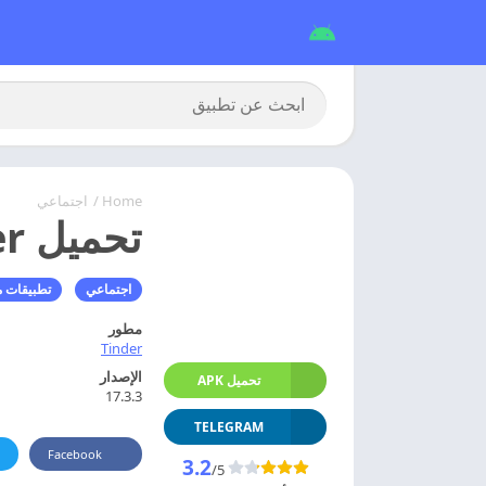
Home
/
اجتماعي
تحميل tinder مهكر 2026 اخر اصدار APK + Mod
اجتماعي
تطبيقات 
مطور
Tinder
الإصدار
تحميل APK
17.3.3
TELEGRAM
Facebook
3.2
/5