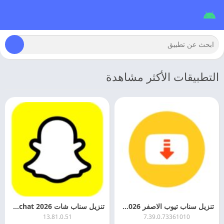
التطبيقات الأكثر مشاهدة
تنزيل سناب تيوب الاصفر 2026 Snaptube APK احدث اصدار
تنزيل سناب شات 2026 Snapchat مهكر اخر اصدار
13.81.0.51
7.39.0.73361010