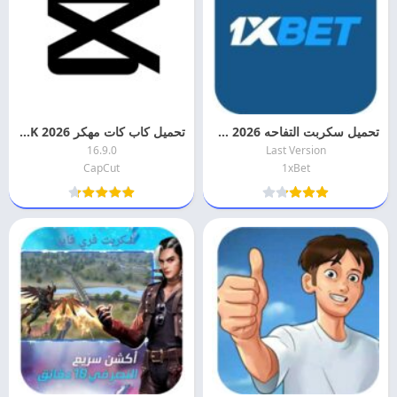
تحميل سكربت التفاحه 2026 Script 1xbet Apple APK احدث اصدار مجانا
تحميل كاب كات مهكر 2026 CapCut APK بدون علامه مائيه مجانا
16.9.0
Last Version
CapCut
1xBet