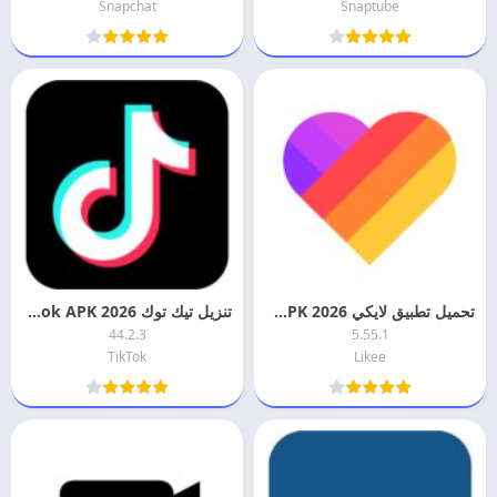
Snapchat
Snaptube
تحميل تطبيق لايكي 2026 Likee APK اخر اصدار
تنزيل تيك توك 2026 TikTok APK برابط مباشر للاندرويد
44.2.3
5.55.1
TikTok
Likee